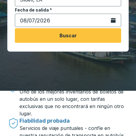
Comience a escribir la ciudad de destino para abrir 
Fecha de salida
Escriba la fecha en formato de fecha Barra diagonal de 
*
Abra el calenda
Buscar
Viajar hecho simple con Trailways
Precios inigualables
Uno de los mejores inventarios de boletos de
autobús en un solo lugar, con tarifas
exclusivas que no encontrará en ningún otro
lugar.
Fiabilidad probada
Servicios de viaje puntuales - confíe en
nuestra reputación de transporte en autobús