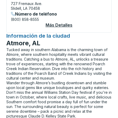
727 Fremaux Ave.
Slidell, LA 70458
Número de teléfono
(800) 858-8555
Más Detalles
Acerca De Slidell Cur
Información de la ciudad
para
Atmore, AL
Tucked away in southern Alabama is the charming town of
Atmore, where southern hospitality meets vibrant cultural
traditions. Catching a bus to Atmore, AL, unlocks a treasure
trove of experiences, starting with the renowned Poarch
Creek Indian Reservation. Dive into the rich history and
traditions of the Poarch Band of Creek Indians by visiting the
cultural center and museum.
Wander through Atmore’s bustling downtown and stumble
upon local gems like unique boutiques and quirky eateries.
Don’t miss the annual Williams Station Day festival if you're in
town in October, where local crafts, live music, and delicious
Southern comfort food promise a day full of fun under the
sun. The surrounding natural beauty is perfect for some
serene downtime – pack a picnic and relax at the
picturesque Claude D. Kelley State Park.