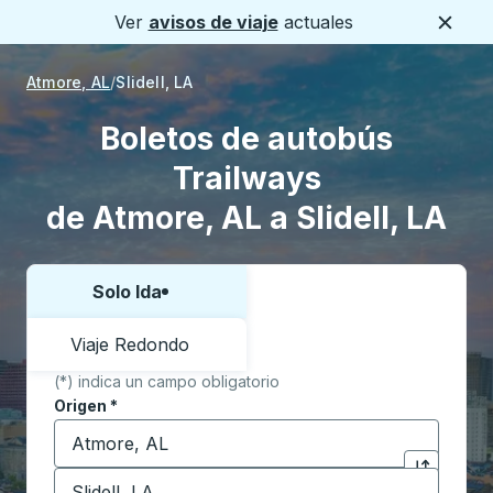
Ver
avisos de viaje
actuales
Cerca
Atmore, AL
Slidell, LA
Boletos de autobús
Trailways
de Atmore, AL a Slidell, LA
Solo Ida
Elija una forma o viaje de ida y vuelta:
Viaje Redondo
(*) indica un campo obligatorio
Origen
*
Comience a escribir la ciudad de origen para abrir l
Destino
*
Haga clic p