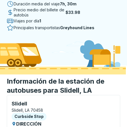
Duración media del viaje
7 horas 30 minutos
7h, 30m
Precio medio del billete de
$33.98
autobús
Viajes por día
1
Principales transportistas
Greyhound Lines
Información de la estación de
autobuses para Slidell, LA
Curbside Stop, utilice las teclas de flecha o la tecla
Slidell
Slidell, LA 70458
Curbside Stop
Curbside Stop
DIRECCIÓN