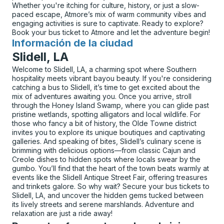
Whether you're itching for culture, history, or just a slow-
paced escape, Atmore’s mix of warm community vibes and
engaging activities is sure to captivate. Ready to explore?
Book your bus ticket to Atmore and let the adventure begin!
Información de la ciudad
para
Slidell, LA
Welcome to Slidell, LA, a charming spot where Southern
hospitality meets vibrant bayou beauty. If you're considering
catching a bus to Slidell, it’s time to get excited about the
mix of adventures awaiting you. Once you arrive, stroll
through the Honey Island Swamp, where you can glide past
pristine wetlands, spotting alligators and local wildlife. For
those who fancy a bit of history, the Olde Towne district
invites you to explore its unique boutiques and captivating
galleries. And speaking of bites, Slidell’s culinary scene is
brimming with delicious options—from classic Cajun and
Creole dishes to hidden spots where locals swear by the
gumbo. You’ll find that the heart of the town beats warmly at
events like the Slidell Antique Street Fair, offering treasures
and trinkets galore. So why wait? Secure your bus tickets to
Slidell, LA, and uncover the hidden gems tucked between
its lively streets and serene marshlands. Adventure and
relaxation are just a ride away!