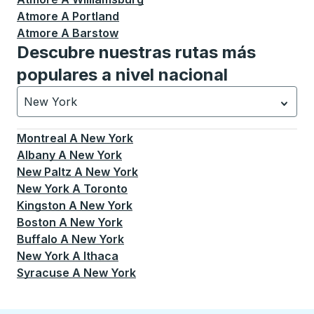
Atmore
A
Portland
Atmore
A
Barstow
Descubre nuestras rutas más
populares a nivel nacional
New York
Currently selected: New York.
La selección está activa
Montreal
A
New York
Albany
A
New York
New Paltz
A
New York
New York
A
Toronto
Kingston
A
New York
Boston
A
New York
Buffalo
A
New York
New York
A
Ithaca
Syracuse
A
New York