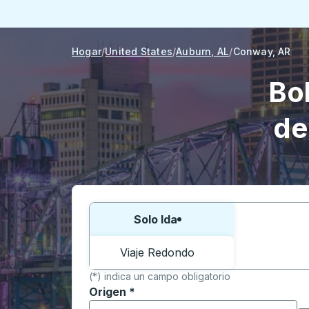
Hogar
United States
Auburn, AL
Conway, AR
Bo
de
Elija una forma o viaje de ida y vuelta:
Solo Ida
Viaje Redondo
(*) indica un campo obligatorio
Origen
*
Comience a escribir la ciudad de origen p