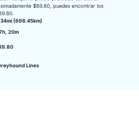
roximadamente $89.80, puedes encontrar los
89.80.
434mi (698.45km)
7 horas 20 minutos
7h, 20m
89.80
reyhound Lines
n de autobuses.