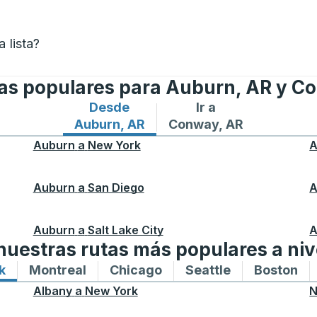
 lista?
tas populares para Auburn, AR y C
Desde
Ir a
Rutas de autobuses desde Auburn, AR
Rutas de autobuses a 
Auburn, AR
Conway, AR
Auburn
a
New York
A
Auburn
a
San Diego
A
Auburn
a
Salt Lake City
A
uestras rutas más populares a niv
k
Rutas de autobuses hacia y desde New York
Montreal
Rutas de autobuses hacia y desde M
Chicago
Rutas de autobuses haci
Seattle
Rutas de auto
Boston
Ru
Albany
a
New York
N