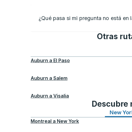
¿Qué pasa si mi pregunta no está en la
Otras ru
Auburn
a
El Paso
Auburn
a
Salem
Auburn
a
Visalia
Descubre n
New Yor
Montreal
a
New York