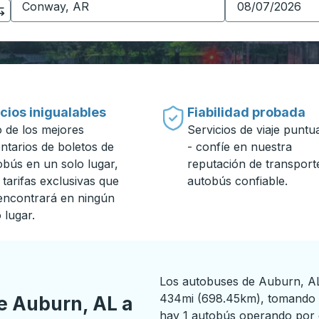
cios inigualables
Fiabilidad probada
 de los mejores
Servicios de viaje puntu
entarios de boletos de
- confíe en nuestra
obús en un solo lugar,
reputación de transport
 tarifas exclusivas que
autobús confiable.
encontrará en ningún
 lugar.
Los autobuses de Auburn, AL
434mi (698.45km), tomando 
e Auburn, AL a
hay 1 autobús operando por d