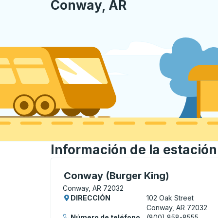
Conway, AR
Información de la estació
Curbside Stop, utilice las teclas de flech
Conway (Burger King)
Conway, AR 72032
DIRECCIÓN
102 Oak Street
Conway, AR 72032
Número de teléfono
(800) 858-8555