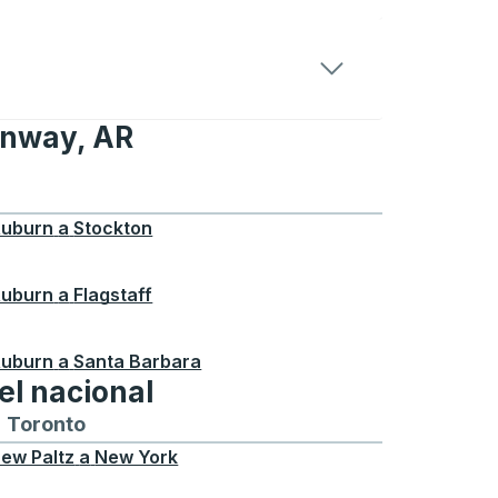
onway, AR
Conway, AR
uburn
a
Stockton
uburn
a
Flagstaff
uburn
a
Santa Barbara
el nacional
ontreal
a y desde Chicago
buses hacia y desde Seattle
tas de autobuses hacia y desde Boston
Toronto
Rutas de autobuses hacia y desde Toront
ew Paltz
a
New York