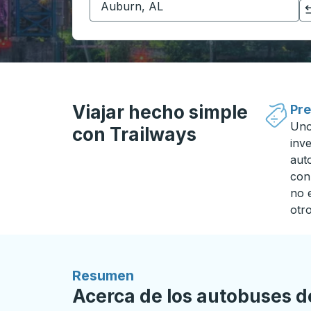
Haga clic para cambiar sus selecciones de origen y destino
Viajar hecho simple
Pre
Uno
con Trailways
inv
aut
con
no 
otro
Resumen
Acerca de los autobuses d