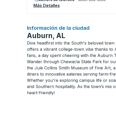
Más Detalles
Acerca De Conway (Burger 
para
Información de la ciudad
Auburn, AL
Dive headfirst into the South's beloved town 
offers a vibrant college-town vibe thanks to
fans, a day spent cheering with the Auburn T
Wander through Chewacla State Park for outdo
the Jule Collins Smith Museum of Fine Art, a 
diners to innovative eateries serving farm-fre
Whether you're exploring campus life or soaki
and Southern hospitality. As the town’s mix of
heart-friendly!