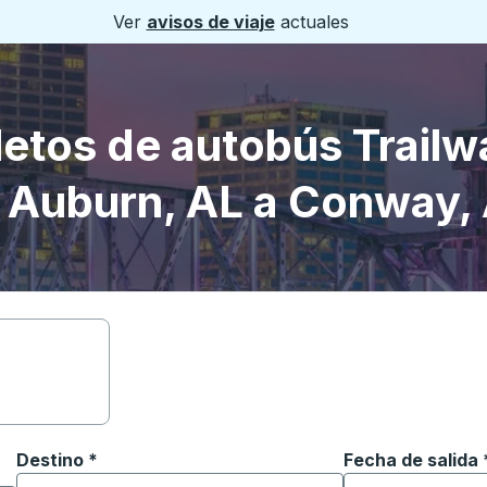
Ver
avisos de viaje
actuales
letos de autobús Trailw
 Auburn, AL a Conway,
Destino
*
Fecha de salida
Escriba la fecha
ara abrir las opciones de ubicación y luego use las teclas 
Comience a escribir la ciudad de destino para abrir las 