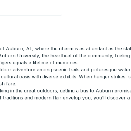
King) Curbside Stop
of Auburn, AL, where the charm is as abundant as the statel
 Auburn University, the heartbeat of the community, fuelin
igers equals a lifetime of memories.
or adventure among scenic trails and picturesque waterfalls
cultural oasis with diverse exhibits. When hunger strikes, 
sh fare.
ng in the great outdoors, getting a bus to Auburn promises
 traditions and modern flair envelop you, you’ll discover a 