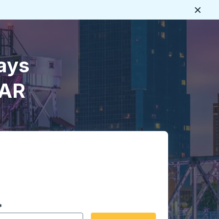
Cerca
ays
 AR
 en formato de fecha Barra diagonal de mes de 2 dígitos 
*
de flecha para navegar hasta la ciudad de origen que desee,
opciones de ubicación y luego use las teclas de flecha para