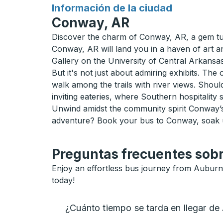
para
Información de la ciudad
Conway, AR
Discover the charm of Conway, AR, a gem tuc
Conway, AR will land you in a haven of art a
Gallery on the University of Central Arkansas 
But it's not just about admiring exhibits. The
walk among the trails with river views. Shoul
inviting eateries, where Southern hospitality 
Unwind amidst the community spirit Conway’s 
adventure? Book your bus to Conway, soak up
Preguntas frecuentes sobr
Enjoy an effortless bus journey from Auburn
today!
¿Cuánto tiempo se tarda en llegar d