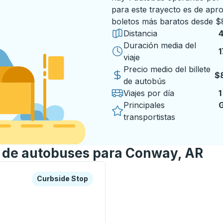
para este trayecto es de ap
boletos más baratos desde $
Distancia
Duración media del
1
1
viaje
Precio medio del billete
$
de autobús
Viajes por día
1
Principales
G
transportistas
n de autobuses para Conway, AR
a o la tecla tabulador para explorar más sobre esta estació
Curbside Stop
Curbside Stop