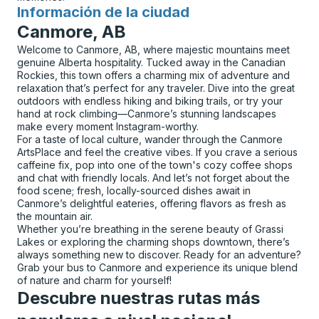
Información de la ciudad
para
Canmore, AB
Welcome to Canmore, AB, where majestic mountains meet
genuine Alberta hospitality. Tucked away in the Canadian
Rockies, this town offers a charming mix of adventure and
relaxation that’s perfect for any traveler. Dive into the great
outdoors with endless hiking and biking trails, or try your
hand at rock climbing—Canmore’s stunning landscapes
make every moment Instagram-worthy.
For a taste of local culture, wander through the Canmore
ArtsPlace and feel the creative vibes. If you crave a serious
caffeine fix, pop into one of the town's cozy coffee shops
and chat with friendly locals. And let’s not forget about the
food scene; fresh, locally-sourced dishes await in
Canmore’s delightful eateries, offering flavors as fresh as
the mountain air.
Whether you’re breathing in the serene beauty of Grassi
Lakes or exploring the charming shops downtown, there’s
always something new to discover. Ready for an adventure?
Grab your bus to Canmore and experience its unique blend
of nature and charm for yourself!
Descubre nuestras rutas más