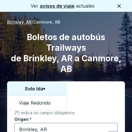
Ver
avisos de viaje
actuales
Cerca
Brinkley, AR
Canmore, AB
Boletos de autobús
Trailways
de Brinkley, AR a Canmore,
AB
Solo Ida
Elija una forma o viaje de ida y vuelta:
Viaje Redondo
(*) indica un campo obligatorio
Origen
*
Comience a escribir la ciudad de origen para abrir l