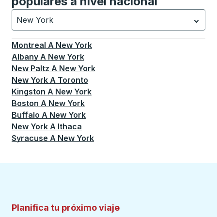
populares a nivel nacional
New York
Currently selected: New York.
La selección está activa
Montreal
A
New York
Albany
A
New York
New Paltz
A
New York
New York
A
Toronto
Kingston
A
New York
Boston
A
New York
Buffalo
A
New York
New York
A
Ithaca
Syracuse
A
New York
Planifica tu próximo viaje