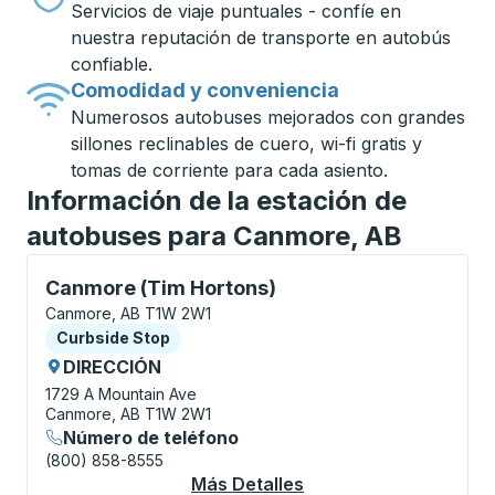
Servicios de viaje puntuales - confíe en
nuestra reputación de transporte en autobús
confiable.
Comodidad y conveniencia
Numerosos autobuses mejorados con grandes
sillones reclinables de cuero, wi-fi gratis y
tomas de corriente para cada asiento.
Información de la estación de
autobuses para Canmore, AB
Curbside Stop, utilice las teclas de flecha o la tecla
Canmore (Tim Hortons)
Canmore, AB T1W 2W1
Curbside Stop
Curbside Stop
DIRECCIÓN
1729 A Mountain Ave
Canmore, AB T1W 2W1
Número de teléfono
(800) 858-8555
Más Detalles
Acerca De Canmore (