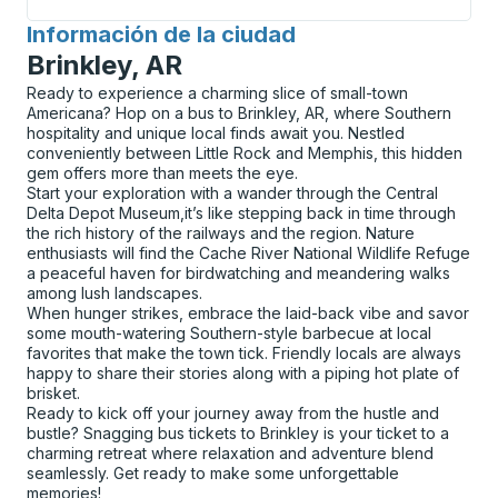
Información de la ciudad
para
Brinkley, AR
Ready to experience a charming slice of small-town
Americana? Hop on a bus to Brinkley, AR, where Southern
hospitality and unique local finds await you. Nestled
conveniently between Little Rock and Memphis, this hidden
gem offers more than meets the eye.
Start your exploration with a wander through the Central
Delta Depot Museum,it’s like stepping back in time through
the rich history of the railways and the region. Nature
enthusiasts will find the Cache River National Wildlife Refuge
a peaceful haven for birdwatching and meandering walks
among lush landscapes.
When hunger strikes, embrace the laid-back vibe and savor
some mouth-watering Southern-style barbecue at local
favorites that make the town tick. Friendly locals are always
happy to share their stories along with a piping hot plate of
brisket.
Ready to kick off your journey away from the hustle and
bustle? Snagging bus tickets to Brinkley is your ticket to a
charming retreat where relaxation and adventure blend
seamlessly. Get ready to make some unforgettable
memories!