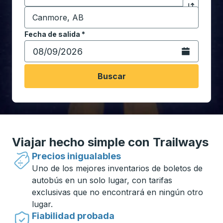
Destino
*
Haga clic p
Comience a escribir la ciudad de destino para abrir 
Fecha de salida
Escriba la fecha en formato de fecha Barra diagonal de 
*
Abra el calenda
Buscar
Viajar hecho simple con Trailways
Precios inigualables
Uno de los mejores inventarios de boletos de
autobús en un solo lugar, con tarifas
exclusivas que no encontrará en ningún otro
lugar.
Fiabilidad probada