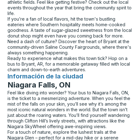
athletic fields. Feel like getting festive? Check out the local
events throughout the year that bring the community spirit to
life.
If you’re a fan of local flavors, hit the town's bustling
eateries where Southern hospitality meets home-cooked
goodness. A taste of sugar-glazed sweetness from the local
donut shop might even have you coming back for more.
Need a dash of culture? Discover the heart of Bryant at the
community-driven Saline County Fairgrounds, where there's
always something happening.
Ready to experience what makes this town tick? Hop on a
bus to Bryant, AR, for a memorable getaway filled with local
charm and down-to-earth adventures.
Información de la ciudad
para
Niagara Falls, ON
Feel like diving into wonder? Your bus to Niagara Falls, ON,
is the ticket to a mesmerizing adventure. When you feel the
mist of the falls on your skin, you’ll see why it’s among the
most iconic natural wonders in the world. But the town isn’t
just about the roaring waters. You’ll find yourself wandering
through Clifton Hill’s lively streets, with attractions like the
Niagara SkyWheel offering awe-inspiring views.
For a touch of nature, explore the lushest trails at the
Niagara Glen – perfect for a mid-day hike or a serene