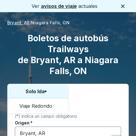
Ver
avisos de viaje
actuales
Cerca
Bryant, AR
Niagara Falls, ON
Boletos de autobús
Trailways
de Bryant, AR a Niagara
Falls, ON
Solo Ida
Elija una forma o viaje de ida y vuelta:
Viaje Redondo
(*) indica un campo obligatorio
Origen
*
Comience a escribir la ciudad de origen para abrir l