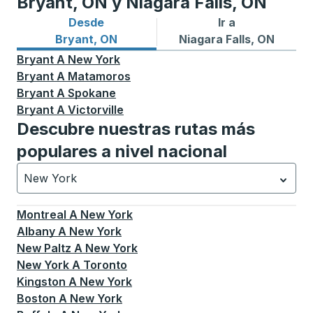
Bryant, ON y Niagara Falls, ON
Desde
Ir a
Rutas de autobuses desde Bryant, ON
Rutas de autobuses a Niagar
Bryant, ON
Niagara Falls, ON
Bryant
A
New York
Bryant
A
Matamoros
Bryant
A
Spokane
Bryant
A
Victorville
Descubre nuestras rutas más
populares a nivel nacional
New York
Currently selected: New York.
La selección está activa
Montreal
A
New York
Albany
A
New York
New Paltz
A
New York
New York
A
Toronto
Kingston
A
New York
Boston
A
New York