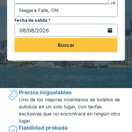
Destino
*
Haga clic p
Comience a escribir la ciudad de destino para abrir 
Fecha de salida
Escriba la fecha en formato de fecha Barra diagonal de 
*
Abra el calenda
Buscar
Viajar hecho simple con Trailways
Precios inigualables
Uno de los mejores inventarios de boletos de
autobús en un solo lugar, con tarifas
exclusivas que no encontrará en ningún otro
lugar.
Fiabilidad probada