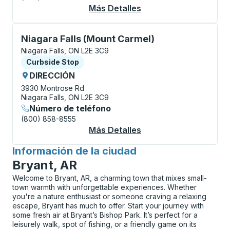
Más Detalles
Acerca De Niagara Fa
Curbside Stop, utilice las teclas de flecha o la tecla
Niagara Falls (Mount Carmel)
Niagara Falls, ON L2E 3C9
Curbside Stop
Curbside Stop
DIRECCIÓN
3930 Montrose Rd
Niagara Falls, ON L2E 3C9
Número de teléfono
(800) 858-8555
Más Detalles
Acerca De Niagara Fa
Información de la ciudad
para
Bryant, AR
Welcome to Bryant, AR, a charming town that mixes small-
town warmth with unforgettable experiences. Whether
you're a nature enthusiast or someone craving a relaxing
escape, Bryant has much to offer. Start your journey with
some fresh air at Bryant’s Bishop Park. It’s perfect for a
leisurely walk, spot of fishing, or a friendly game on its