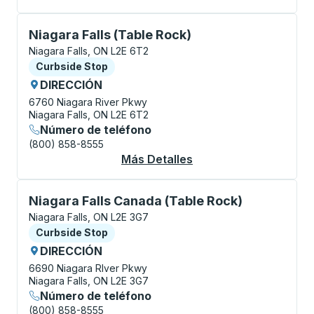
Curbside Stop, utilice las teclas de flecha o la tecla
Niagara Falls (Table Rock)
Niagara Falls, ON L2E 6T2
Curbside Stop
Curbside Stop
DIRECCIÓN
6760 Niagara River Pkwy
Niagara Falls, ON L2E 6T2
Número de teléfono
(800) 858-8555
Más Detalles
Acerca De Niagara Fal
Curbside Stop, utilice las teclas de flecha o la tecla
Niagara Falls Canada (Table Rock)
Niagara Falls, ON L2E 3G7
Curbside Stop
Curbside Stop
DIRECCIÓN
6690 Niagara RIver Pkwy
Niagara Falls, ON L2E 3G7
Número de teléfono
(800) 858-8555