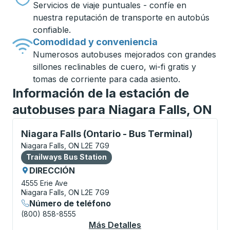
Servicios de viaje puntuales - confíe en
nuestra reputación de transporte en autobús
confiable.
Comodidad y conveniencia
Numerosos autobuses mejorados con grandes
sillones reclinables de cuero, wi-fi gratis y
tomas de corriente para cada asiento.
Información de la estación de
autobuses para Niagara Falls, ON
Bus Station, utilice las teclas de flecha o la tecla t
Niagara Falls (Ontario - Bus Terminal)
Niagara Falls, ON L2E 7G9
Bus Station
Trailways Bus Station
DIRECCIÓN
4555 Erie Ave
Niagara Falls, ON L2E 7G9
Número de teléfono
(800) 858-8555
Más Detalles
Acerca De Niagara Fal