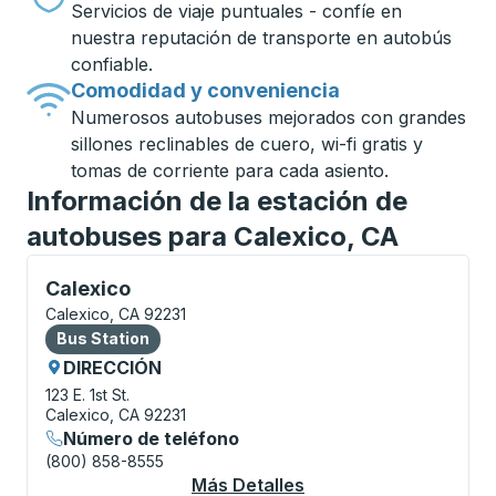
Servicios de viaje puntuales - confíe en
nuestra reputación de transporte en autobús
confiable.
Comodidad y conveniencia
Numerosos autobuses mejorados con grandes
sillones reclinables de cuero, wi-fi gratis y
tomas de corriente para cada asiento.
Información de la estación de
autobuses para Calexico, CA
Bus Station, utilice las teclas de flecha o la tecla t
Calexico
Calexico, CA 92231
Bus Station
Bus Station
DIRECCIÓN
123 E. 1st St.
Calexico, CA 92231
Número de teléfono
(800) 858-8555
Más Detalles
Acerca De Calexico B