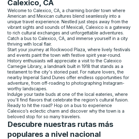
Calexico, CA
Welcome to Calexico, CA, a charming border town where
American and Mexican cultures blend seamlessly into a
unique travel experience. Nestled just steps away from the
vibrant sights and sounds of Mexicali, Calexico is a gateway
to rich cultural exchanges and unforgettable adventures.
Catch a bus to Calexico, CA, and immerse yourself in a city
thriving with local flair.
Start your journey at Rockwood Plaza, where lively festivals
and events paint the town with festive spirit year-round.
History enthusiasts will appreciate a visit to the Calexico
Carnegie Library, a landmark built in 1918 that stands as a
testament to the city's storied past. For nature lovers, the
nearby Imperial Sand Dunes offer endless opportunities for
adventure, from off-roading to photographing Instagram-
worthy landscapes.
Indulge your taste buds at one of the local eateries, where
you'll find flavors that celebrate the region’s cultural fusion.
Ready to hit the road? Hop on a bus to experience
Calexico’s eclectic charm and discover why the town is a
beloved stop for so many travelers.
Descubre nuestras rutas más
populares a nivel nacional