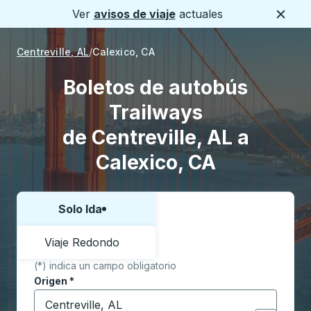
Ver
avisos de viaje
actuales
Cerca
Centreville, AL
Calexico, CA
Boletos de autobús
Trailways
de Centreville, AL a
Calexico, CA
Solo Ida
Elija una forma o viaje de ida y vuelta:
Viaje Redondo
(*) indica un campo obligatorio
Origen
*
Comience a escribir la ciudad de origen para abrir l