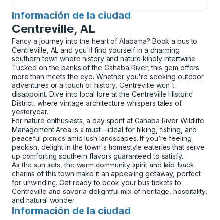
Información de la ciudad
para
Centreville, AL
Fancy a journey into the heart of Alabama? Book a bus to
Centreville, AL and you'll find yourself in a charming
southern town where history and nature kindly intertwine.
Tucked on the banks of the Cahaba River, this gem offers
more than meets the eye. Whether you're seeking outdoor
adventures or a touch of history, Centreville won't
disappoint. Dive into local lore at the Centreville Historic
District, where vintage architecture whispers tales of
yesteryear.
For nature enthusiasts, a day spent at Cahaba River Wildlife
Management Area is a must—ideal for hiking, fishing, and
peaceful picnics amid lush landscapes. If you’re feeling
peckish, delight in the town's homestyle eateries that serve
up comforting southern flavors guaranteed to satisfy.
As the sun sets, the warm community spirit and laid-back
charms of this town make it an appealing getaway, perfect
for unwinding. Get ready to book your bus tickets to
Centreville and savor a delightful mix of heritage, hospitality,
and natural wonder.
Información de la ciudad
para