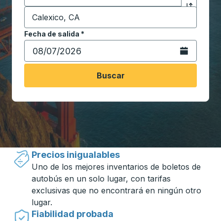
Destino
*
Haga clic p
Comience a escribir la ciudad de destino para abrir 
Fecha de salida
Escriba la fecha en formato de fecha Barra diagonal de 
*
Abra el calenda
Buscar
Viajar hecho simple con Trailways
Precios inigualables
Uno de los mejores inventarios de boletos de
autobús en un solo lugar, con tarifas
exclusivas que no encontrará en ningún otro
lugar.
Fiabilidad probada