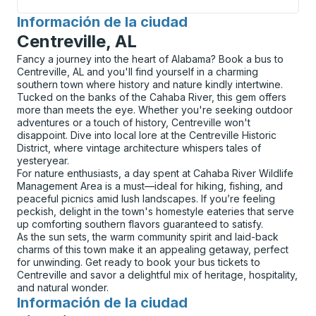
Información de la ciudad
para
Centreville, AL
Fancy a journey into the heart of Alabama? Book a bus to
Centreville, AL and you'll find yourself in a charming
southern town where history and nature kindly intertwine.
Tucked on the banks of the Cahaba River, this gem offers
more than meets the eye. Whether you're seeking outdoor
adventures or a touch of history, Centreville won't
disappoint. Dive into local lore at the Centreville Historic
District, where vintage architecture whispers tales of
yesteryear.
For nature enthusiasts, a day spent at Cahaba River Wildlife
Management Area is a must—ideal for hiking, fishing, and
peaceful picnics amid lush landscapes. If you’re feeling
peckish, delight in the town's homestyle eateries that serve
up comforting southern flavors guaranteed to satisfy.
As the sun sets, the warm community spirit and laid-back
charms of this town make it an appealing getaway, perfect
for unwinding. Get ready to book your bus tickets to
Centreville and savor a delightful mix of heritage, hospitality,
and natural wonder.
Información de la ciudad
para