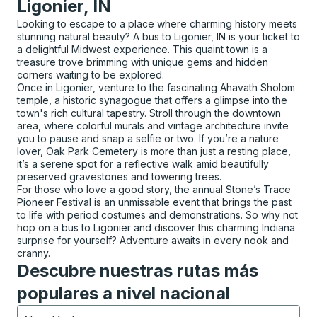
Ligonier, IN
Looking to escape to a place where charming history meets
stunning natural beauty? A bus to Ligonier, IN is your ticket to
a delightful Midwest experience. This quaint town is a
treasure trove brimming with unique gems and hidden
corners waiting to be explored.
Once in Ligonier, venture to the fascinating Ahavath Sholom
temple, a historic synagogue that offers a glimpse into the
town's rich cultural tapestry. Stroll through the downtown
area, where colorful murals and vintage architecture invite
you to pause and snap a selfie or two. If you’re a nature
lover, Oak Park Cemetery is more than just a resting place,
it’s a serene spot for a reflective walk amid beautifully
preserved gravestones and towering trees.
For those who love a good story, the annual Stone’s Trace
Pioneer Festival is an unmissable event that brings the past
to life with period costumes and demonstrations. So why not
hop on a bus to Ligonier and discover this charming Indiana
surprise for yourself? Adventure awaits in every nook and
cranny.
Descubre nuestras rutas más
populares a nivel nacional