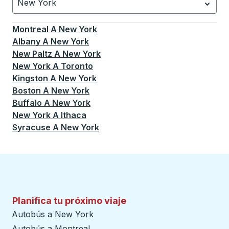
New York
Currently selected: New York.
La selección está activa
Montreal
A
New York
Albany
A
New York
New Paltz
A
New York
New York
A
Toronto
Kingston
A
New York
Boston
A
New York
Buffalo
A
New York
New York
A
Ithaca
Syracuse
A
New York
Planifica tu próximo viaje
Autobús a New York
Autobús a Montreal