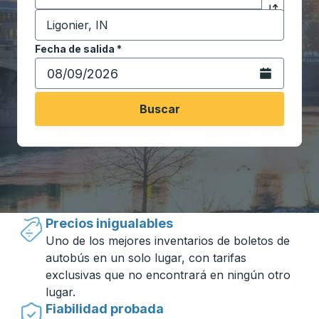
Destino
*
Haga clic p
Comience a escribir la ciudad de destino para abrir 
Fecha de salida
Escriba la fecha en formato de fecha Barra diagonal de 
*
Abra el calenda
Buscar
Viajar hecho simple con Trailways
Precios inigualables
Uno de los mejores inventarios de boletos de
autobús en un solo lugar, con tarifas
exclusivas que no encontrará en ningún otro
lugar.
Fiabilidad probada