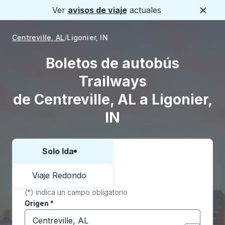
Ver
avisos de viaje
actuales
Cerca
Centreville, AL
Ligonier, IN
Boletos de autobús
Trailways
de Centreville, AL a Ligonier,
IN
Solo Ida
Elija una forma o viaje de ida y vuelta:
Viaje Redondo
(*) indica un campo obligatorio
Origen
*
Comience a escribir la ciudad de origen para abrir l