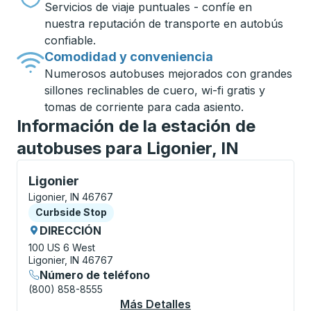
Servicios de viaje puntuales - confíe en
nuestra reputación de transporte en autobús
confiable.
Comodidad y conveniencia
Numerosos autobuses mejorados con grandes
sillones reclinables de cuero, wi-fi gratis y
tomas de corriente para cada asiento.
Información de la estación de
autobuses para Ligonier, IN
Curbside Stop, utilice las teclas de flecha o la tecla
Ligonier
Ligonier, IN 46767
Curbside Stop
Curbside Stop
DIRECCIÓN
100 US 6 West
Ligonier, IN 46767
Número de teléfono
(800) 858-8555
Más Detalles
Acerca De Ligonier C