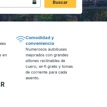
Abra el calendario.
Buscar
Comodidad y
conveniencia
ales
Numerosos autobuses
e en
mejorados con grandes
sillones reclinables de
cuero, wi-fi gratis y tomas
de corriente para cada
asiento.
AR
n de autobuses.