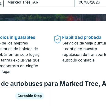
cios inigualables
Fiabilidad probada
 de los mejores
Servicios de viaje puntu
entarios de boletos de
- confíe en nuestra
obús en un solo lugar,
reputación de transport
 tarifas exclusivas que
autobús confiable.
encontrará en ningún
 lugar.
n de autobuses para Marked Tree, 
a o la tecla tabulador para explorar más sobre esta estació
Curbside Stop
Curbside Stop