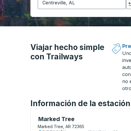
Haga clic para cambiar sus selecciones de origen y destino
Viajar hecho simple
Pre
Uno
con Trailways
inv
aut
con
no 
otro
Información de la estació
Curbside Stop, utilice las teclas de flech
Marked Tree
Marked Tree, AR 72365