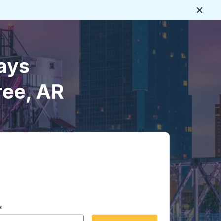
Cerca
ays
ree, AR
 en formato de fecha Barra diagonal de mes de 2 dígitos 
*
de flecha para navegar hasta la ciudad de origen que desee,
opciones de ubicación y luego use las teclas de flecha para