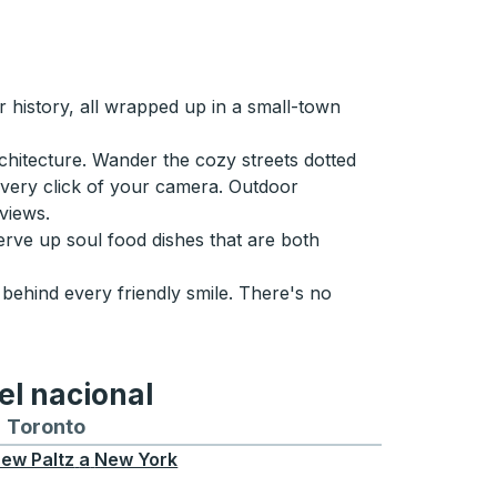
 history, all wrapped up in a small-town
rchitecture. Wander the cozy streets dotted
 every click of your camera. Outdoor
 views.
serve up soul food dishes that are both
behind every friendly smile. There's no
el nacional
ontreal
a y desde Chicago
buses hacia y desde Seattle
tas de autobuses hacia y desde Boston
Toronto
Rutas de autobuses hacia y desde Toront
ew Paltz
a
New York