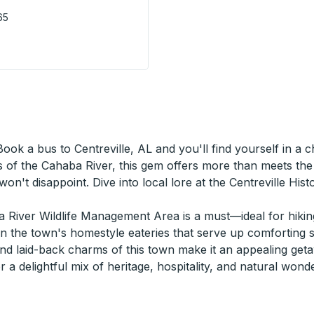
65
rbside Stop
ook a bus to Centreville, AL and you'll find yourself in a
ks of the Cahaba River, this gem offers more than meets th
on't disappoint. Dive into local lore at the Centreville Hist
a River Wildlife Management Area is a must—ideal for hiking
t in the town's homestyle eateries that serve up comforting 
nd laid-back charms of this town make it an appealing geta
 a delightful mix of heritage, hospitality, and natural wonde