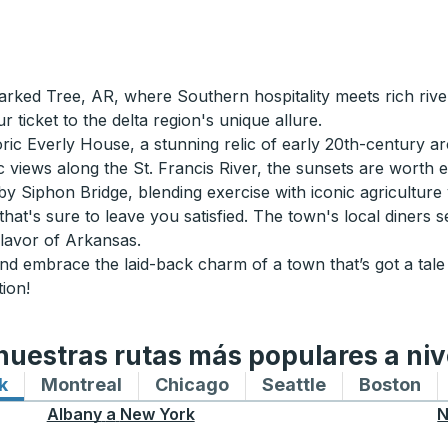
ked Tree, AR, where Southern hospitality meets rich river
 ticket to the delta region's unique allure.
toric Everly House, a stunning relic of early 20th-century a
c views along the St. Francis River, the sunsets are worth
by Siphon Bridge, blending exercise with iconic agriculture
hat's sure to leave you satisfied. The town's local diners 
flavor of Arkansas.
d embrace the laid-back charm of a town that’s got a tale 
tion!
uestras rutas más populares a niv
k
Rutas de autobuses hacia y desde New York
Montreal
Rutas de autobuses hacia y desde M
Chicago
Rutas de autobuses haci
Seattle
Rutas de auto
Boston
Ru
Albany
a
New York
N