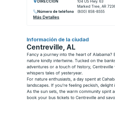
DIRECCIÓN
104 US Hwy. 63
Marked Tree, AR 723
Número de teléfono
(800) 858-8555
Más Detalles
Acerca De Marked Tree Cu
para
Información de la ciudad
Centreville, AL
Fancy a journey into the heart of Alabama? B
nature kindly intertwine. Tucked on the ban
adventures or a touch of history, Centreville w
whispers tales of yesteryear.
For nature enthusiasts, a day spent at Cahab
landscapes. If you’re feeling peckish, deligh
As the sun sets, the warm community spirit a
book your bus tickets to Centreville and savor