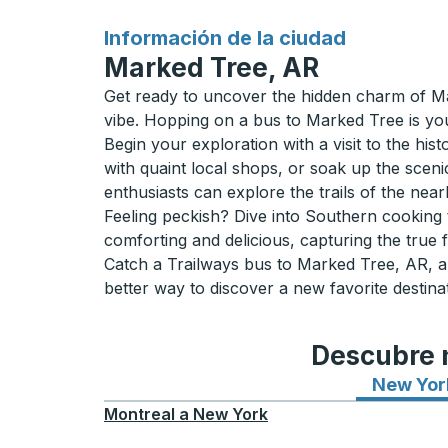
para
Información de la ciudad
Marked Tree, AR
Get ready to uncover the hidden charm of Mar
vibe. Hopping on a bus to Marked Tree is your
Begin your exploration with a visit to the his
with quaint local shops, or soak up the sceni
enthusiasts can explore the trails of the near
Feeling peckish? Dive into Southern cooking t
comforting and delicious, capturing the true 
Catch a Trailways bus to Marked Tree, AR, an
better way to discover a new favorite destina
Descubre n
New Yor
Montreal
a
New York