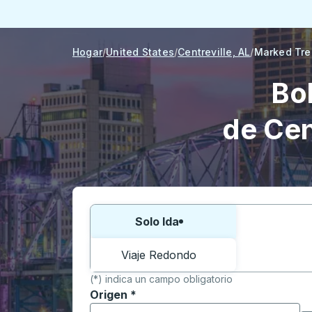
Hogar
United States
Centreville, AL
Marked Tre
Bo
de Cen
Elija una forma o viaje de ida y vuelta:
Solo Ida
Viaje Redondo
(*) indica un campo obligatorio
Origen
*
Comience a escribir la ciudad de origen p