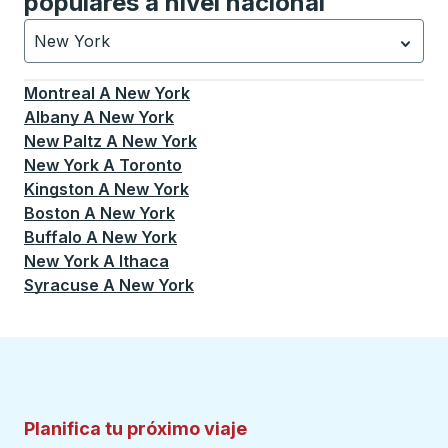
populares a nivel nacional
New York
Currently selected: New York.
La selección está activa
Montreal
A
New York
Albany
A
New York
New Paltz
A
New York
New York
A
Toronto
Kingston
A
New York
Boston
A
New York
Buffalo
A
New York
New York
A
Ithaca
Syracuse
A
New York
Planifica tu próximo viaje