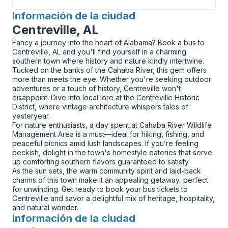
Información de la ciudad
para
Centreville, AL
Fancy a journey into the heart of Alabama? Book a bus to
Centreville, AL and you'll find yourself in a charming
southern town where history and nature kindly intertwine.
Tucked on the banks of the Cahaba River, this gem offers
more than meets the eye. Whether you're seeking outdoor
adventures or a touch of history, Centreville won't
disappoint. Dive into local lore at the Centreville Historic
District, where vintage architecture whispers tales of
yesteryear.
For nature enthusiasts, a day spent at Cahaba River Wildlife
Management Area is a must—ideal for hiking, fishing, and
peaceful picnics amid lush landscapes. If you’re feeling
peckish, delight in the town's homestyle eateries that serve
up comforting southern flavors guaranteed to satisfy.
As the sun sets, the warm community spirit and laid-back
charms of this town make it an appealing getaway, perfect
for unwinding. Get ready to book your bus tickets to
Centreville and savor a delightful mix of heritage, hospitality,
and natural wonder.
Información de la ciudad
para