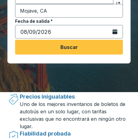
Destino
*
Haga clic p
Comience a escribir la ciudad de destino para abrir 
Fecha de salida
Escriba la fecha en formato de fecha Barra diagonal de 
*
Abra el calenda
Buscar
Viajar hecho simple con Trailways
Precios inigualables
Uno de los mejores inventarios de boletos de
autobús en un solo lugar, con tarifas
exclusivas que no encontrará en ningún otro
lugar.
Fiabilidad probada