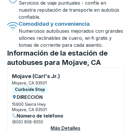
Servicios de viaje puntuales - confíe en
nuestra reputación de transporte en autobús
confiable.
Comodidad y conveniencia
Numerosos autobuses mejorados con grandes
sillones reclinables de cuero, wi-fi gratis y
tomas de corriente para cada asiento.
Información de la estación de
autobuses para Mojave, CA
Curbside Stop, utilice las teclas de flecha o la tecla
Mojave (Carl's Jr.)
Mojave, CA 93501
Curbside Stop
Curbside Stop
DIRECCIÓN
15900 Sierra Hwy
Mojave, CA 93501
Número de teléfono
(800) 858-8555
Más Detalles
Acerca De Mojave (Car