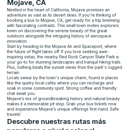
Mojave, CA
Nestled in the heart of California, Mojave promises an
adventure as vast as its desert skies. If you're thinking of
booking a bus to Mojave, CA, get ready for a trip brimming
with fascinating contrasts. This small town invites explorers
keen on discovering the serene beauty of the great
outdoors alongside the intriguing history of aerospace
innovation.
Start by heading to the Mojave Air and Spaceport, where
the future of flight takes off. If you love seeking awe-
inspiring vistas, the nearby Red Rock Canyon State Park is
your go-to for stunning landscapes and tranquil hiking trails.
Plus, nothing beats the sunset views from the park's rugged
terrain.
Locals swear by the town's unique charm, found in places
like the quirky local cafés where you can recharge and
soak in some community spirit. Strong coffee and friendly
chat await you.
Mojave’s mix of groundbreaking history and natural beauty
makes it a memorable pit stop. Grab your bus tickets now
and experience Mojave’s unique offerings first-hand. Safe
travels!
Descubre nuestras rutas más