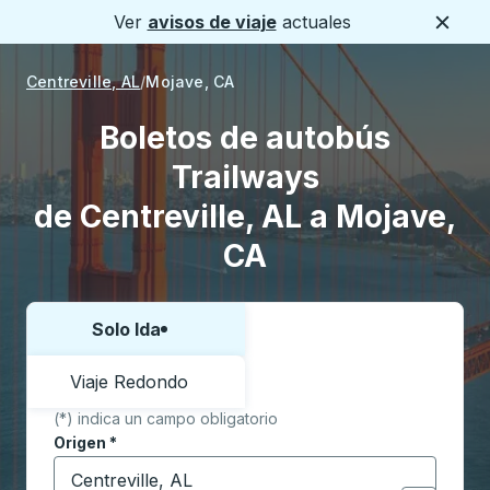
Ver
avisos de viaje
actuales
Cerca
Centreville, AL
Mojave, CA
Boletos de autobús
Trailways
de Centreville, AL a Mojave,
CA
Solo Ida
Elija una forma o viaje de ida y vuelta:
Viaje Redondo
(*) indica un campo obligatorio
Origen
*
Comience a escribir la ciudad de origen para abrir l