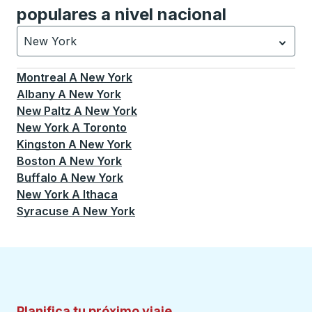
populares a nivel nacional
New York
Currently selected: New York.
La selección está activa
Montreal
A
New York
Albany
A
New York
New Paltz
A
New York
New York
A
Toronto
Kingston
A
New York
Boston
A
New York
Buffalo
A
New York
New York
A
Ithaca
Syracuse
A
New York
Planifica tu próximo viaje