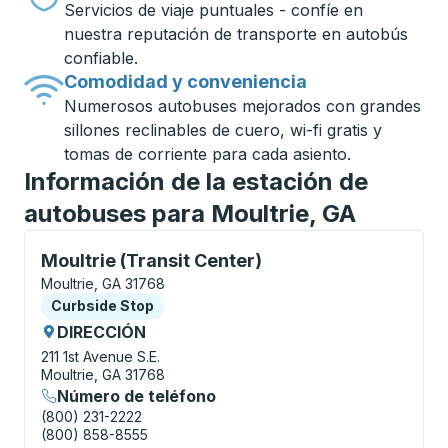
Servicios de viaje puntuales - confíe en
nuestra reputación de transporte en autobús
confiable.
Comodidad y conveniencia
Numerosos autobuses mejorados con grandes
sillones reclinables de cuero, wi-fi gratis y
tomas de corriente para cada asiento.
Información de la estación de
autobuses para Moultrie, GA
Curbside Stop, utilice las teclas de flecha o la tecla
Moultrie (Transit Center)
Moultrie, GA 31768
Curbside Stop
Curbside Stop
DIRECCIÓN
211 1st Avenue S.E.
Moultrie, GA 31768
Número de teléfono
(800) 231-2222
(800) 858-8555