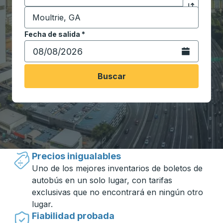
Destino
*
Haga clic p
Comience a escribir la ciudad de destino para abrir 
Fecha de salida
Escriba la fecha en formato de fecha Barra diagonal de 
*
Abra el calenda
Buscar
Viajar hecho simple con Trailways
Precios inigualables
Uno de los mejores inventarios de boletos de
autobús en un solo lugar, con tarifas
exclusivas que no encontrará en ningún otro
lugar.
Fiabilidad probada