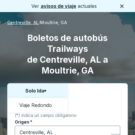
Ver
avisos de viaje
actuales
Cerca
Centreville, AL
Moultrie, GA
Boletos de autobús
Trailways
de Centreville, AL a
Moultrie, GA
Solo Ida
Elija una forma o viaje de ida y vuelta:
Viaje Redondo
(*) indica un campo obligatorio
Origen
*
Comience a escribir la ciudad de origen para abrir l