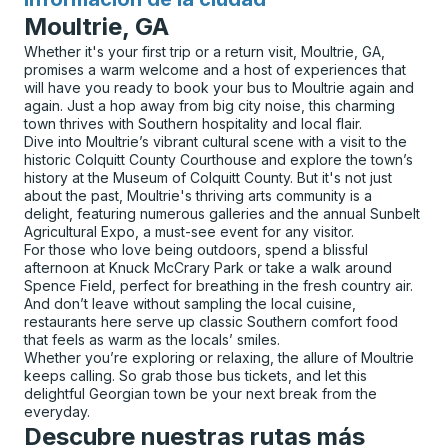
para
Moultrie, GA
Whether it's your first trip or a return visit, Moultrie, GA,
promises a warm welcome and a host of experiences that
will have you ready to book your bus to Moultrie again and
again. Just a hop away from big city noise, this charming
town thrives with Southern hospitality and local flair.
Dive into Moultrie’s vibrant cultural scene with a visit to the
historic Colquitt County Courthouse and explore the town’s
history at the Museum of Colquitt County. But it's not just
about the past, Moultrie's thriving arts community is a
delight, featuring numerous galleries and the annual Sunbelt
Agricultural Expo, a must-see event for any visitor.
For those who love being outdoors, spend a blissful
afternoon at Knuck McCrary Park or take a walk around
Spence Field, perfect for breathing in the fresh country air.
And don’t leave without sampling the local cuisine,
restaurants here serve up classic Southern comfort food
that feels as warm as the locals’ smiles.
Whether you’re exploring or relaxing, the allure of Moultrie
keeps calling. So grab those bus tickets, and let this
delightful Georgian town be your next break from the
everyday.
Descubre nuestras rutas más