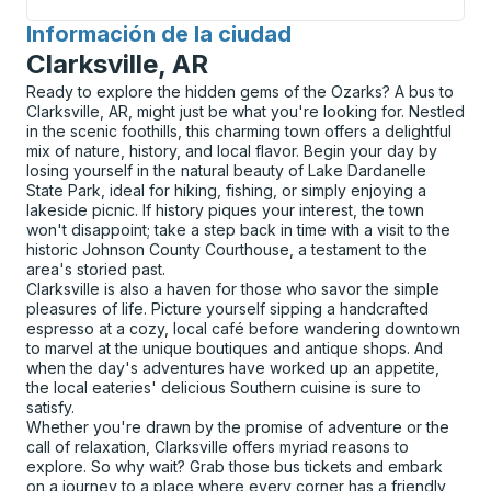
Información de la ciudad
para
Clarksville, AR
Ready to explore the hidden gems of the Ozarks? A bus to
Clarksville, AR, might just be what you're looking for. Nestled
in the scenic foothills, this charming town offers a delightful
mix of nature, history, and local flavor. Begin your day by
losing yourself in the natural beauty of Lake Dardanelle
State Park, ideal for hiking, fishing, or simply enjoying a
lakeside picnic. If history piques your interest, the town
won't disappoint; take a step back in time with a visit to the
historic Johnson County Courthouse, a testament to the
area's storied past.
Clarksville is also a haven for those who savor the simple
pleasures of life. Picture yourself sipping a handcrafted
espresso at a cozy, local café before wandering downtown
to marvel at the unique boutiques and antique shops. And
when the day's adventures have worked up an appetite,
the local eateries' delicious Southern cuisine is sure to
satisfy.
Whether you're drawn by the promise of adventure or the
call of relaxation, Clarksville offers myriad reasons to
explore. So why wait? Grab those bus tickets and embark
on a journey to a place where every corner has a friendly