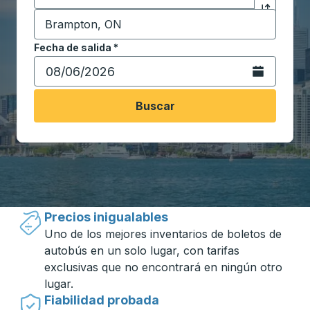
Destino
*
Haga clic p
Comience a escribir la ciudad de destino para abrir 
Fecha de salida
Escriba la fecha en formato de fecha Barra diagonal de 
*
Abra el calenda
Buscar
Viajar hecho simple con Trailways
Precios inigualables
Uno de los mejores inventarios de boletos de
autobús en un solo lugar, con tarifas
exclusivas que no encontrará en ningún otro
lugar.
Fiabilidad probada