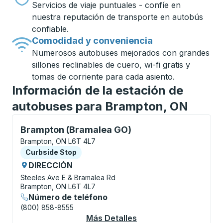
Servicios de viaje puntuales - confíe en
nuestra reputación de transporte en autobús
confiable.
Comodidad y conveniencia
Numerosos autobuses mejorados con grandes
sillones reclinables de cuero, wi-fi gratis y
tomas de corriente para cada asiento.
Información de la estación de
autobuses para Brampton, ON
Curbside Stop, utilice las teclas de flecha o la tecla
Brampton (Bramalea GO)
Brampton, ON L6T 4L7
Curbside Stop
Curbside Stop
DIRECCIÓN
Steeles Ave E & Bramalea Rd
Brampton, ON L6T 4L7
Número de teléfono
(800) 858-8555
Más Detalles
Acerca De Brampton 