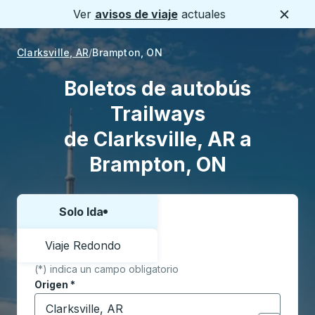
Ver
avisos de viaje
actuales
Cerca
Clarksville, AR
Brampton, ON
Boletos de autobús
Trailways
de Clarksville, AR a
Brampton, ON
Solo Ida
Elija una forma o viaje de ida y vuelta:
Viaje Redondo
(*) indica un campo obligatorio
Origen
*
Comience a escribir la ciudad de origen para abrir l