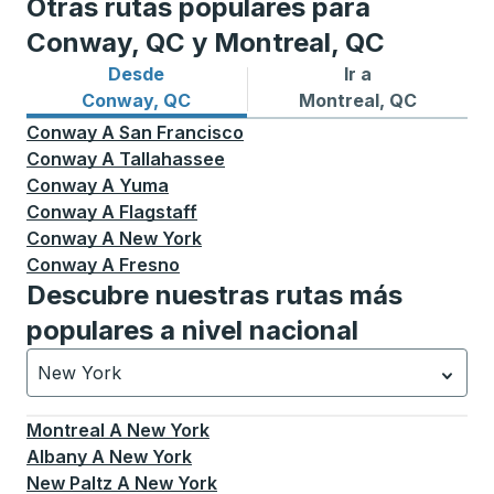
Otras rutas populares para
Conway, QC y Montreal, QC
Desde
Ir a
Rutas de autobuses desde Conway, QC
Rutas de autobuses a Mont
Conway, QC
Montreal, QC
Conway
A
San Francisco
Conway
A
Tallahassee
Conway
A
Yuma
Conway
A
Flagstaff
Conway
A
New York
Conway
A
Fresno
Descubre nuestras rutas más
populares a nivel nacional
New York
Currently selected: New York.
La selección está activa
Montreal
A
New York
Albany
A
New York
New Paltz
A
New York