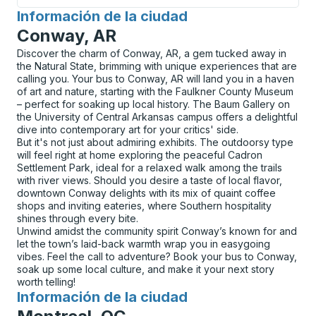
Información de la ciudad
para
Conway, AR
Discover the charm of Conway, AR, a gem tucked away in
the Natural State, brimming with unique experiences that are
calling you. Your bus to Conway, AR will land you in a haven
of art and nature, starting with the Faulkner County Museum
– perfect for soaking up local history. The Baum Gallery on
the University of Central Arkansas campus offers a delightful
dive into contemporary art for your critics' side.
But it's not just about admiring exhibits. The outdoorsy type
will feel right at home exploring the peaceful Cadron
Settlement Park, ideal for a relaxed walk among the trails
with river views. Should you desire a taste of local flavor,
downtown Conway delights with its mix of quaint coffee
shops and inviting eateries, where Southern hospitality
shines through every bite.
Unwind amidst the community spirit Conway’s known for and
let the town’s laid-back warmth wrap you in easygoing
vibes. Feel the call to adventure? Book your bus to Conway,
soak up some local culture, and make it your next story
worth telling!
Información de la ciudad
para