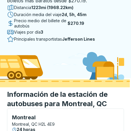
boletos más baratos desde $270.19.
Distancia
1223mi (1968.22km)
Duración media del viaje
2 días 5 horas 45 minutos
2d, 5h, 45m
Precio medio del billete de
$270.19
autobús
Viajes por día
3
Principales transportistas
Jefferson Lines
Información de la estación de
autobuses para Montreal, QC
Bus Station, utilice las teclas de flecha o la tecla t
Montreal
Montreal, QC H2L 4E9
24 horas