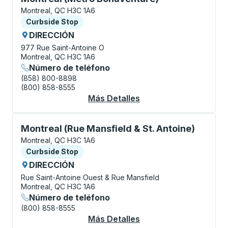
Montreal, QC H3C 1A6
Curbside Stop
Curbside Stop
DIRECCIÓN
977 Rue Saint-Antoine O
Montreal, QC H3C 1A6
Número de teléfono
(858) 800-8898
(800) 858-8555
Más Detalles
Acerca De Montreal (
Curbside Stop, utilice las teclas de flecha o la tecla
Montreal (Rue Mansfield & St. Antoine)
Montreal, QC H3C 1A6
Curbside Stop
Curbside Stop
DIRECCIÓN
Rue Saint-Antoine Ouest & Rue Mansfield
Montreal, QC H3C 1A6
Número de teléfono
(800) 858-8555
Más Detalles
Acerca De Montreal (R