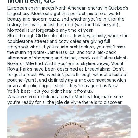
Montreal, QC
European charm meets North American energy in Quebec’s
largest city. Montréal’s got that perfect mix of old-world
beauty and modern buzz, and whether you're in it for the
history, festivals, or just the food (we don't blame you),
Montréal is unforgettable any time of year.
Stroll through Old Montréal for a low-key activity, where the
cobblestone streets and cozy cafés are giving full
storybook vibes. If you’re into architecture, you can't miss
the stunning Notre-Dame Basilica, and for a laid-back
afternoon of shopping and dining, check out Plateau Mont-
Royal or Mile End. And if you’re into skyline views, Mount
Royal Park’s have been described as breathtaking. Don’t
forget to feast. We wouldn’t pass through without a taste of
poutine (yum!), and definitely try a smoked meat sandwich
or an authentic bagel – shhh... they’re as good as New
York’s best... but you didn’t hear it from us.
Whatever you're taking a bus to Montréal for, make sure
you’re ready for all the joie de vivre there is to discover.