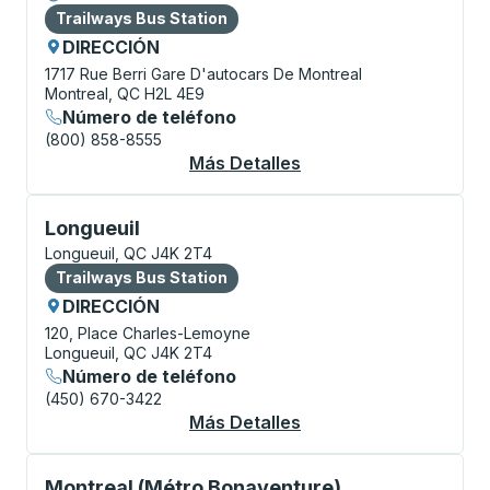
Bus Station
Trailways Bus Station
DIRECCIÓN
1717 Rue Berri
Gare D'autocars De Montreal
Montreal, QC H2L 4E9
Número de teléfono
(800) 858-8555
Más Detalles
Acerca De Montreal B
Bus Station, utilice las teclas de flecha o la tecla t
Longueuil
Longueuil, QC J4K 2T4
Bus Station
Trailways Bus Station
DIRECCIÓN
120, Place Charles-Lemoyne
Longueuil, QC J4K 2T4
Número de teléfono
(450) 670-3422
Más Detalles
Acerca De Longueuil 
Curbside Stop, utilice las teclas de flecha o la tecla
Montreal (Métro Bonaventure)