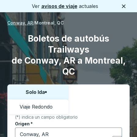
Ver
avisos de viaje
actuales
Cerca
Conway, AR
Montreal, QC
Boletos de autobús
Trailways
de Conway, AR a Montreal,
QC
Solo Ida
Elija una forma o viaje de ida y vuelta:
Viaje Redondo
(*) indica un campo obligatorio
Origen
*
Comience a escribir la ciudad de origen para abrir l