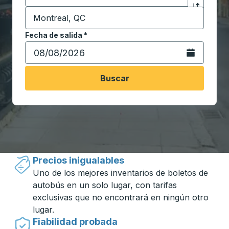
Destino
*
Haga clic p
Comience a escribir la ciudad de destino para abrir 
Fecha de salida
Escriba la fecha en formato de fecha Barra diagonal de 
*
Abra el calenda
Buscar
Viajar hecho simple con Trailways
Precios inigualables
Uno de los mejores inventarios de boletos de
autobús en un solo lugar, con tarifas
exclusivas que no encontrará en ningún otro
lugar.
Fiabilidad probada