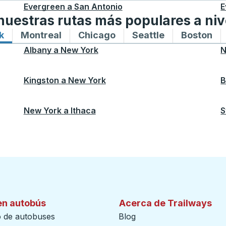
Evergreen
a
San Antonio
E
uestras rutas más populares a niv
k
Rutas de autobuses hacia y desde New York
Montreal
Rutas de autobuses hacia y desde M
Chicago
Rutas de autobuses haci
Seattle
Rutas de auto
Boston
Ru
Albany
a
New York
N
Kingston
a
New York
B
New York
a
Ithaca
S
en autobús
Acerca de Trailways
o de autobuses
Blog