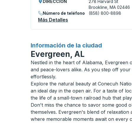
DIRECCIÓN
278 Harvard St
Brookline, MA 02446
Número de teléfono
(858) 800-8898
Más Detalles
Acerca De Brookline (Cool
para
Información de la ciudad
Evergreen, AL
Nestled in the heart of Alabama, Evergreen o
and peace-lovers alike. As you step off your
effortlessly.
Explore the natural beauty at Conecuh Nationa
an ideal day in the open air. For a taste of l
the life of a small-town railroad hub that pla
Don't miss the chance to savor some good old
themselves. Evergreen's blend of relaxation 
where memorable moments await on every cor