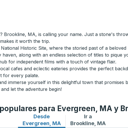
 Brookline, MA, is calling your name. Just a stone's thro
 makes it worth the trip.
ational Historic Site, where the storied past of a beloved p
 haven, along with an endless selection of titles to pique you
ub for independent films with a touch of vintage flair.
ocal cafes and eclectic eateries provides the perfect backd
 for every palate.
nd immerse yourself in this delightful town that promises
and let the adventure begin!
 populares para Evergreen, MA y B
Desde
Ir a
Rutas de autobuses desde Evergreen, M
Rutas de autobuses a 
Evergreen, MA
Brookline, MA