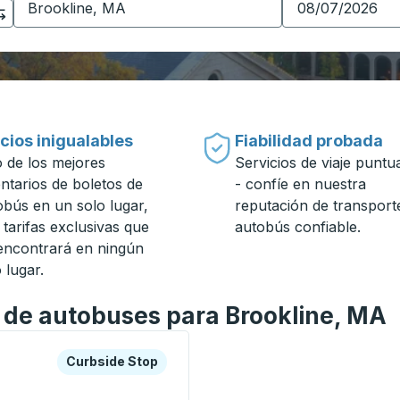
cios inigualables
Fiabilidad probada
 de los mejores
Servicios de viaje puntu
entarios de boletos de
- confíe en nuestra
obús en un solo lugar,
reputación de transport
 tarifas exclusivas que
autobús confiable.
encontrará en ningún
 lugar.
n de autobuses para Brookline, MA
a o la tecla tabulador para explorar más sobre esta estació
Curbside Stop
Curbside Stop