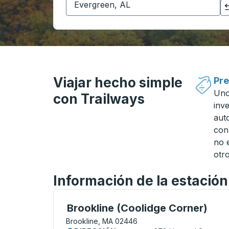
Haga clic para cambiar sus selecciones de origen y destino
Viajar hecho simple
Pre
Uno
con Trailways
inv
aut
con
no 
otro
Información de la estació
Curbside Stop, utilice las teclas de flech
Brookline (Coolidge Corner)
Brookline, MA 02446