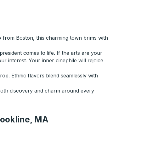
w from Boston, this charming town brims with
resident comes to life. If the arts are your
r interest. Your inner cinephile will rejoice
rop. Ethnic flavors blend seamlessly with
 both discovery and charm around every
rookline, MA
A
Brookline, MA