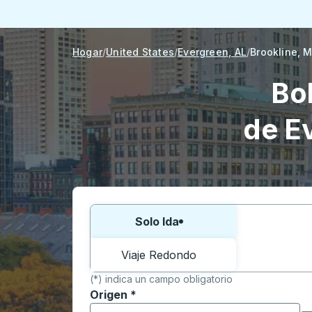
Hogar
United States
Evergreen, AL
Brookline, 
Bo
de E
Elija una forma o viaje de ida y vuelta:
Solo Ida
Viaje Redondo
(*) indica un campo obligatorio
Origen
*
Comience a escribir la ciudad de origen p