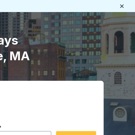
Cerca
ays
e, MA
 en formato de fecha Barra diagonal de mes de 2 dígitos 
*
de flecha para navegar hasta la ciudad de origen que desee,
opciones de ubicación y luego use las teclas de flecha para