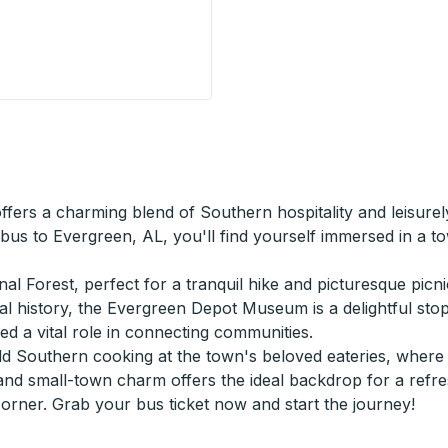
idge Corner) Curbside Stop
ffers a charming blend of Southern hospitality and leisur
 bus to Evergreen, AL, you'll find yourself immersed in a 
l Forest, perfect for a tranquil hike and picturesque picni
ocal history, the Evergreen Depot Museum is a delightful sto
yed a vital role in connecting communities.
 Southern cooking at the town's beloved eateries, where fl
and small-town charm offers the ideal backdrop for a refres
ner. Grab your bus ticket now and start the journey!