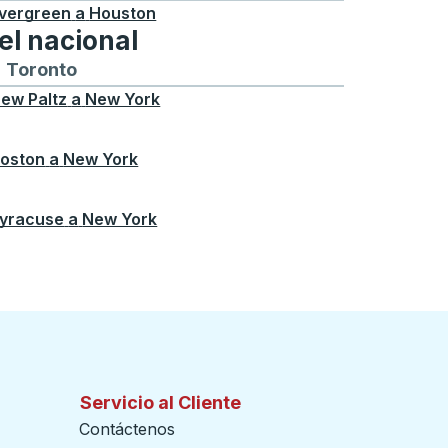
vergreen
a
Houston
el nacional
ontreal
a y desde Chicago
buses hacia y desde Seattle
tas de autobuses hacia y desde Boston
Toronto
Rutas de autobuses hacia y desde Toront
ew Paltz
a
New York
oston
a
New York
yracuse
a
New York
Servicio al Cliente
Contáctenos