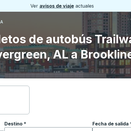
Ver
avisos de viaje
actuales
MA
letos de autobús Trailw
vergreen, AL a Brooklin
Destino
*
Fecha de salida
Escriba la fecha
ara abrir las opciones de ubicación y luego use las teclas 
Comience a escribir la ciudad de destino para abrir las 