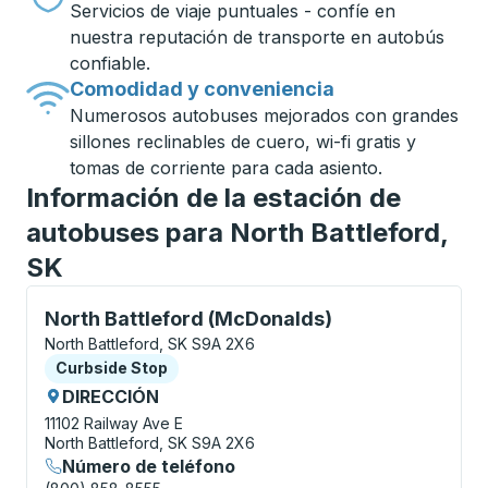
Servicios de viaje puntuales - confíe en
nuestra reputación de transporte en autobús
confiable.
Comodidad y conveniencia
Numerosos autobuses mejorados con grandes
sillones reclinables de cuero, wi-fi gratis y
tomas de corriente para cada asiento.
Información de la estación de
autobuses para North Battleford,
SK
Curbside Stop, utilice las teclas de flecha o la tecla
North Battleford (McDonalds)
North Battleford, SK S9A 2X6
Curbside Stop
Curbside Stop
DIRECCIÓN
11102 Railway Ave E
North Battleford, SK S9A 2X6
Número de teléfono