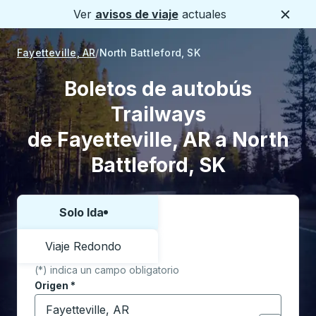
Ver
avisos de viaje
actuales
Cerca
Fayetteville, AR
North Battleford, SK
Boletos de autobús
Trailways
de Fayetteville, AR a North
Battleford, SK
Solo Ida
Elija una forma o viaje de ida y vuelta:
Viaje Redondo
(*) indica un campo obligatorio
Origen
*
Comience a escribir la ciudad de origen para abrir l