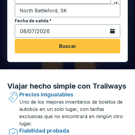
Destino
*
Haga clic p
Comience a escribir la ciudad de destino para abrir 
Fecha de salida
Escriba la fecha en formato de fecha Barra diagonal de 
*
Abra el calenda
Buscar
Viajar hecho simple con Trailways
Precios inigualables
Uno de los mejores inventarios de boletos de
autobús en un solo lugar, con tarifas
exclusivas que no encontrará en ningún otro
lugar.
Fiabilidad probada