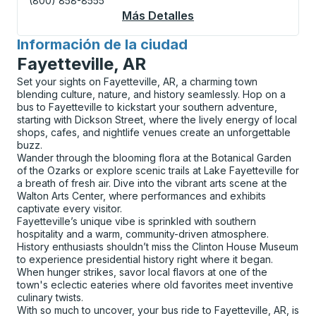
(800) 858-8555
Más Detalles
Acerca De North Batt
Información de la ciudad
para
Fayetteville, AR
Set your sights on Fayetteville, AR, a charming town
blending culture, nature, and history seamlessly. Hop on a
bus to Fayetteville to kickstart your southern adventure,
starting with Dickson Street, where the lively energy of local
shops, cafes, and nightlife venues create an unforgettable
buzz.
Wander through the blooming flora at the Botanical Garden
of the Ozarks or explore scenic trails at Lake Fayetteville for
a breath of fresh air. Dive into the vibrant arts scene at the
Walton Arts Center, where performances and exhibits
captivate every visitor.
Fayetteville’s unique vibe is sprinkled with southern
hospitality and a warm, community-driven atmosphere.
History enthusiasts shouldn’t miss the Clinton House Museum
to experience presidential history right where it began.
When hunger strikes, savor local flavors at one of the
town's eclectic eateries where old favorites meet inventive
culinary twists.
With so much to uncover, your bus ride to Fayetteville, AR, is