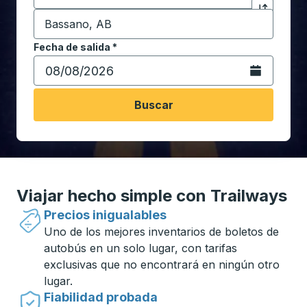
Destino
*
Haga clic p
Comience a escribir la ciudad de destino para abrir 
Fecha de salida
Escriba la fecha en formato de fecha Barra diagonal de 
*
Abra el calenda
Buscar
Viajar hecho simple con Trailways
Precios inigualables
Uno de los mejores inventarios de boletos de
autobús en un solo lugar, con tarifas
exclusivas que no encontrará en ningún otro
lugar.
Fiabilidad probada