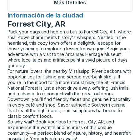
Más Detalles
Acerca De Bassano (E
Información de la ciudad
para
Forrest City, AR
Pack your bags and hop on a bus to Forrest City, AR, where
small-town charm meets history's whispers. Nestled in the
heartland, this cozy town offers a delightful escape for
those yearning to explore a lesser-known gem. Begin your
adventure with a visit to the Arkansas Heritage Museum,
where local tales and artifacts paint a vivid picture of days
gone by.
For nature lovers, the nearby Mississippi River beckons with
opportunities for fishing and serene riverbank strolls. If
you're in the mood for a more robust hike, the St. Francis
National Forest is just a short drive away, offering lush trails
and a chance to reconnect with the great outdoors.
Downtown, you’ll find friendly faces and genuine hospitality
in every café and shop. Savor authentic Southern cuisine
that hits all the right notes, from sumptuous barbecue to
classic comfort foods.
So why wait? Book your bus to Forrest City, AR, and
experience the warmth and richness of this unique
community—a perfect blend of nature, history, and heartfelt
hospitality. Your adventure awaits!