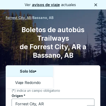
Ver
avisos de viaje
actuales
Cerca
Forrest City, AR
Bassano, AB
Boletos de autobús
Trailways
de Forrest City, AR a
Bassano, AB
Solo Ida
Elija una forma o viaje de ida y vuelta:
Viaje Redondo
(*) indica un campo obligatorio
Origen
*
Comience a escribir la ciudad de origen para abrir l