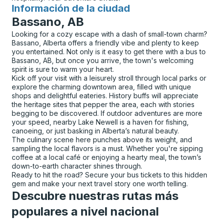
Información de la ciudad
para
Bassano, AB
Looking for a cozy escape with a dash of small-town charm?
Bassano, Alberta offers a friendly vibe and plenty to keep
you entertained. Not only is it easy to get there with a bus to
Bassano, AB, but once you arrive, the town's welcoming
spirit is sure to warm your heart.
Kick off your visit with a leisurely stroll through local parks or
explore the charming downtown area, filled with unique
shops and delightful eateries. History buffs will appreciate
the heritage sites that pepper the area, each with stories
begging to be discovered. If outdoor adventures are more
your speed, nearby Lake Newell is a haven for fishing,
canoeing, or just basking in Alberta’s natural beauty.
The culinary scene here punches above its weight, and
sampling the local flavors is a must. Whether you're sipping
coffee at a local café or enjoying a hearty meal, the town’s
down-to-earth character shines through.
Ready to hit the road? Secure your bus tickets to this hidden
gem and make your next travel story one worth telling.
Descubre nuestras rutas más
populares a nivel nacional