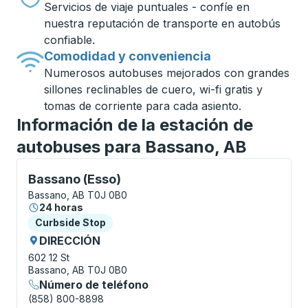
Servicios de viaje puntuales - confíe en
nuestra reputación de transporte en autobús
confiable.
Comodidad y conveniencia
Numerosos autobuses mejorados con grandes
sillones reclinables de cuero, wi-fi gratis y
tomas de corriente para cada asiento.
Información de la estación de
autobuses para Bassano, AB
Curbside Stop, utilice las teclas de flecha o la tecla
Bassano (Esso)
Bassano, AB T0J 0B0
24 horas
Curbside Stop
Curbside Stop
DIRECCIÓN
602 12 St
Bassano, AB T0J 0B0
Número de teléfono
(858) 800-8898