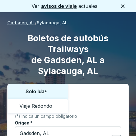
Ver
avisos de viaje
actuales
Cerca
Gadsden, AL
Sylacauga, AL
Boletos de autobús
Trailways
de Gadsden, AL a
Sylacauga, AL
Solo Ida
Elija una forma o viaje de ida y vuelta:
Viaje Redondo
(*) indica un campo obligatorio
Origen
*
Comience a escribir la ciudad de origen para abrir l