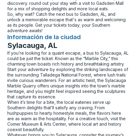
discovery. round out your stay with a visit to Gadsden Mall
for a mix of shopping delights and more local eats.
So, why wait? Catch the next bus to Gadsden, AL, and
unlock a memorable escape that's as warm and welcoming
as its people. Get your tickets today; your Southern
adventure awaits!
Información de la ciudad
para
Sylacauga, AL
If you’re looking for a quaint escape, a bus to Sylacauga, AL
could be just the ticket. Known as the “Marble City,” this
charming town boasts rich history and breathtaking artistry.
Start your adventure by exploring the striking landscapes of
the surrounding Talladega National Forest, where lush trails
invite curious wanderers. For an artistic twist, the Sylacauga
Marble Quarry offers unique insights into the town’s marble
heritage, and you might feel inspired seeing the sculptures
that capture its essence.
When it’s time for a bite, the local eateries serve up
Southern delights that’ll satisfy any craving. From
hushpuppies to hearty homestyle meals, the flavors here
are as warm as the hospitality. For a creative touch, visit the
Comer Museum & Arts Center, where local art and history
coexist beautifully.
Whatever brings you to Sylacauga, consider the journey’s