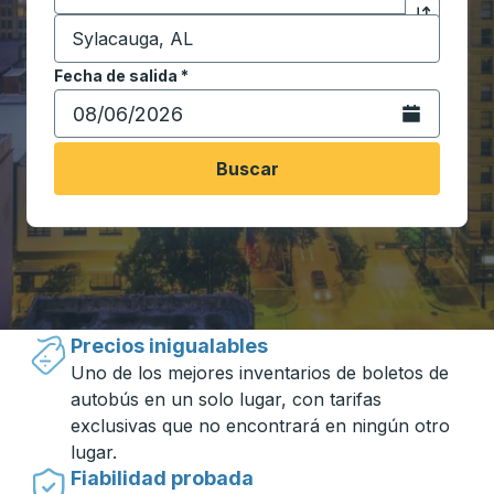
Destino
*
Haga clic p
Comience a escribir la ciudad de destino para abrir 
Fecha de salida
Escriba la fecha en formato de fecha Barra diagonal de 
*
Abra el calenda
Buscar
Viajar hecho simple con Trailways
Precios inigualables
Uno de los mejores inventarios de boletos de
autobús en un solo lugar, con tarifas
exclusivas que no encontrará en ningún otro
lugar.
Fiabilidad probada