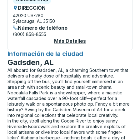
DIRECCIÓN
42020 US-280
Sylacauga, AL 35150
Número de teléfono
(800) 858-8555
Más Detalles
Acerca De Sylacauga
Información de la ciudad
para
Gadsden, AL
All aboard for Gadsden, AL, a charming Southern town that
delivers a hearty dose of hospitality and adventure.
Stepping off the bus, you'll find yourself immersed in an
area rich with scenic beauty and small-town charm.
Noccalula Falls Park is a showstopper, where a majestic
waterfall cascades over a 90-foot cliff—perfect for a
leisurely walk or a spontaneous photo op. Fancy a bit more
history? Swing by the Gadsden Museum of Art for a peek
into regional collections that celebrate local creativity.
In the city, stroll along the Coosa River to enjoy sunny
Riverside Boardwalk and explore the creative exploits of
local artisans or dive into local flavors with some finger-
lickin' Alabama barbeque—nothing beats it after a day of