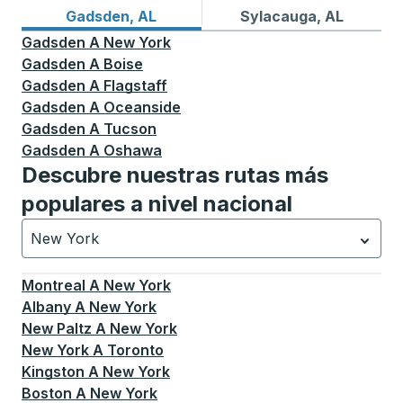
Rutas de autobuses desde Gadsden, AL
Rutas de autobuses a Sylac
Gadsden, AL
Sylacauga, AL
Gadsden
A
New York
Gadsden
A
Boise
Gadsden
A
Flagstaff
Gadsden
A
Oceanside
Gadsden
A
Tucson
Gadsden
A
Oshawa
Descubre nuestras rutas más
populares a nivel nacional
New York
Currently selected: New York.
La selección está activa
Montreal
A
New York
Albany
A
New York
New Paltz
A
New York
New York
A
Toronto
Kingston
A
New York
Boston
A
New York