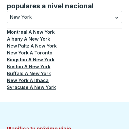
populares a nivel nacional
New York
Currently selected: New York.
La selección está activa
Montreal
A
New York
Albany
A
New York
New Paltz
A
New York
New York
A
Toronto
Kingston
A
New York
Boston
A
New York
Buffalo
A
New York
New York
A
Ithaca
Syracuse
A
New York
Planifica tu próximo viaje