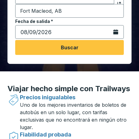
Destino
*
Haga clic p
Comience a escribir la ciudad de destino para abrir 
Fecha de salida
Escriba la fecha en formato de fecha Barra diagonal de 
*
Abra el calenda
Buscar
Viajar hecho simple con Trailways
Precios inigualables
Uno de los mejores inventarios de boletos de
autobús en un solo lugar, con tarifas
exclusivas que no encontrará en ningún otro
lugar.
Fiabilidad probada