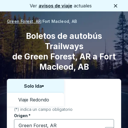
Ver
avisos de viaje
actuales
Cerca
Green Forest, AR
Fort Macleod, AB
Boletos de autobús
Trailways
de Green Forest, AR a Fort
Macleod, AB
Solo Ida
Elija una forma o viaje de ida y vuelta:
Viaje Redondo
(*) indica un campo obligatorio
Origen
*
Comience a escribir la ciudad de origen para abrir l