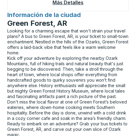
Más Detalles
Acerca De Fort Macle
Información de la ciudad
para
Green Forest, AR
Looking for a charming escape that won't strain your travel
plans? A bus to Green Forest, AR, is your ticket to small-town
enchantment. Nestled in the hills of the Ozarks, Green Forest
offers a laid-back vibe that feels like a warm welcome
home.
Kick off your adventure by exploring the nearby Ozark
Mountains, full of hiking trails and natural beauty that's just
begging to be discovered. Then, take a stroll through the
heart of town, where local shops offer everything from
handcrafted goods to quirky souvenirs you won’t find
anywhere else. History enthusiasts will appreciate the small
but mighty Green Forest History Museum, where local tales
and fascinating artifacts paint a rich picture of the past.
Don't miss the local flavor at one of Green Forest’s beloved
eateries, where down-home cooking meets Southern
hospitality. Before the day is done, unwind with a cold drink
in a cozy corner cafe and soak in the area’s friendly charm.
Ready to embark on an adventure? Grab your bus tickets to
Green Forest, AR, and carve out your own slice of Ozark
magic.