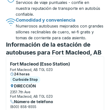
Servicios de viaje puntuales - confíe en
nuestra reputación de transporte en autobús
confiable.
Comodidad y conveniencia
Numerosos autobuses mejorados con grandes
sillones reclinables de cuero, wi-fi gratis y
tomas de corriente para cada asiento.
Información de la estación de
autobuses para Fort Macleod, AB
Curbside Stop, utilice las teclas de flecha o la tecla
Fort Macleod (Esso Station)
Fort Macleod, AB T0L 0Z0
24 horas
Curbside Stop
Curbside Stop
DIRECCIÓN
2351 7th Ave
Fort Macleod, AB T0L 0Z0
Número de teléfono
(800) 858-8555