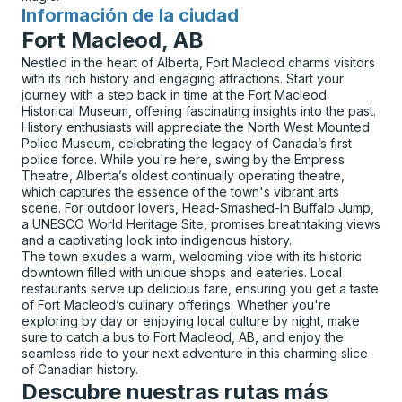
Información de la ciudad
para
Fort Macleod, AB
Nestled in the heart of Alberta, Fort Macleod charms visitors
with its rich history and engaging attractions. Start your
journey with a step back in time at the Fort Macleod
Historical Museum, offering fascinating insights into the past.
History enthusiasts will appreciate the North West Mounted
Police Museum, celebrating the legacy of Canada’s first
police force. While you're here, swing by the Empress
Theatre, Alberta’s oldest continually operating theatre,
which captures the essence of the town's vibrant arts
scene. For outdoor lovers, Head-Smashed-In Buffalo Jump,
a UNESCO World Heritage Site, promises breathtaking views
and a captivating look into indigenous history.
The town exudes a warm, welcoming vibe with its historic
downtown filled with unique shops and eateries. Local
restaurants serve up delicious fare, ensuring you get a taste
of Fort Macleod’s culinary offerings. Whether you're
exploring by day or enjoying local culture by night, make
sure to catch a bus to Fort Macleod, AB, and enjoy the
seamless ride to your next adventure in this charming slice
of Canadian history.
Descubre nuestras rutas más