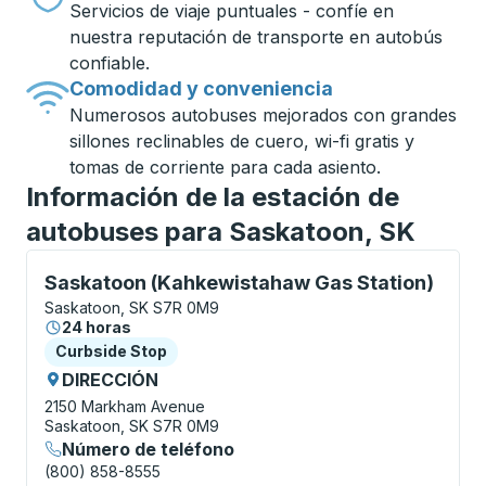
Servicios de viaje puntuales - confíe en
nuestra reputación de transporte en autobús
confiable.
Comodidad y conveniencia
Numerosos autobuses mejorados con grandes
sillones reclinables de cuero, wi-fi gratis y
tomas de corriente para cada asiento.
Información de la estación de
autobuses para Saskatoon, SK
Curbside Stop, utilice las teclas de flecha o la tecla
Saskatoon (Kahkewistahaw Gas Station)
Saskatoon, SK S7R 0M9
24 horas
Curbside Stop
Curbside Stop
DIRECCIÓN
2150 Markham Avenue
Saskatoon, SK S7R 0M9
Número de teléfono
(800) 858-8555