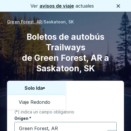
Ver
avisos de viaje
actuales
Cerca
Green Forest, AR
Saskatoon, SK
Boletos de autobús
Trailways
de Green Forest, AR a
Saskatoon, SK
Solo Ida
Elija una forma o viaje de ida y vuelta:
Viaje Redondo
(*) indica un campo obligatorio
Origen
*
Comience a escribir la ciudad de origen para abrir l