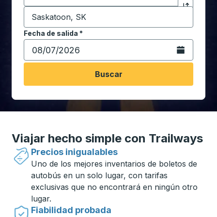
Destino
*
Haga clic p
Comience a escribir la ciudad de destino para abrir 
Fecha de salida
Escriba la fecha en formato de fecha Barra diagonal de 
*
Abra el calenda
Buscar
Viajar hecho simple con Trailways
Precios inigualables
Uno de los mejores inventarios de boletos de
autobús en un solo lugar, con tarifas
exclusivas que no encontrará en ningún otro
lugar.
Fiabilidad probada