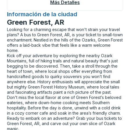
Más Detalles
Acerca De Saskatoon 
Información de la ciudad
para
Green Forest, AR
Looking for a charming escape that won't strain your travel
plans? A bus to Green Forest, AR, is your ticket to small-town
enchantment. Nestled in the hills of the Ozarks, Green Forest
offers a laid-back vibe that feels like a warm welcome
home.
Kick off your adventure by exploring the nearby Ozark
Mountains, full of hiking trails and natural beauty that's just
begging to be discovered. Then, take a stroll through the
heart of town, where local shops offer everything from
handcrafted goods to quirky souvenirs you won’t find
anywhere else. History enthusiasts will appreciate the small
but mighty Green Forest History Museum, where local tales
and fascinating artifacts paint a rich picture of the past.
Don't miss the local flavor at one of Green Forest’s beloved
eateries, where down-home cooking meets Southern
hospitality. Before the day is done, unwind with a cold drink
in a cozy corner cafe and soak in the area’s friendly charm.
Ready to embark on an adventure? Grab your bus tickets to
Green Forest, AR, and carve out your own slice of Ozark
magic.