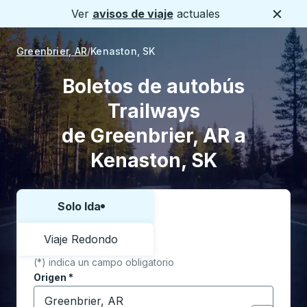
Ver
avisos de viaje
actuales
Cerca
Greenbrier, AR
Kenaston, SK
Boletos de autobús
Trailways
de Greenbrier, AR a
Kenaston, SK
Solo Ida
Elija una forma o viaje de ida y vuelta:
Viaje Redondo
(*) indica un campo obligatorio
Origen
*
Comience a escribir la ciudad de origen para abrir l