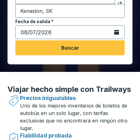
Destino
*
Haga clic p
Comience a escribir la ciudad de destino para abrir 
Fecha de salida
Escriba la fecha en formato de fecha Barra diagonal de 
*
Abra el calenda
Buscar
Viajar hecho simple con Trailways
Precios inigualables
Uno de los mejores inventarios de boletos de
autobús en un solo lugar, con tarifas
exclusivas que no encontrará en ningún otro
lugar.
Fiabilidad probada