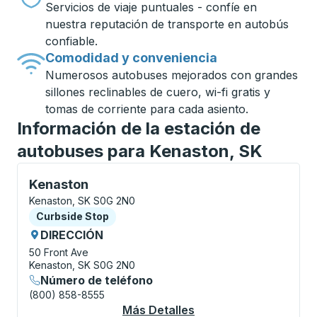
Servicios de viaje puntuales - confíe en
nuestra reputación de transporte en autobús
confiable.
Comodidad y conveniencia
Numerosos autobuses mejorados con grandes
sillones reclinables de cuero, wi-fi gratis y
tomas de corriente para cada asiento.
Información de la estación de
autobuses para Kenaston, SK
Curbside Stop, utilice las teclas de flecha o la tecla
Kenaston
Kenaston, SK S0G 2N0
Curbside Stop
Curbside Stop
DIRECCIÓN
50 Front Ave
Kenaston, SK S0G 2N0
Número de teléfono
(800) 858-8555
Más Detalles
Acerca De Kenaston 