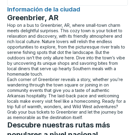
Información de la ciudad
para
Greenbrier, AR
Hop on a bus to Greenbrier, AR, where small-town charm
meets delightful surprises. This cozy town is your ticket to
relaxation and discovery, with its friendly atmosphere and
rich local culture. Nature lovers will relish the endless
opportunities to explore, from the picturesque river trails to
serene fishing spots that dot the landscape. But the
outdoors isn’t the only allure here. Dive into the town’s vibe
by uncovering its unique shops and savoring bites from
local diners that serve up hearty Southern meals with a
homemade touch.
Each corner of Greenbrier reveals a story, whether you’re
wandering through the town square or joining in on
community events that give you a taste of authentic
Arkansas hospitality. The laid-back pace and welcoming
locals make every visit feel like a homecoming. Ready for a
trip full of warmth, wonders, and Wild West adventures?
Grab your bus tickets to Greenbrier and let the journey be
as memorable as the destination itself.
Descubre nuestras rutas más
populares a nivel nacional