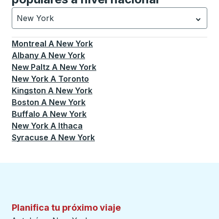
New York
Currently selected: New York.
La selección está activa
Montreal
A
New York
Albany
A
New York
New Paltz
A
New York
New York
A
Toronto
Kingston
A
New York
Boston
A
New York
Buffalo
A
New York
New York
A
Ithaca
Syracuse
A
New York
Planifica tu próximo viaje