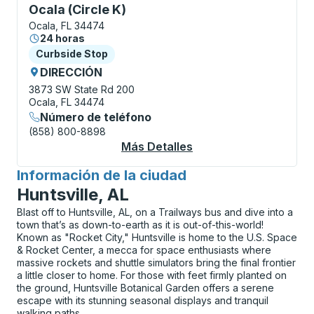
Curbside Stop, utilice las teclas de flecha o la tecla
Ocala (Circle K)
Ocala, FL 34474
24 horas
Curbside Stop
Curbside Stop
DIRECCIÓN
3873 SW State Rd 200
Ocala, FL 34474
Número de teléfono
(858) 800-8898
Más Detalles
Acerca De Ocala (Cir
Información de la ciudad
para
Huntsville, AL
Blast off to Huntsville, AL, on a Trailways bus and dive into a
town that’s as down-to-earth as it is out-of-this-world!
Known as "Rocket City," Huntsville is home to the U.S. Space
& Rocket Center, a mecca for space enthusiasts where
massive rockets and shuttle simulators bring the final frontier
a little closer to home. For those with feet firmly planted on
the ground, Huntsville Botanical Garden offers a serene
escape with its stunning seasonal displays and tranquil
walking paths.