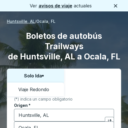
Ver
avisos de viaje
actuales
Cerca
Huntsville, AL
Ocala, FL
Boletos de autobús
Trailways
de Huntsville, AL a Ocala, FL
Solo Ida
Elija una forma o viaje de ida y vuelta:
Viaje Redondo
(*) indica un campo obligatorio
Origen
*
Comience a escribir la ciudad de origen para abrir l
Destino
*
Haga clic p