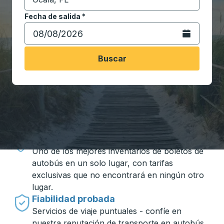
Comience a escribir la ciudad de destino para abrir 
Fecha de salida
Escriba la fecha en formato de fecha Barra diagonal de 
*
Abra el calenda
Buscar
Viajar hecho simple con Trailways
Precios inigualables
Uno de los mejores inventarios de boletos de
autobús en un solo lugar, con tarifas
exclusivas que no encontrará en ningún otro
lugar.
Fiabilidad probada
Servicios de viaje puntuales - confíe en
nuestra reputación de transporte en autobús