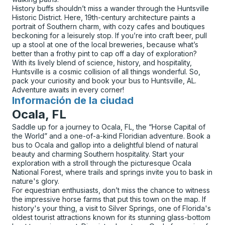
History buffs shouldn’t miss a wander through the Huntsville
Historic District. Here, 19th-century architecture paints a
portrait of Southern charm, with cozy cafes and boutiques
beckoning for a leisurely stop. If you’re into craft beer, pull
up a stool at one of the local breweries, because what’s
better than a frothy pint to cap off a day of exploration?
With its lively blend of science, history, and hospitality,
Huntsville is a cosmic collision of all things wonderful. So,
pack your curiosity and book your bus to Huntsville, AL.
Adventure awaits in every corner!
Información de la ciudad
para
Ocala, FL
Saddle up for a journey to Ocala, FL, the “Horse Capital of
the World” and a one-of-a-kind Floridian adventure. Book a
bus to Ocala and gallop into a delightful blend of natural
beauty and charming Southern hospitality. Start your
exploration with a stroll through the picturesque Ocala
National Forest, where trails and springs invite you to bask in
nature's glory.
For equestrian enthusiasts, don’t miss the chance to witness
the impressive horse farms that put this town on the map. If
history's your thing, a visit to Silver Springs, one of Florida's
oldest tourist attractions known for its stunning glass-bottom