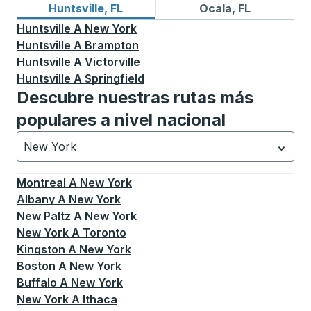
Rutas de autobuses desde Huntsville, FL
Rutas de autobuses a Ocala
Huntsville, FL
Ocala, FL
Huntsville
A
New York
Huntsville
A
Brampton
Huntsville
A
Victorville
Huntsville
A
Springfield
Descubre nuestras rutas más
populares a nivel nacional
New York
Currently selected: New York.
La selección está activa
Montreal
A
New York
Albany
A
New York
New Paltz
A
New York
New York
A
Toronto
Kingston
A
New York
Boston
A
New York
Buffalo
A
New York
New York
A
Ithaca