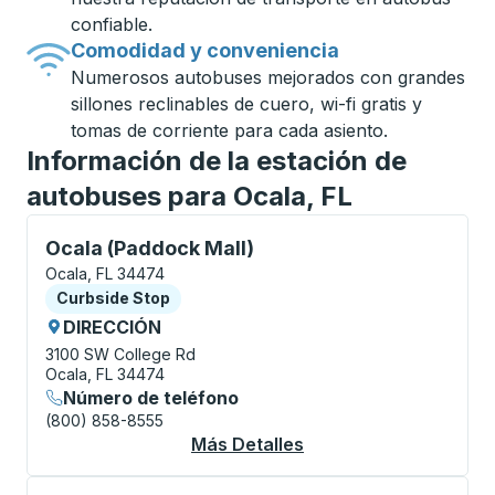
confiable.
Comodidad y conveniencia
Numerosos autobuses mejorados con grandes
sillones reclinables de cuero, wi-fi gratis y
tomas de corriente para cada asiento.
Información de la estación de
autobuses para Ocala, FL
Curbside Stop, utilice las teclas de flecha o la tecla
Ocala (Paddock Mall)
Ocala, FL 34474
Curbside Stop
Curbside Stop
DIRECCIÓN
3100 SW College Rd
Ocala, FL 34474
Número de teléfono
(800) 858-8555
Más Detalles
Acerca De Ocala (Pad