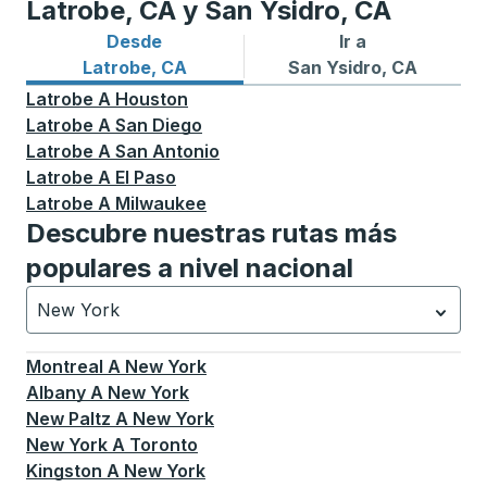
Latrobe, CA y San Ysidro, CA
Desde
Ir a
Rutas de autobuses desde Latrobe, CA
Rutas de autobuses a San Y
Latrobe, CA
San Ysidro, CA
Latrobe
A
Houston
Latrobe
A
San Diego
Latrobe
A
San Antonio
Latrobe
A
El Paso
Latrobe
A
Milwaukee
Descubre nuestras rutas más
populares a nivel nacional
New York
Currently selected: New York.
La selección está activa
Montreal
A
New York
Albany
A
New York
New Paltz
A
New York
New York
A
Toronto
Kingston
A
New York