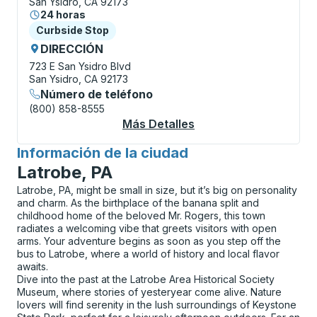
San Ysidro, CA 92173
24 horas
Curbside Stop
Curbside Stop
DIRECCIÓN
723 E San Ysidro Blvd
San Ysidro, CA 92173
Número de teléfono
(800) 858-8555
Más Detalles
Acerca De San Ysidro
Información de la ciudad
para
Latrobe, PA
Latrobe, PA, might be small in size, but it’s big on personality
and charm. As the birthplace of the banana split and
childhood home of the beloved Mr. Rogers, this town
radiates a welcoming vibe that greets visitors with open
arms. Your adventure begins as soon as you step off the
bus to Latrobe, where a world of history and local flavor
awaits.
Dive into the past at the Latrobe Area Historical Society
Museum, where stories of yesteryear come alive. Nature
lovers will find serenity in the lush surroundings of Keystone