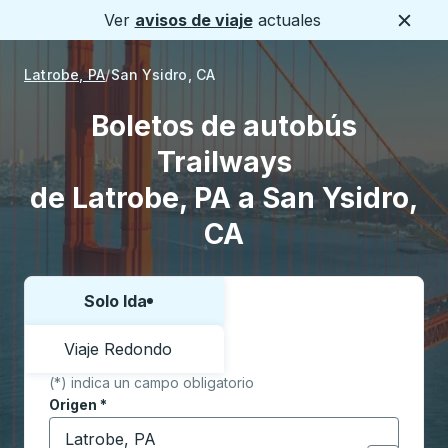
Ver
avisos de viaje
actuales
Cerca
Latrobe, PA
San Ysidro, CA
Boletos de autobús
Trailways
de Latrobe, PA a San Ysidro,
CA
Solo Ida
Elija una forma o viaje de ida y vuelta:
Viaje Redondo
(*) indica un campo obligatorio
Origen
*
Comience a escribir la ciudad de origen para abrir l