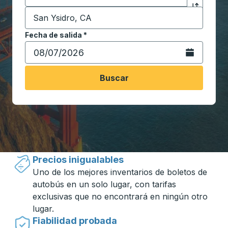
Destino
*
Haga clic p
Comience a escribir la ciudad de destino para abrir 
Fecha de salida
Escriba la fecha en formato de fecha Barra diagonal de 
*
Abra el calenda
Buscar
Viajar hecho simple con Trailways
Precios inigualables
Uno de los mejores inventarios de boletos de
autobús en un solo lugar, con tarifas
exclusivas que no encontrará en ningún otro
lugar.
Fiabilidad probada