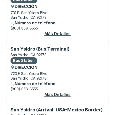
DIRECCIÓN
731 E. San Ysidro Blvd.
San Ysidro, CA 92173
Número de teléfono
(800) 858-8555
Más Detalles
Acerca De San Ysidro
Bus Station, utilice las teclas de flecha o la tecla t
San Ysidro (Bus Terminal)
San Ysidro, CA 92173
Bus Station
Bus Station
DIRECCIÓN
723 E San Ysidro Blvd
San Ysidro, CA 92173
Número de teléfono
(800) 858-8555
Más Detalles
Acerca De San Ysidro 
Curbside Stop, utilice las teclas de flecha o la tecla
San Ysidro (Arrival: USA-Mexico Border)