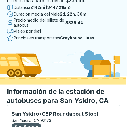
boletos más baratos desde $339.44.
Distancia
2142mi (3447.21km)
Duración media del viaje
2 días 22 horas 30 minutos
2d, 22h, 30m
Precio medio del billete de
$339.44
autobús
Viajes por día
1
Principales transportistas
Greyhound Lines
Información de la estación de
autobuses para San Ysidro, CA
Bus Station, utilice las teclas de flecha o la tecla t
San Ysidro (CBP Roundabout Stop)
San Ysidro, CA 92173
Bus Station
Bus Station