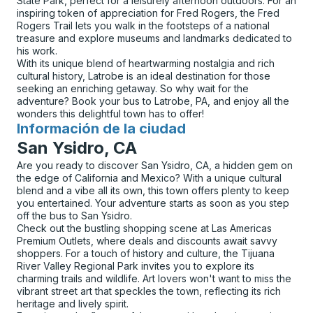
State Park, perfect for a leisurely afternoon outdoors. For an
inspiring token of appreciation for Fred Rogers, the Fred
Rogers Trail lets you walk in the footsteps of a national
treasure and explore museums and landmarks dedicated to
his work.
With its unique blend of heartwarming nostalgia and rich
cultural history, Latrobe is an ideal destination for those
seeking an enriching getaway. So why wait for the
adventure? Book your bus to Latrobe, PA, and enjoy all the
wonders this delightful town has to offer!
Información de la ciudad
para
San Ysidro, CA
Are you ready to discover San Ysidro, CA, a hidden gem on
the edge of California and Mexico? With a unique cultural
blend and a vibe all its own, this town offers plenty to keep
you entertained. Your adventure starts as soon as you step
off the bus to San Ysidro.
Check out the bustling shopping scene at Las Americas
Premium Outlets, where deals and discounts await savvy
shoppers. For a touch of history and culture, the Tijuana
River Valley Regional Park invites you to explore its
charming trails and wildlife. Art lovers won't want to miss the
vibrant street art that speckles the town, reflecting its rich
heritage and lively spirit.