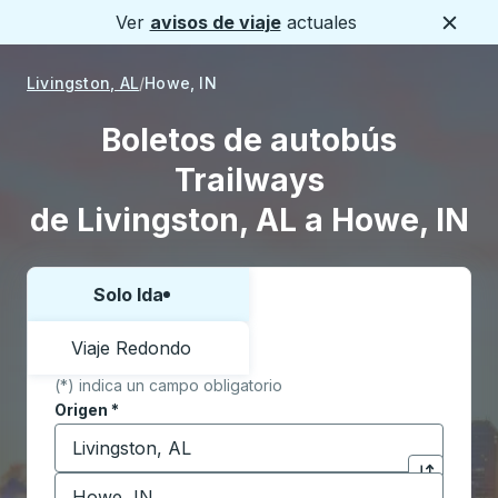
Ver
avisos de viaje
actuales
Cerca
Livingston, AL
Howe, IN
Boletos de autobús
Trailways
de Livingston, AL a Howe, IN
Solo Ida
Elija una forma o viaje de ida y vuelta:
Viaje Redondo
(*) indica un campo obligatorio
Origen
*
Comience a escribir la ciudad de origen para abrir l
Destino
*
Haga clic p