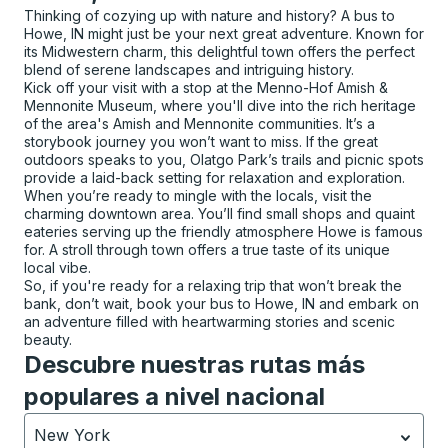
Thinking of cozying up with nature and history? A bus to
Howe, IN might just be your next great adventure. Known for
its Midwestern charm, this delightful town offers the perfect
blend of serene landscapes and intriguing history.
Kick off your visit with a stop at the Menno-Hof Amish &
Mennonite Museum, where you'll dive into the rich heritage
of the area's Amish and Mennonite communities. It’s a
storybook journey you won’t want to miss. If the great
outdoors speaks to you, Olatgo Park’s trails and picnic spots
provide a laid-back setting for relaxation and exploration.
When you’re ready to mingle with the locals, visit the
charming downtown area. You’ll find small shops and quaint
eateries serving up the friendly atmosphere Howe is famous
for. A stroll through town offers a true taste of its unique
local vibe.
So, if you're ready for a relaxing trip that won’t break the
bank, don’t wait, book your bus to Howe, IN and embark on
an adventure filled with heartwarming stories and scenic
beauty.
Descubre nuestras rutas más
populares a nivel nacional
New York