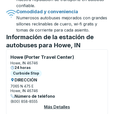
confiable.
Comodidad y conveniencia
Numerosos autobuses mejorados con grandes
sillones reclinables de cuero, wi-fi gratis y
tomas de corriente para cada asiento.
Información de la estación de
autobuses para Howe, IN
Curbside Stop, utilice las teclas de flecha o la tecla
Howe (Porter Travel Center)
Howe, IN 46746
24 horas
Curbside Stop
Curbside Stop
DIRECCIÓN
7065 N 475 E
Howe, IN 46746
Número de teléfono
(800) 858-8555
Más Detalles
Acerca De Howe (Port