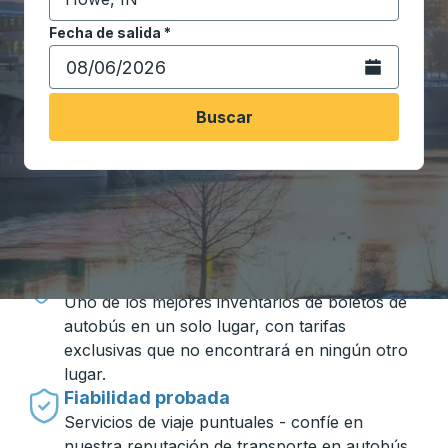
Comience a escribir la ciudad de destino para abrir 
Fecha de salida
Escriba la fecha en formato de fecha Barra diagonal de 
*
Abra el calenda
Buscar
Viajar hecho simple con Trailways
Precios inigualables
Uno de los mejores inventarios de boletos de
autobús en un solo lugar, con tarifas
exclusivas que no encontrará en ningún otro
lugar.
Fiabilidad probada
Servicios de viaje puntuales - confíe en
nuestra reputación de transporte en autobús