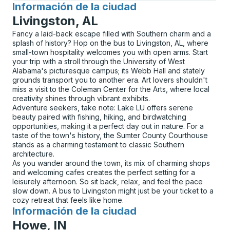
Información de la ciudad
para
Livingston, AL
Fancy a laid-back escape filled with Southern charm and a
splash of history? Hop on the bus to Livingston, AL, where
small-town hospitality welcomes you with open arms. Start
your trip with a stroll through the University of West
Alabama's picturesque campus; its Webb Hall and stately
grounds transport you to another era. Art lovers shouldn't
miss a visit to the Coleman Center for the Arts, where local
creativity shines through vibrant exhibits.
Adventure seekers, take note: Lake LU offers serene
beauty paired with fishing, hiking, and birdwatching
opportunities, making it a perfect day out in nature. For a
taste of the town's history, the Sumter County Courthouse
stands as a charming testament to classic Southern
architecture.
As you wander around the town, its mix of charming shops
and welcoming cafes creates the perfect setting for a
leisurely afternoon. So sit back, relax, and feel the pace
slow down. A bus to Livingston might just be your ticket to a
cozy retreat that feels like home.
Información de la ciudad
para
Howe, IN