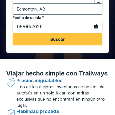
Destino
*
Haga clic p
Comience a escribir la ciudad de destino para abrir 
Fecha de salida
Escriba la fecha en formato de fecha Barra diagonal de 
*
Abra el calenda
Buscar
Viajar hecho simple con Trailways
Precios inigualables
Uno de los mejores inventarios de boletos de
autobús en un solo lugar, con tarifas
exclusivas que no encontrará en ningún otro
lugar.
Fiabilidad probada