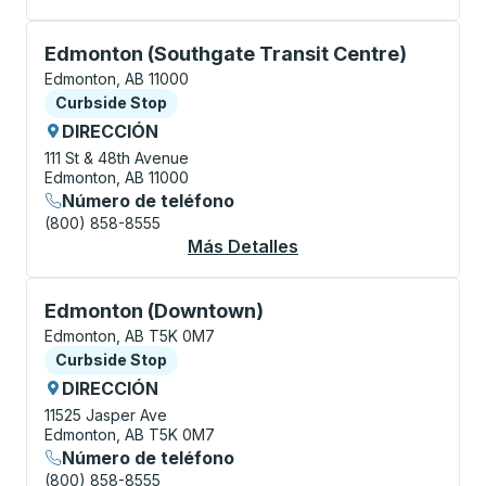
Curbside Stop, utilice las teclas de flecha o la tecla
Edmonton (Southgate Transit Centre)
Edmonton, AB 11000
Curbside Stop
Curbside Stop
DIRECCIÓN
111 St & 48th Avenue
Edmonton, AB 11000
Número de teléfono
(800) 858-8555
Más Detalles
Acerca De Edmonton (
Curbside Stop, utilice las teclas de flecha o la tecla
Edmonton (Downtown)
Edmonton, AB T5K 0M7
Curbside Stop
Curbside Stop
DIRECCIÓN
11525 Jasper Ave
Edmonton, AB T5K 0M7
Número de teléfono
(800) 858-8555