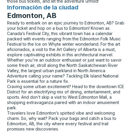
those bus tickets, and let the adventure unfold!
Información de la ciudad
para
Edmonton, AB
Ready to embark on an epic journey to Edmonton, AB? Grab
your ticket and hop on a bus to Edmonton! Known as
Canada’s Festival City, this vibrant town has a calendar
packed with events ranging from the Edmonton Folk Music
Festival to the Ice on Whyte winter wonderland. For the art
aficionados, a visit to the Art Gallery of Alberta is a must,
explore captivating exhibits in this architectural marvel.
Whether you're an outdoor enthusiast or just want to savor
some fresh air, stroll along the North Saskatchewan River
Valley, the largest urban parkland in North America.
Adventure calling your name? Tackling Elk Island National
Park is essential for a nature fix.
Craving some urban excitement? Head to the downtown ICE
District for an electrifying mix of dining, entertainment, and
sports. And don't skip a visit to West Edmonton Mall, a
shopping extravaganza paired with an indoor amusement
park.
Travelers love Edmonton’s spirited vibe and welcoming
charm. So, why wait? Pack your bags and catch a bus to
Edmonton, AB, the city where every festival and trail
promises new discoveries.