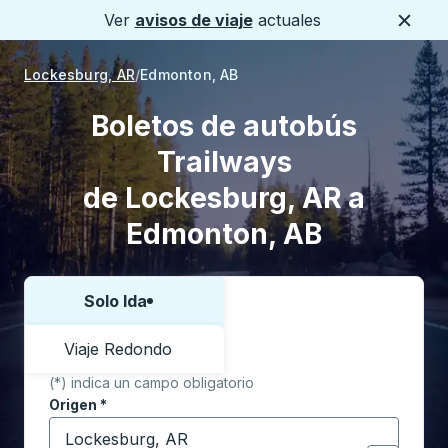
Ver
avisos de viaje
actuales
Cerca
Lockesburg, AR
Edmonton, AB
Boletos de autobús
Trailways
de Lockesburg, AR a
Edmonton, AB
Solo Ida
Elija una forma o viaje de ida y vuelta:
Viaje Redondo
(*) indica un campo obligatorio
Origen
*
Comience a escribir la ciudad de origen para abrir l