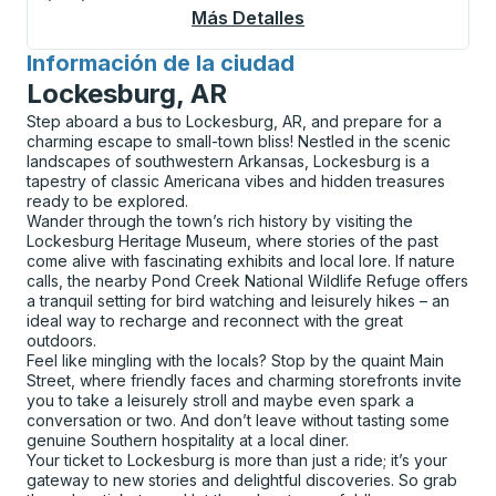
Más Detalles
Acerca De Edmonton 
Información de la ciudad
para
Lockesburg, AR
Step aboard a bus to Lockesburg, AR, and prepare for a
charming escape to small-town bliss! Nestled in the scenic
landscapes of southwestern Arkansas, Lockesburg is a
tapestry of classic Americana vibes and hidden treasures
ready to be explored.
Wander through the town’s rich history by visiting the
Lockesburg Heritage Museum, where stories of the past
come alive with fascinating exhibits and local lore. If nature
calls, the nearby Pond Creek National Wildlife Refuge offers
a tranquil setting for bird watching and leisurely hikes – an
ideal way to recharge and reconnect with the great
outdoors.
Feel like mingling with the locals? Stop by the quaint Main
Street, where friendly faces and charming storefronts invite
you to take a leisurely stroll and maybe even spark a
conversation or two. And don’t leave without tasting some
genuine Southern hospitality at a local diner.
Your ticket to Lockesburg is more than just a ride; it’s your
gateway to new stories and delightful discoveries. So grab