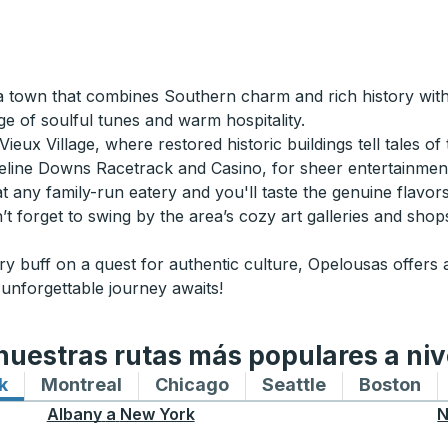
, a town that combines Southern charm and rich history wit
e of soulful tunes and warm hospitality.
ieux Village, where restored historic buildings tell tales o
eline Downs Racetrack and Casino, for sheer entertainment
at any family-run eatery and you'll taste the genuine flav
’t forget to swing by the area’s cozy art galleries and sho
ry buff on a quest for authentic culture, Opelousas offers 
unforgettable journey awaits!
uestras rutas más populares a niv
k
Rutas de autobuses hacia y desde New York
Montreal
Rutas de autobuses hacia y desde M
Chicago
Rutas de autobuses haci
Seattle
Rutas de auto
Boston
Ru
Albany
a
New York
N