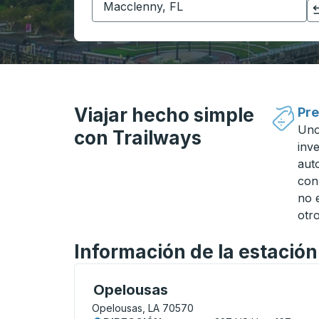
Haga clic para cambiar sus selecciones de origen y destino
Viajar hecho simple
Pre
Uno
con Trailways
inv
aut
con
no 
otro
Información de la estació
Curbside Stop, utilice las teclas de flech
Opelousas
Opelousas, LA 70570