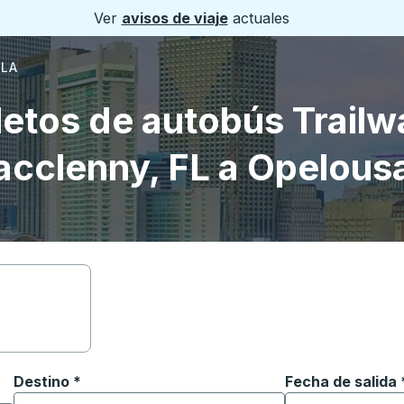
Ver
avisos de viaje
actuales
 LA
letos de autobús Trailw
cclenny, FL a Opelous
Destino
*
Fecha de salida
Escriba la fecha
ara abrir las opciones de ubicación y luego use las teclas 
Comience a escribir la ciudad de destino para abrir las 