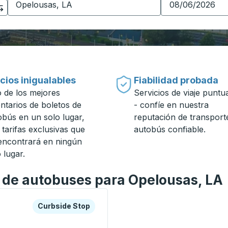
cios inigualables
Fiabilidad probada
 de los mejores
Servicios de viaje puntu
entarios de boletos de
- confíe en nuestra
obús en un solo lugar,
reputación de transport
 tarifas exclusivas que
autobús confiable.
encontrará en ningún
 lugar.
n de autobuses para Opelousas, LA
a o la tecla tabulador para explorar más sobre esta estació
Curbside Stop
Curbside Stop