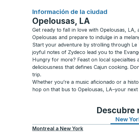
para
Información de la ciudad
Opelousas, LA
Get ready to fall in love with Opelousas, LA
Opelousas and prepare to indulge in a melang
Start your adventure by strolling through Le V
joyful notes of Zydeco lead you to the Evang
Hungry for more? Feast on local specialties 
deliciousness that defines Cajun cooking. Don
trip.
Whether you’re a music aficionado or a histo
hop on that bus to Opelousas, LA–your next 
Descubre n
New Yor
Montreal
a
New York