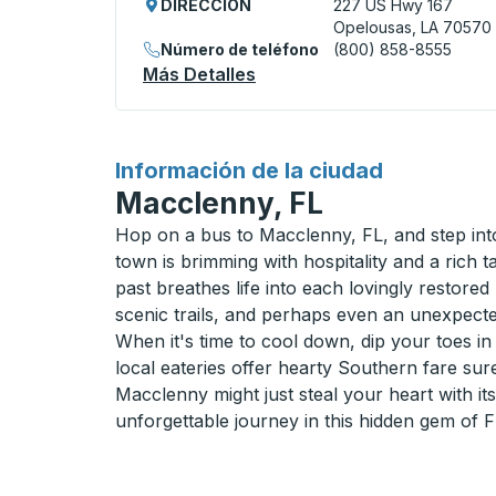
DIRECCIÓN
227 US Hwy 167
Opelousas, LA 70570
Número de teléfono
(800) 858-8555
Más Detalles
Acerca De Opelousas Curb
para
Información de la ciudad
Macclenny, FL
Hop on a bus to Macclenny, FL, and step into 
town is brimming with hospitality and a rich 
past breathes life into each lovingly restored
scenic trails, and perhaps even an unexpected
When it's time to cool down, dip your toes in 
local eateries offer hearty Southern fare su
Macclenny might just steal your heart with it
unforgettable journey in this hidden gem of F