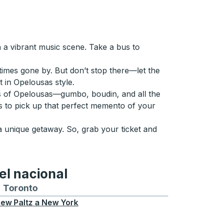
h a vibrant music scene. Take a bus to
f times gone by. But don’t stop there—let the
 in Opelousas style.
ors of Opelousas—gumbo, boudin, and all the
ps to pick up that perfect memento of your
a unique getaway. So, grab your ticket and
el nacional
ontreal
a y desde Chicago
buses hacia y desde Seattle
tas de autobuses hacia y desde Boston
Toronto
Rutas de autobuses hacia y desde Toront
ew Paltz
a
New York