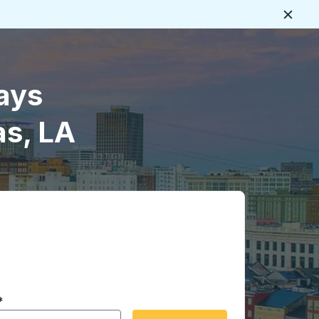
Cerca
ays
as, LA
 en formato de fecha Barra diagonal de mes de 2 dígitos 
*
de flecha para navegar hasta la ciudad de origen que desee,
opciones de ubicación y luego use las teclas de flecha para