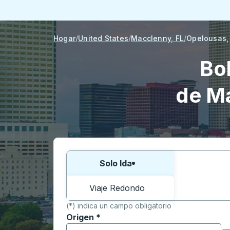
Hogar
United States
Macclenny, FL
Opelousas,
Bo
de Ma
Elija una forma o viaje de ida y vuelta:
Solo Ida
Viaje Redondo
(*) indica un campo obligatorio
Origen
*
Comience a escribir la ciudad de origen p