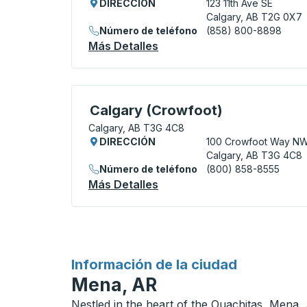
DIRECCIÓN
123 11th Ave SE
Calgary, AB T2G 0X7
Número de teléfono
(858) 800-8898
Más Detalles
Acerca De Calgary (Downt
Curbside Stop, utilice las teclas de flech
Calgary (Crowfoot)
Calgary, AB T3G 4C8
DIRECCIÓN
100 Crowfoot Way N
Calgary, AB T3G 4C8
Número de teléfono
(800) 858-8555
Más Detalles
Acerca De Calgary (Crowfo
para
Información de la ciudad
Mena, AR
Nestled in the heart of the Ouachitas, Mena, 