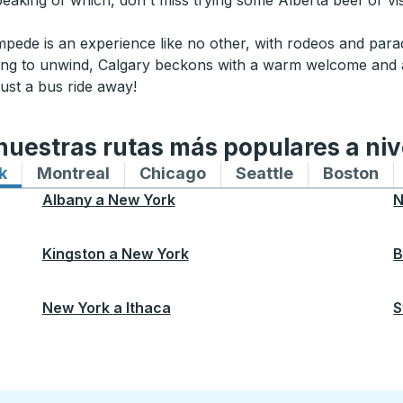
Speaking of which, don't miss trying some Alberta beef or vi
ampede is an experience like no other, with rodeos and parad
oking to unwind, Calgary beckons with a warm welcome and
ust a bus ride away!
uestras rutas más populares a niv
k
Rutas de autobuses hacia y desde New York
Montreal
Rutas de autobuses hacia y desde M
Chicago
Rutas de autobuses haci
Seattle
Rutas de auto
Boston
Ru
Albany
a
New York
N
Kingston
a
New York
B
New York
a
Ithaca
S