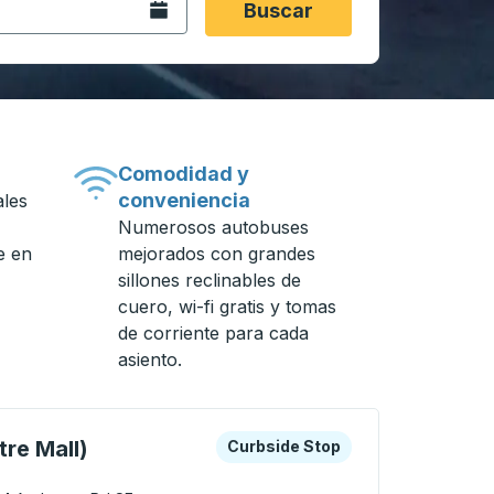
Abra el calendario.
Buscar
Comodidad y
conveniencia
ales
Numerosos autobuses
e en
mejorados con grandes
sillones reclinables de
cuero, wi-fi gratis y tomas
de corriente para cada
asiento.
n de autobuses.
as teclas de flecha o la tecla tabulador para explorar más s
Curbside Stop
re Mall)
Curbside Stop