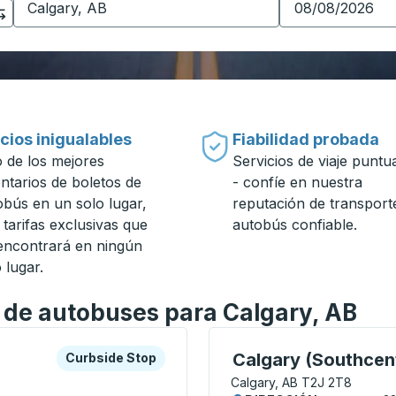
cios inigualables
Fiabilidad probada
 de los mejores
Servicios de viaje puntu
entarios de boletos de
- confíe en nuestra
obús en un solo lugar,
reputación de transport
 tarifas exclusivas que
autobús confiable.
encontrará en ningún
 lugar.
n de autobuses para Calgary, AB
a o la tecla tabulador para explorar más sobre esta estació
Curbside Stop
Curbside Stop, utilice l
Calgary (Southcent
Curbside Stop
Calgary, AB T2J 2T8