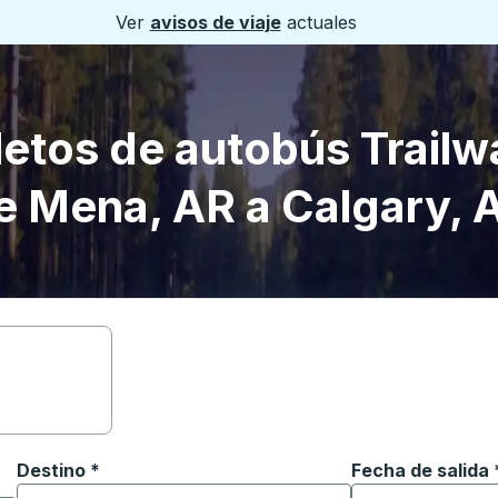
Ver
avisos de viaje
actuales
letos de autobús Trailw
e Mena, AR a Calgary, 
Destino
*
Fecha de salida
Escriba la fecha
ara abrir las opciones de ubicación y luego use las teclas 
Comience a escribir la ciudad de destino para abrir las 