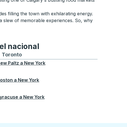
siting one of Calgary's bustling food markets
es filling the town with exhilarating energy.
 a slew of memorable experiences. So, why
el nacional
ontreal
a y desde Chicago
buses hacia y desde Seattle
tas de autobuses hacia y desde Boston
Toronto
Rutas de autobuses hacia y desde Toront
ew Paltz
a
New York
oston
a
New York
yracuse
a
New York