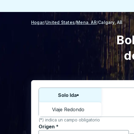
Hogar
United States
Mena, AR
Calgary, AB
Bo
d
Elija una forma o viaje de ida y vuelta:
Solo Ida
Viaje Redondo
(*) indica un campo obligatorio
Origen
*
Comience a escribir la ciudad de origen p