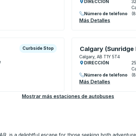
DIRECCIÓN
3
Ca
Número de teléfono
(
own) Curbside Stop
Más Detalles
Acerca De 
a o la tecla tabulador para explorar más sobre esta estació
Curbside Stop
Curbside Stop, utilice l
Calgary (Sunridge 
Curbside Stop
Calgary, AB T1Y 5T4
W
DIRECCIÓN
25
Ca
Número de teléfono
(
ot) Curbside Stop
Más Detalles
Acerca De 
Mostrar más estaciones de autobuses
AR, is a delightful escape for those seeking both adventure