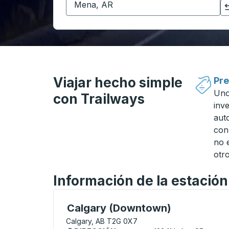
Haga clic para cambiar sus selecciones de origen y destino
Viajar hecho simple
Pre
Uno
con Trailways
inv
aut
con
no 
otro
Información de la estació
Curbside Stop, utilice las teclas de flech
Calgary (Downtown)
Calgary, AB T2G 0X7