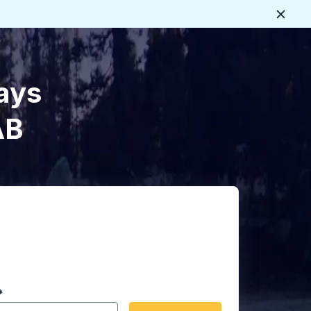
Cerca
ays
AB
 en formato de fecha Barra diagonal de mes de 2 dígitos 
*
de flecha para navegar hasta la ciudad de origen que desee,
opciones de ubicación y luego use las teclas de flecha para