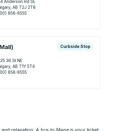
24 Anderson Rd SE
lgary, AB T2J 2T8
800) 858-8555
Calgary (Southcentre Mall) Curbside Stop
n de autobuses.
as teclas de flecha o la tecla tabulador para explorar más s
Curbside Stop
Mall)
Curbside Stop
25 36 St NE
lgary, AB T1Y 5T4
800) 858-8555
Calgary (Sunridge Mall) Curbside Stop
 and relaxation. A bus to Mena is your ticket