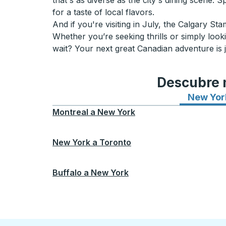
that's as diverse as the city's dining scene. 
for a taste of local flavors.
And if you're visiting in July, the Calgary St
Whether you’re seeking thrills or simply lo
wait? Your next great Canadian adventure is j
Descubre n
New Yor
Montreal
a
New York
New York
a
Toronto
Buffalo
a
New York