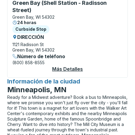
Curbside Stop, utilice las teclas de flecha o la tecla
Green Bay (Shell Station - Radisson
Street)
Green Bay, WI 54302
24 horas
Curbside Stop
Curbside Stop
DIRECCIÓN
1121 Radisson St
Green Bay, WI 54302
Número de teléfono
(800) 858-8555
Más Detalles
Acerca De Green Bay (
Información de la ciudad
para
Minneapolis, MN
Ready for a Midwest adventure? Book a bus to Minneapolis,
where we promise you won't just fly over the city - you'll fall
for it! This town is a magnet for art lovers with the Walker Art
Center's contemporary exhibits and the nearby Minneapolis
Sculpture Garden, home of the famous Spoonbridge and
Cherry. Want to dive into history? The Mill City Museum is a
wheat-fueled journey through the town's industrial past.