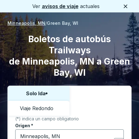
Ver
avisos de viaje
actuales
Cerca
Minneapolis, MN
Green Bay, WI
Boletos de autobús
Trailways
de Minneapolis, MN a Green
Bay, WI
Solo Ida
Elija una forma o viaje de ida y vuelta:
Viaje Redondo
(*) indica un campo obligatorio
Origen
*
Comience a escribir la ciudad de origen para abrir l