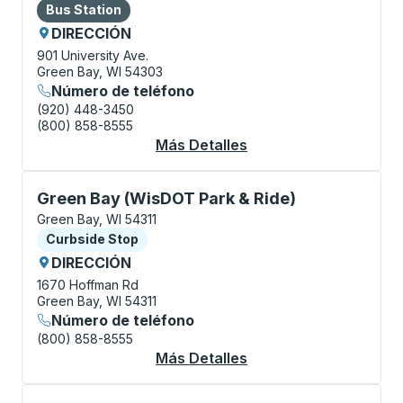
Bus Station
Bus Station
DIRECCIÓN
901 University Ave.
Green Bay, WI 54303
Número de teléfono
(920) 448-3450
(800) 858-8555
Más Detalles
Acerca De Green Bay 
Curbside Stop, utilice las teclas de flecha o la tecla
Green Bay (WisDOT Park & Ride)
Green Bay, WI 54311
Curbside Stop
Curbside Stop
DIRECCIÓN
1670 Hoffman Rd
Green Bay, WI 54311
Número de teléfono
(800) 858-8555
Más Detalles
Acerca De Green Bay 