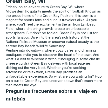
Green Bay, WI
Embark on an adventure to Green Bay, WI, where
Midwestern hospitality meets the spirit of football! Known as
the proud home of the Green Bay Packers, this town is a
magnet for sports fans and curious travelers alike. As you
arrive, you'll feel the excitement in the air from Lambeau
Field, where cheering crowds create an unbeatable
atmosphere. But don’t be fooled, Green Bay is not just for
sports fanatics. Dive into the area’s rich history at the
National Railroad Museum or uncover natural beauty at the
serene Bay Beach Wildlife Sanctuary.
Venture into downtown, where cozy cafes and charming
boutiques invite you to discover the heart of the town. And
what's a visit to Wisconsin without indulging in some classic
cheese curds? Green Bay delivers with local eateries
dishing out the very best. Whether you're seeking
adventure or relaxation, Green Bay promises an
unforgettable experience. So what are you waiting for? Hop
on a bus to Green Bay and uncover a town that’s much more
than meets the eye.
Preguntas frecuentes sobre el viaje en
autobús