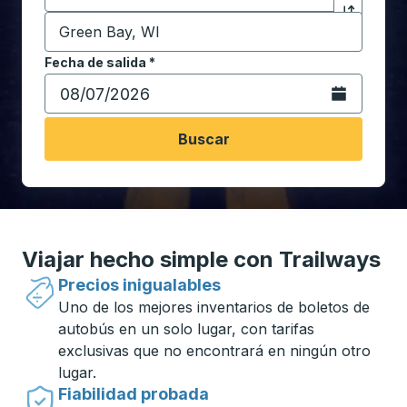
Destino
*
Haga clic p
Comience a escribir la ciudad de destino para abrir 
Fecha de salida
Escriba la fecha en formato de fecha Barra diagonal de 
*
Abra el calenda
Buscar
Viajar hecho simple con Trailways
Precios inigualables
Uno de los mejores inventarios de boletos de
autobús en un solo lugar, con tarifas
exclusivas que no encontrará en ningún otro
lugar.
Fiabilidad probada