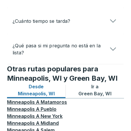
¿Cuánto tiempo se tarda?
¿Qué pasa si mi pregunta no está en la
lista?
Otras rutas populares para
Minneapolis, WI y Green Bay, WI
Desde
Ir a
Rutas de autobuses desde Minneapolis, WI
Rutas de autobuses a Green
Minneapolis, WI
Green Bay, WI
Minneapolis
A
Matamoros
Minneapolis
A
Pueblo
Minneapolis
A
New York
Minneapolis
A
Midland
Minneapolis
A
Salem