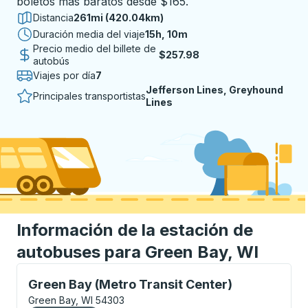
boletos más baratos desde $165.
Distancia
261mi (420.04km)
Duración media del viaje
15 horas 10 minutos
15h, 10m
Precio medio del billete de
$257.98
autobús
Viajes por día
7
Jefferson Lines, Greyhound
Principales transportistas
Lines
Información de la estación de
autobuses para Green Bay, WI
Bus Station, utilice las teclas de flecha o la tecla t
Green Bay (Metro Transit Center)
Green Bay, WI 54303