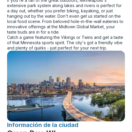
If you're a fan of the great outdoors, Minneapolis's
extensive park system along lakes and rivers is perfect for
a day out, whether you prefer biking, kayaking, or just
hanging out by the water. Don't even get us started on the
local food scene. From beloved hole-in-the-wall eateries to
innovative offerings at the Midtown Global Market, your
taste buds are in for a ride.
Catch a game featuring the Vikings or Twins and get a taste
of that Minnesota sports spirit. The city's got a friendly vibe
and plenty of quirks - just perfect for your next trip.
Información de la ciudad
para