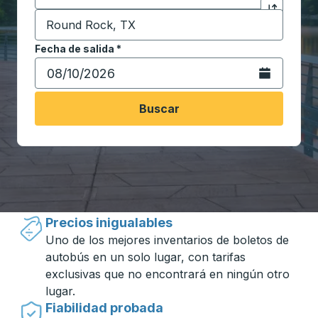
Destino
*
Haga clic p
Comience a escribir la ciudad de destino para abrir 
Fecha de salida
Escriba la fecha en formato de fecha Barra diagonal de 
*
Abra el calenda
Buscar
Viajar hecho simple con Trailways
Precios inigualables
Uno de los mejores inventarios de boletos de
autobús en un solo lugar, con tarifas
exclusivas que no encontrará en ningún otro
lugar.
Fiabilidad probada