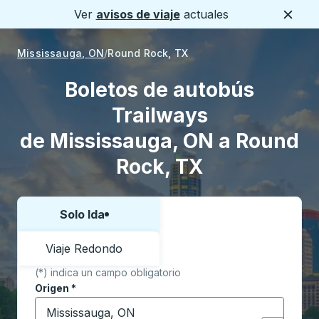
Ver
avisos de viaje
actuales
Cerca
Mississauga, ON
Round Rock, TX
Boletos de autobús
Trailways
de Mississauga, ON a Round
Rock, TX
Solo Ida
Elija una forma o viaje de ida y vuelta:
Viaje Redondo
(*) indica un campo obligatorio
Origen
*
Comience a escribir la ciudad de origen para abrir l