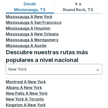
Desde
Ir a
Rutas de autobuses desde Mississauga, TX
Rutas de autobuses a Roun
Mississauga, TX
Round Rock, TX
Mississauga
A
New York
Mississauga
A
San Francisco
Mississauga
A
Houston
Mississauga
A
New Orleans
Mississauga
A
Montgomery
Mississauga
A
Austin
Descubre nuestras rutas más
populares a nivel nacional
New York
Currently selected: New York.
La selección está activa
Montreal
A
New York
Albany
A
New York
New Paltz
A
New York
New York
A
Toronto
Kingston
A
New York