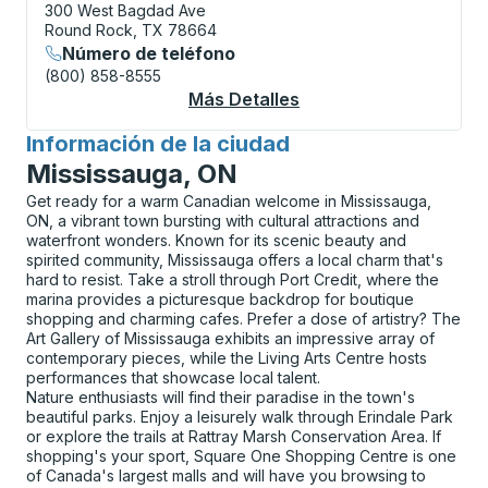
300 West Bagdad Ave
Round Rock, TX 78664
Número de teléfono
(800) 858-8555
Más Detalles
Acerca De Round Rock
Información de la ciudad
para
Mississauga, ON
Get ready for a warm Canadian welcome in Mississauga,
ON, a vibrant town bursting with cultural attractions and
waterfront wonders. Known for its scenic beauty and
spirited community, Mississauga offers a local charm that's
hard to resist. Take a stroll through Port Credit, where the
marina provides a picturesque backdrop for boutique
shopping and charming cafes. Prefer a dose of artistry? The
Art Gallery of Mississauga exhibits an impressive array of
contemporary pieces, while the Living Arts Centre hosts
performances that showcase local talent.
Nature enthusiasts will find their paradise in the town's
beautiful parks. Enjoy a leisurely walk through Erindale Park
or explore the trails at Rattray Marsh Conservation Area. If
shopping's your sport, Square One Shopping Centre is one
of Canada's largest malls and will have you browsing to