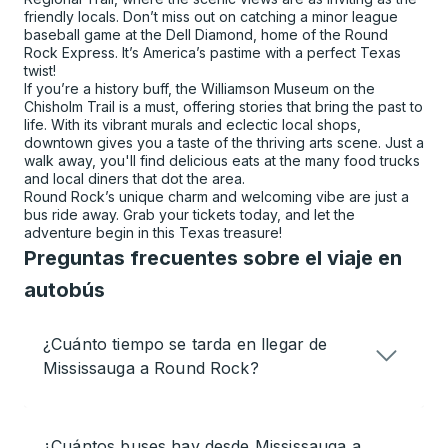
friendly locals. Don’t miss out on catching a minor league
baseball game at the Dell Diamond, home of the Round
Rock Express. It’s America’s pastime with a perfect Texas
twist!
If you’re a history buff, the Williamson Museum on the
Chisholm Trail is a must, offering stories that bring the past to
life. With its vibrant murals and eclectic local shops,
downtown gives you a taste of the thriving arts scene. Just a
walk away, you'll find delicious eats at the many food trucks
and local diners that dot the area.
Round Rock’s unique charm and welcoming vibe are just a
bus ride away. Grab your tickets today, and let the
adventure begin in this Texas treasure!
Preguntas frecuentes sobre el viaje en
autobús
¿Cuánto tiempo se tarda en llegar de
Mississauga a Round Rock?
¿Cuántos buses hay desde Mississauga a