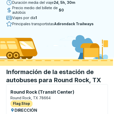
Duración media del viaje
2 días 5 horas 30 minutos
2d, 5h, 30m
Precio medio del billete de
$0
autobús
Viajes por día
1
Principales transportistas
Adirondack Trailways
Información de la estación de
autobuses para Round Rock, TX
Flag Stop, utilice las teclas de flecha o la tecla tab
Round Rock (Transit Center)
Round Rock, TX 78664
Flag Stop
Flag Stop
DIRECCIÓN