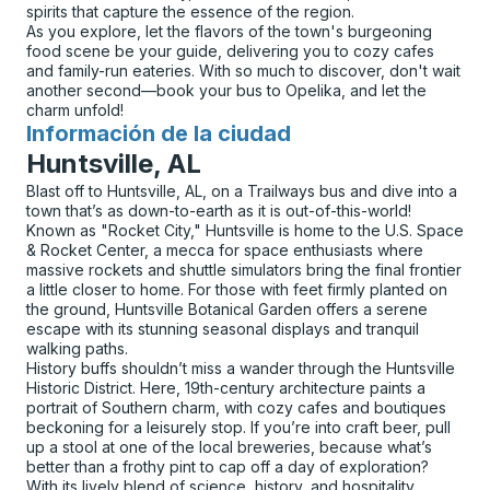
spirits that capture the essence of the region.
As you explore, let the flavors of the town's burgeoning
food scene be your guide, delivering you to cozy cafes
and family-run eateries. With so much to discover, don't wait
another second—book your bus to Opelika, and let the
charm unfold!
Información de la ciudad
para
Huntsville, AL
Blast off to Huntsville, AL, on a Trailways bus and dive into a
town that’s as down-to-earth as it is out-of-this-world!
Known as "Rocket City," Huntsville is home to the U.S. Space
& Rocket Center, a mecca for space enthusiasts where
massive rockets and shuttle simulators bring the final frontier
a little closer to home. For those with feet firmly planted on
the ground, Huntsville Botanical Garden offers a serene
escape with its stunning seasonal displays and tranquil
walking paths.
History buffs shouldn’t miss a wander through the Huntsville
Historic District. Here, 19th-century architecture paints a
portrait of Southern charm, with cozy cafes and boutiques
beckoning for a leisurely stop. If you’re into craft beer, pull
up a stool at one of the local breweries, because what’s
better than a frothy pint to cap off a day of exploration?
With its lively blend of science, history, and hospitality,