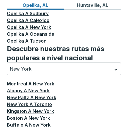
Rutas de autobuses desde Opelika, AL
Rutas de autobuses a Huntsv
Opelika, AL
Huntsville, AL
Opelika
A
Sudbury
Opelika
A
Calexico
Opelika
A
New York
Opelika
A
Oceanside
Opelika
A
Tucson
Descubre nuestras rutas más
populares a nivel nacional
New York
Currently selected: New York.
La selección está activa
Montreal
A
New York
Albany
A
New York
New Paltz
A
New York
New York
A
Toronto
Kingston
A
New York
Boston
A
New York
Buffalo
A
New York