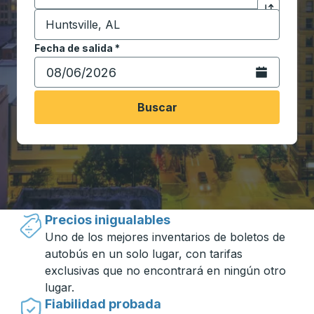
Destino
*
Haga clic p
Comience a escribir la ciudad de destino para abrir 
Fecha de salida
Escriba la fecha en formato de fecha Barra diagonal de 
*
Abra el calenda
Buscar
Viajar hecho simple con Trailways
Precios inigualables
Uno de los mejores inventarios de boletos de
autobús en un solo lugar, con tarifas
exclusivas que no encontrará en ningún otro
lugar.
Fiabilidad probada