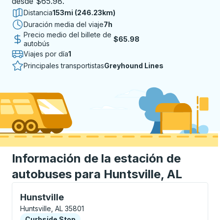
desde $65.98.
Distancia
153mi (246.23km)
Duración media del viaje
7 horas
7h
Precio medio del billete de
$65.98
autobús
Viajes por día
1
Principales transportistas
Greyhound Lines
Información de la estación de
autobuses para Huntsville, AL
Curbside Stop, utilice las teclas de flecha o la tecla
Hunstville
Huntsville, AL 35801
Curbside Stop
Curbside Stop