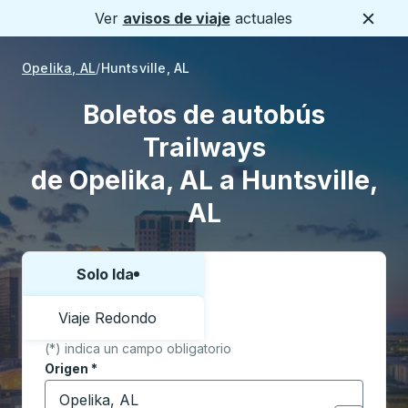
Ver
avisos de viaje
actuales
Cerca
Opelika, AL
Huntsville, AL
Boletos de autobús
Trailways
de Opelika, AL a Huntsville,
AL
Solo Ida
Elija una forma o viaje de ida y vuelta:
Viaje Redondo
(*) indica un campo obligatorio
Origen
*
Comience a escribir la ciudad de origen para abrir l