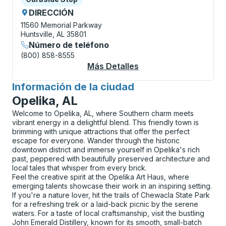
DIRECCIÓN
11560 Memorial Parkway
Huntsville, AL 35801
Número de teléfono
(800) 858-8555
Más Detalles
Acerca De Hunstville
Información de la ciudad
para
Opelika, AL
Welcome to Opelika, AL, where Southern charm meets
vibrant energy in a delightful blend. This friendly town is
brimming with unique attractions that offer the perfect
escape for everyone. Wander through the historic
downtown district and immerse yourself in Opelika's rich
past, peppered with beautifully preserved architecture and
local tales that whisper from every brick.
Feel the creative spirit at the Opelika Art Haus, where
emerging talents showcase their work in an inspiring setting.
If you're a nature lover, hit the trails of Chewacla State Park
for a refreshing trek or a laid-back picnic by the serene
waters. For a taste of local craftsmanship, visit the bustling
John Emerald Distillery, known for its smooth, small-batch