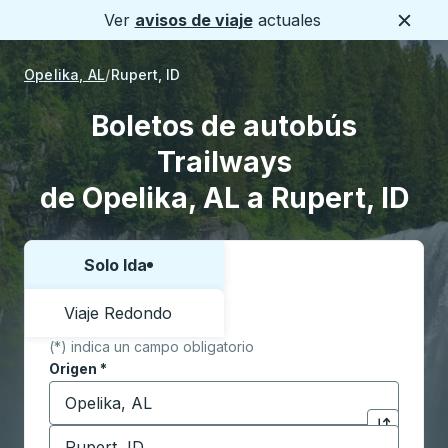
Ver
avisos de viaje
actuales
Cerca
Opelika, AL
Rupert, ID
Boletos de autobús
Trailways
de Opelika, AL a Rupert, ID
Solo Ida
Elija una forma o viaje de ida y vuelta:
Viaje Redondo
(*) indica un campo obligatorio
Origen
*
Comience a escribir la ciudad de origen para abrir l
Destino
*
Haga clic p