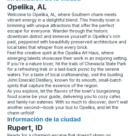
Opelika, AL
Welcome to Opelika, AL, where Southern charm meets
vibrant energy in a delightful blend. This friendly town is
brimming with unique attractions that offer the perfect
escape for everyone. Wander through the historic
downtown district and immerse yourself in Opelika's rich
past, peppered with beautifully preserved architecture and
local tales that whisper from every brick.
Feel the creative spirit at the Opelika Art Haus, where
emerging talents showcase their work in an inspiring setting.
If you're a nature lover, hit the trails of Chewacla State Park
for a refreshing trek or a laid-back picnic by the serene
waters. For a taste of local craftsmanship, visit the bustling
John Emerald Distillery, known for its smooth, small-batch
spirits that capture the essence of the region.
As you explore, let the flavors of the town's burgeoning
food scene be your guide, delivering you to cozy cafes
and family-run eateries. With so much to discover, don't wait
another second—book your bus to Opelika, and let the
charm unfold!
Información de la ciudad
para
Rupert, ID
Ready for a charming escape that doesn’t skimp on