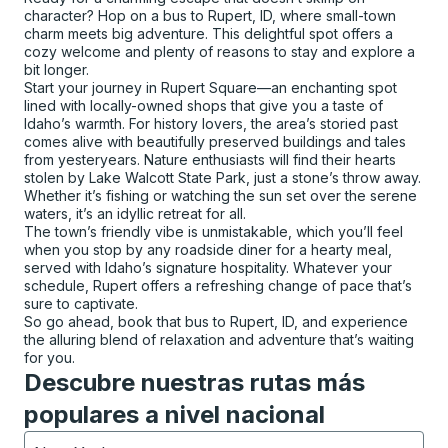
character? Hop on a bus to Rupert, ID, where small-town
charm meets big adventure. This delightful spot offers a
cozy welcome and plenty of reasons to stay and explore a
bit longer.
Start your journey in Rupert Square—an enchanting spot
lined with locally-owned shops that give you a taste of
Idaho’s warmth. For history lovers, the area’s storied past
comes alive with beautifully preserved buildings and tales
from yesteryears. Nature enthusiasts will find their hearts
stolen by Lake Walcott State Park, just a stone’s throw away.
Whether it’s fishing or watching the sun set over the serene
waters, it’s an idyllic retreat for all.
The town’s friendly vibe is unmistakable, which you’ll feel
when you stop by any roadside diner for a hearty meal,
served with Idaho’s signature hospitality. Whatever your
schedule, Rupert offers a refreshing change of pace that’s
sure to captivate.
So go ahead, book that bus to Rupert, ID, and experience
the alluring blend of relaxation and adventure that’s waiting
for you.
Descubre nuestras rutas más
populares a nivel nacional