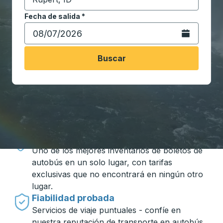
Comience a escribir la ciudad de destino para abrir 
Fecha de salida
Escriba la fecha en formato de fecha Barra diagonal de 
*
Abra el calenda
Buscar
Viajar hecho simple con Trailways
Precios inigualables
Uno de los mejores inventarios de boletos de
autobús en un solo lugar, con tarifas
exclusivas que no encontrará en ningún otro
lugar.
Fiabilidad probada
Servicios de viaje puntuales - confíe en
nuestra reputación de transporte en autobús