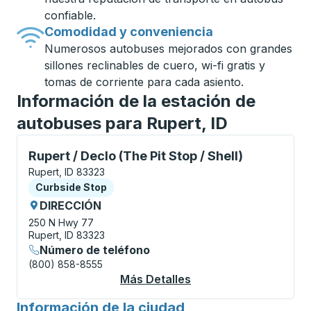
confiable.
Comodidad y conveniencia
Numerosos autobuses mejorados con grandes
sillones reclinables de cuero, wi-fi gratis y
tomas de corriente para cada asiento.
Información de la estación de
autobuses para Rupert, ID
Curbside Stop, utilice las teclas de flecha o la tecla
Rupert / Declo (The Pit Stop / Shell)
Rupert, ID 83323
Curbside Stop
Curbside Stop
DIRECCIÓN
250 N Hwy 77
Rupert, ID 83323
Número de teléfono
(800) 858-8555
Más Detalles
Acerca De Rupert / De
Información de la ciudad
para