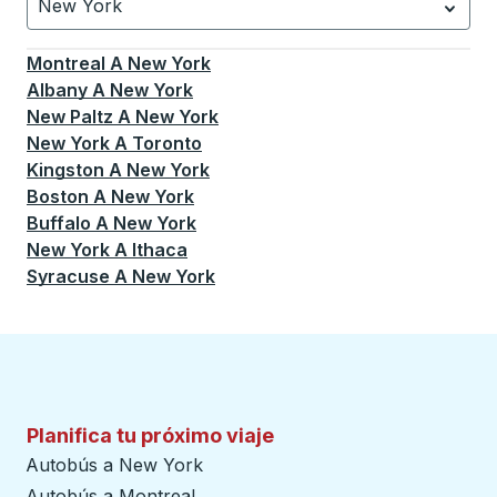
New York
Currently selected: New York.
La selección está activa
Montreal
A
New York
Albany
A
New York
New Paltz
A
New York
New York
A
Toronto
Kingston
A
New York
Boston
A
New York
Buffalo
A
New York
New York
A
Ithaca
Syracuse
A
New York
Planifica tu próximo viaje
Autobús a New York
Autobús a Montreal