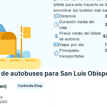
billete para este trayecto e
encontrar los boletos más ba
Distancia
Duración media del
2
2
viaje
Precio medio del billete
$
de autobús
Viajes por día
1
Principales
G
transportistas
n de autobuses para San Luis Obisp
a o la tecla tabulador para explorar más sobre esta estació
Curbside Stop
um)
Curbside Stop
ve
93401