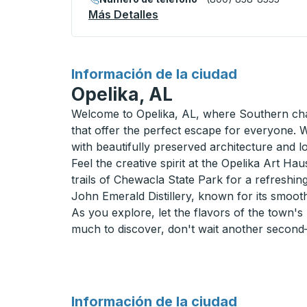
Más Detalles
Acerca De San Luis Obispo
para
Información de la ciudad
Opelika, AL
Welcome to Opelika, AL, where Southern charm
that offer the perfect escape for everyone. 
with beautifully preserved architecture and l
Feel the creative spirit at the Opelika Art Ha
trails of Chewacla State Park for a refreshing
John Emerald Distillery, known for its smooth
As you explore, let the flavors of the town's
much to discover, don't wait another second
para
Información de la ciudad