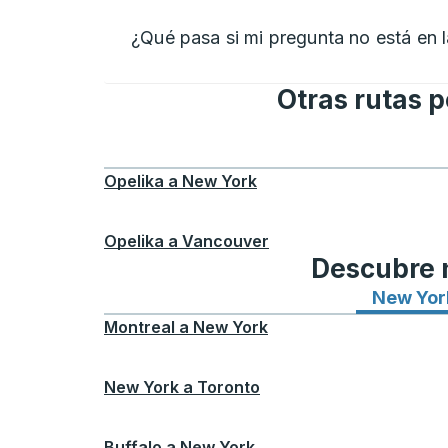
¿Qué pasa si mi pregunta no está en la
Otras rutas 
Opelika
a
New York
Opelika
a
Vancouver
Descubre n
New Yor
Montreal
a
New York
New York
a
Toronto
Buffalo
a
New York