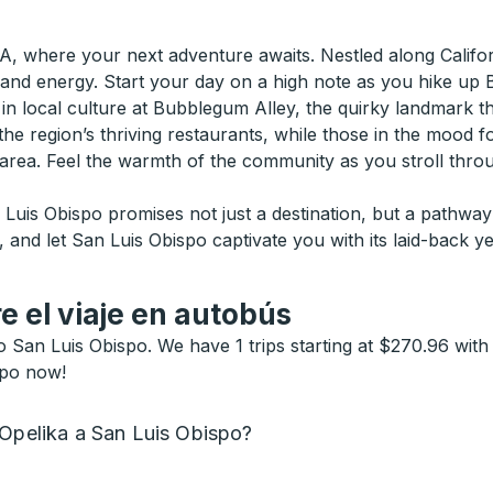
 where your next adventure awaits. Nestled along Californi
 and energy. Start your day on a high note as you hike up 
n local culture at Bubblegum Alley, the quirky landmark that
t the region’s thriving restaurants, while those in the moo
 area. Feel the warmth of the community as you stroll throu
uis Obispo promises not just a destination, but a pathway 
and let San Luis Obispo captivate you with its laid-back yet 
e el viaje en autobús
 San Luis Obispo. We have 1 trips starting at $270.96 with 
spo now!
 Opelika a San Luis Obispo?