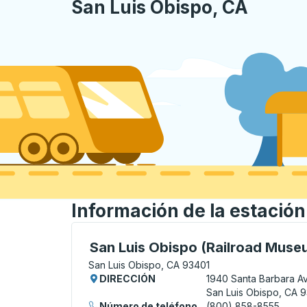
San Luis Obispo, CA
Información de la estació
Curbside Stop, utilice las teclas de flech
San Luis Obispo (Railroad Muse
San Luis Obispo, CA 93401
DIRECCIÓN
1940 Santa Barbara A
San Luis Obispo, CA 
Número de teléfono
(800) 858-8555