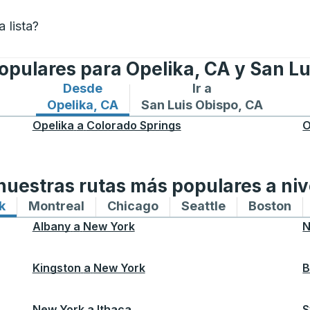
 lista?
populares para Opelika, CA y San Lu
Desde
Ir a
Rutas de autobuses desde Opelika, CA
Rutas de autobuses a San L
Opelika, CA
San Luis Obispo, CA
Opelika
a
Colorado Springs
O
uestras rutas más populares a niv
k
Rutas de autobuses hacia y desde New York
Montreal
Rutas de autobuses hacia y desde M
Chicago
Rutas de autobuses haci
Seattle
Rutas de auto
Boston
Ru
Albany
a
New York
N
Kingston
a
New York
B
New York
a
Ithaca
S