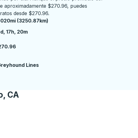
s de aproximadamente $270.96, puedes
ratos desde $270.96.
2020mi (3250.87km)
 días 17 horas 20 minutos
d, 17h, 20m
270.96
reyhound Lines
o, CA
n de autobuses.