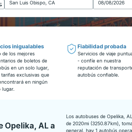
cios inigualables
Fiabilidad probada
 de los mejores
Servicios de viaje puntu
entarios de boletos de
- confíe en nuestra
obús en un solo lugar,
reputación de transport
 tarifas exclusivas que
autobús confiable.
encontrará en ningún
 lugar.
Los autobuses de Opelika, AL
de 2020mi (3250.87km), tom
e Opelika, AL a
general, hay 1 autobús opera