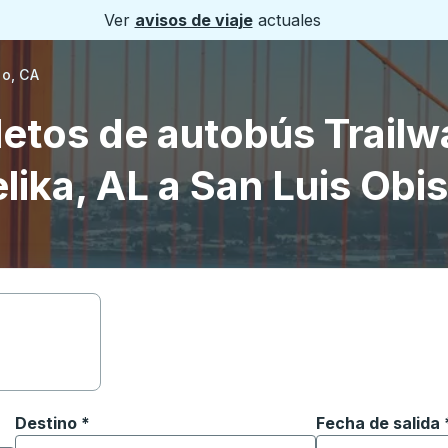
Ver
avisos de viaje
actuales
po, CA
letos de autobús Trailw
lika, AL a San Luis Obi
Destino
*
Fecha de salida
Escriba la fecha
ara abrir las opciones de ubicación y luego use las teclas 
Comience a escribir la ciudad de destino para abrir las 