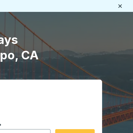
Cerca
ays
spo, CA
 en formato de fecha Barra diagonal de mes de 2 dígitos 
*
de flecha para navegar hasta la ciudad de origen que desee,
opciones de ubicación y luego use las teclas de flecha para