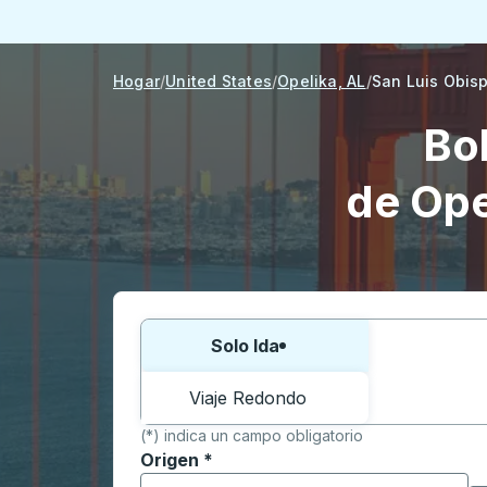
Hogar
United States
Opelika, AL
San Luis Obis
Bo
de Ope
Elija una forma o viaje de ida y vuelta:
Solo Ida
Viaje Redondo
(*) indica un campo obligatorio
Origen
*
Comience a escribir la ciudad de origen p