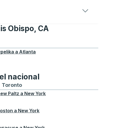
is Obispo, CA
uis Obispo, CA
pelika
a
Atlanta
el nacional
ontreal
a y desde Chicago
buses hacia y desde Seattle
tas de autobuses hacia y desde Boston
Toronto
Rutas de autobuses hacia y desde Toront
ew Paltz
a
New York
oston
a
New York
yracuse
a
New York