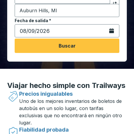
Destino
*
Haga clic p
Comience a escribir la ciudad de destino para abrir 
Fecha de salida
Escriba la fecha en formato de fecha Barra diagonal de 
*
Abra el calenda
Buscar
Viajar hecho simple con Trailways
Precios inigualables
Uno de los mejores inventarios de boletos de
autobús en un solo lugar, con tarifas
exclusivas que no encontrará en ningún otro
lugar.
Fiabilidad probada