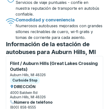
Servicios de viaje puntuales - confíe en
nuestra reputación de transporte en autobús
confiable.
Comodidad y conveniencia
Numerosos autobuses mejorados con grandes
sillones reclinables de cuero, wi-fi gratis y
tomas de corriente para cada asiento.
Información de la estación de
autobuses para Auburn Hills, MI
Curbside Stop, utilice las teclas de flecha o la tecla
Flint / Auburn Hills (Great Lakes Crossing
Outlets)
Auburn Hills, MI 48326
Curbside Stop
Curbside Stop
DIRECCIÓN
4000 Baldwin Rd
Auburn Hills, MI 48326
Número de teléfono
(800) 858-8555