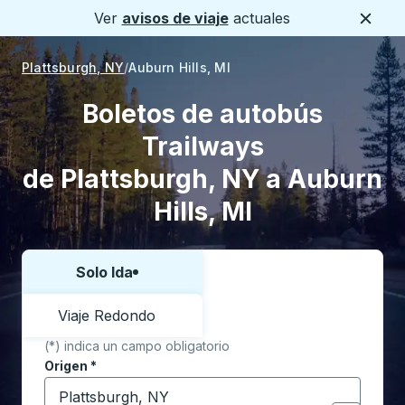
Ver
avisos de viaje
actuales
Cerca
Plattsburgh, NY
Auburn Hills, MI
Boletos de autobús
Trailways
de Plattsburgh, NY a Auburn
Hills, MI
Solo Ida
Elija una forma o viaje de ida y vuelta:
Viaje Redondo
(*) indica un campo obligatorio
Origen
*
Comience a escribir la ciudad de origen para abrir l