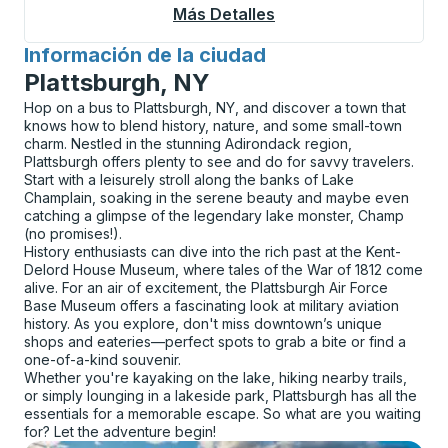
Más Detalles
Acerca De Flint / Aub
Información de la ciudad
para
Plattsburgh, NY
Hop on a bus to Plattsburgh, NY, and discover a town that
knows how to blend history, nature, and some small-town
charm. Nestled in the stunning Adirondack region,
Plattsburgh offers plenty to see and do for savvy travelers.
Start with a leisurely stroll along the banks of Lake
Champlain, soaking in the serene beauty and maybe even
catching a glimpse of the legendary lake monster, Champ
(no promises!).
History enthusiasts can dive into the rich past at the Kent-
Delord House Museum, where tales of the War of 1812 come
alive. For an air of excitement, the Plattsburgh Air Force
Base Museum offers a fascinating look at military aviation
history. As you explore, don't miss downtown’s unique
shops and eateries—perfect spots to grab a bite or find a
one-of-a-kind souvenir.
Whether you're kayaking on the lake, hiking nearby trails,
or simply lounging in a lakeside park, Plattsburgh has all the
essentials for a memorable escape. So what are you waiting
for? Let the adventure begin!