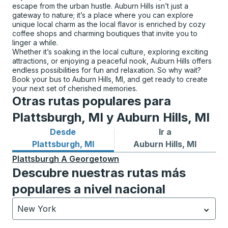
escape from the urban hustle. Auburn Hills isn’t just a
gateway to nature; it’s a place where you can explore
unique local charm as the local flavor is enriched by cozy
coffee shops and charming boutiques that invite you to
linger a while.
Whether it’s soaking in the local culture, exploring exciting
attractions, or enjoying a peaceful nook, Auburn Hills offers
endless possibilities for fun and relaxation. So why wait?
Book your bus to Auburn Hills, MI, and get ready to create
your next set of cherished memories.
Otras rutas populares para
Plattsburgh, MI y Auburn Hills, MI
Desde
Ir a
Rutas de autobuses desde Plattsburgh, MI
Rutas de autobuses a Auburn
Plattsburgh, MI
Auburn Hills, MI
Plattsburgh
A
Georgetown
Descubre nuestras rutas más
populares a nivel nacional
New York
Currently selected: New York.
La selección está activa