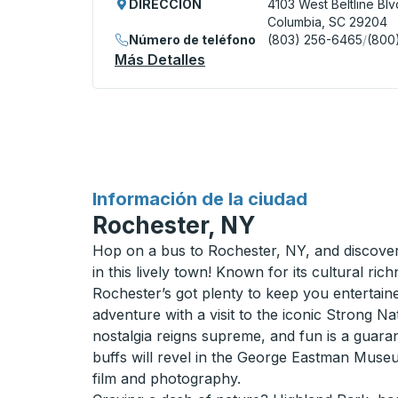
DIRECCIÓN
4103 West Beltline Blv
Columbia, SC 29204
Número de teléfono
(803) 256-6465
/
(800
Más Detalles
Acerca De Columbia (Bus T
para
Información de la ciudad
Rochester, NY
Hop on a bus to Rochester, NY, and discover
in this lively town! Known for its cultural ric
Rochester’s got plenty to keep you entertaine
adventure with a visit to the iconic Strong 
nostalgia reigns supreme, and fun is a guara
buffs will revel in the George Eastman Museu
film and photography.