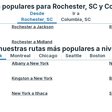
s populares para Rochester, SC y C
Desde
Ir a
Rutas de autobuses desde Rochester, S
Rutas de autobuses a 
Rochester, SC
Columbia, SC
Rochester
a
Jackson
R
Rochester
a
Midland
uestras rutas más populares a niv
k
Rutas de autobuses hacia y desde New York
Montreal
Rutas de autobuses hacia y desde M
Chicago
Rutas de autobuses haci
Seattle
Rutas de auto
Boston
Ru
Albany
a
New York
N
Kingston
a
New York
B
New York
a
Ithaca
S