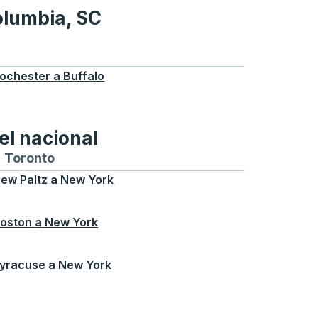
olumbia, SC
C
Columbia, SC
ochester
a
Buffalo
el nacional
ontreal
a y desde Chicago
buses hacia y desde Seattle
tas de autobuses hacia y desde Boston
Toronto
Rutas de autobuses hacia y desde Toront
ew Paltz
a
New York
oston
a
New York
yracuse
a
New York