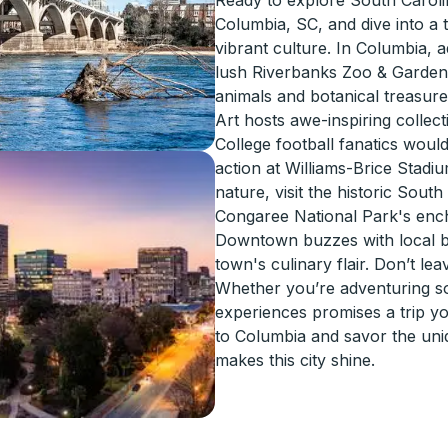
Ready to explore South Carolin
Columbia, SC, and dive into a
vibrant culture. In Columbia, a
lush Riverbanks Zoo & Garden,
animals and botanical treasur
Art hosts awe-inspiring collec
College football fanatics woul
action at Williams-Brice Stadiu
nature, visit the historic Sou
Congaree National Park's encha
Downtown buzzes with local b
town's culinary flair. Don’t le
Whether you’re adventuring sol
experiences promises a trip y
to Columbia and savor the uniq
makes this city shine.