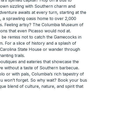
a’s spirited capital? Hop on a bus to
 town sizzling with Southern charm and
dventure awaits at every turn, starting at the
 a sprawling oasis home to over 2,000
es. Feeling artsy? The Columbia Museum of
tions that even Picasso would nod at.
d be remiss not to catch the Gamecocks in
m. For a slice of history and a splash of
th Carolina State House or wander through
nting trails.
outiques and eateries that showcase the
ave without a taste of Southern barbecue.
o or with pals, Columbia’s rich tapestry of
ou won’t forget. So why wait? Book your bus
ue blend of culture, nature, and spirit that