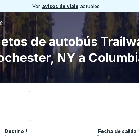
Ver
avisos de viaje
actuales
SC
letos de autobús Trailw
ochester, NY a Columbi
Destino
*
Fecha de salida
Escriba la fecha
ara abrir las opciones de ubicación y luego use las teclas 
Comience a escribir la ciudad de destino para abrir las 