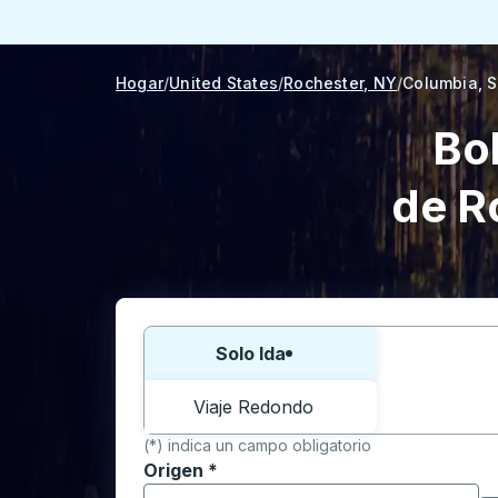
Hogar
United States
Rochester, NY
Columbia, 
Bo
de R
Elija una forma o viaje de ida y vuelta:
Solo Ida
Viaje Redondo
(*) indica un campo obligatorio
Origen
*
Comience a escribir la ciudad de origen p