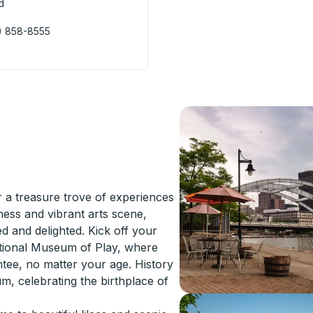
d
) 858-8555
erminal) Bus Station
 a treasure trove of experiences
hness and vibrant arts scene,
d and delighted. Kick off your
National Museum of Play, where
ntee, no matter your age. History
m, celebrating the birthplace of