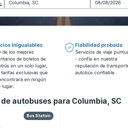
cios inigualables
Fiabilidad probada
 de los mejores
Servicios de viaje puntu
entarios de boletos de
- confíe en nuestra
obús en un solo lugar,
reputación de transport
 tarifas exclusivas que
autobús confiable.
encontrará en ningún
 lugar.
n de autobuses para Columbia, SC
o la tecla tabulador para explorar más sobre esta estación d
Bus Station
Bus Station