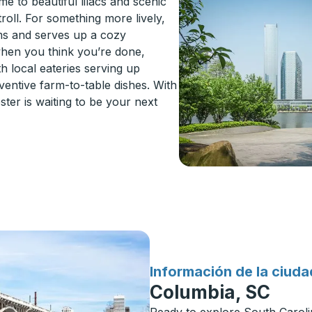
e to beautiful lilacs and scenic
stroll. For something more lively,
lms and serves up a cozy
when you think you’re done,
th local eateries serving up
ventive farm-to-table dishes. With
ter is waiting to be your next
para
Información de la ciuda
Columbia, SC