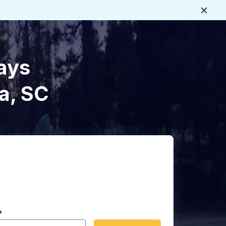
Cerca
ays
a, SC
 en formato de fecha Barra diagonal de mes de 2 dígitos 
*
de flecha para navegar hasta la ciudad de origen que desee,
opciones de ubicación y luego use las teclas de flecha para