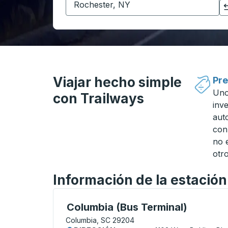
Haga clic para cambiar sus selecciones de origen y destino
Viajar hecho simple
Pre
Uno
con Trailways
inv
aut
con
no 
otro
Información de la estació
Bus Station, utilice las teclas de flecha 
Columbia (Bus Terminal)
Columbia, SC 29204