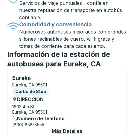
Servicios de viaje puntuales - confíe en
nuestra reputación de transporte en autobús
confiable.
Comodidad y conveniencia
Numerosos autobuses mejorados con grandes
sillones reclinables de cuero, wi-fi gratis y
tomas de corriente para cada asiento.
Información de la estación de
autobuses para Eureka, CA
Curbside Stop, utilice las teclas de flecha o la tecla
Eureka
Eureka, CA 95501
Curbside Stop
Curbside Stop
DIRECCIÓN
1603 4th St.
Eureka, CA 95501
Número de teléfono
(800) 858-8555
Más Detalles
Acerca De Eureka Cu