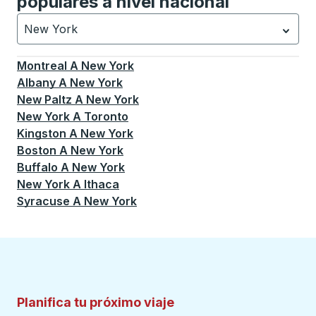
populares a nivel nacional
New York
Currently selected: New York.
La selección está activa
Montreal
A
New York
Albany
A
New York
New Paltz
A
New York
New York
A
Toronto
Kingston
A
New York
Boston
A
New York
Buffalo
A
New York
New York
A
Ithaca
Syracuse
A
New York
Planifica tu próximo viaje