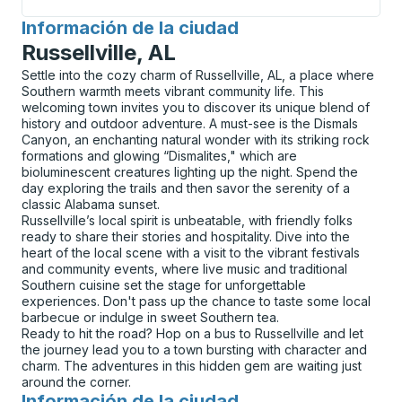
Información de la ciudad
para
Russellville, AL
Settle into the cozy charm of Russellville, AL, a place where
Southern warmth meets vibrant community life. This
welcoming town invites you to discover its unique blend of
history and outdoor adventure. A must-see is the Dismals
Canyon, an enchanting natural wonder with its striking rock
formations and glowing “Dismalites," which are
bioluminescent creatures lighting up the night. Spend the
day exploring the trails and then savor the serenity of a
classic Alabama sunset.
Russellville’s local spirit is unbeatable, with friendly folks
ready to share their stories and hospitality. Dive into the
heart of the local scene with a visit to the vibrant festivals
and community events, where live music and traditional
Southern cuisine set the stage for unforgettable
experiences. Don't pass up the chance to taste some local
barbecue or indulge in sweet Southern tea.
Ready to hit the road? Hop on a bus to Russellville and let
the journey lead you to a town bursting with character and
charm. The adventures in this hidden gem are waiting just
around the corner.
Información de la ciudad