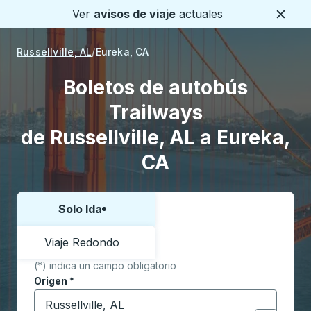
Ver
avisos de viaje
actuales
Cerca
Russellville, AL
Eureka, CA
Boletos de autobús
Trailways
de Russellville, AL a Eureka,
CA
Solo Ida
Elija una forma o viaje de ida y vuelta:
Viaje Redondo
(*) indica un campo obligatorio
Origen
*
Comience a escribir la ciudad de origen para abrir l