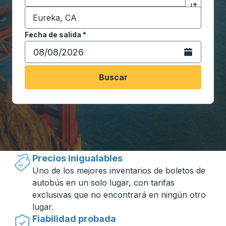
Destino
*
Haga clic p
Comience a escribir la ciudad de destino para abrir 
Fecha de salida
Escriba la fecha en formato de fecha Barra diagonal de 
*
Abra el calenda
Buscar
Viajar hecho simple con Trailways
Precios inigualables
Uno de los mejores inventarios de boletos de
autobús en un solo lugar, con tarifas
exclusivas que no encontrará en ningún otro
lugar.
Fiabilidad probada