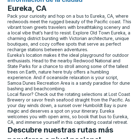
para
Eureka, CA
Pack your curiosity and hop on a bus to Eureka, CA, where
redwoods meet the rugged beauty of the Pacific coast. This
vibrant town greets travelers with breathtaking scenery and
a local vibe that’s hard to resist. Explore Old Town Eureka, a
charming district bursting with Victorian architecture, unique
boutiques, and cozy coffee spots that serve as perfect
recharge stations between adventures.
Eureka’s location makes it the ideal playground for outdoor
enthusiasts. Head to the nearby Redwood National and
State Parks for a chance to stroll among some of the tallest
trees on Earth, nature here truly offers a humbling
experience. And if oceanside relaxation is your script,
Samoa Dunes Recreation Area is a sandy paradise for dune
bashing and beachcombing.
Local flavor? Check out the rotating selections at Lost Coast
Brewery or savor fresh seafood straight from the Pacific. As
your day winds down, a sunset over Humboldt Bay is pure
magic and deserves a spot on your itinerary. Eureka
welcomes you with open arms, so book that bus to Eureka,
CA, and immerse yourself in this captivating coastal retreat.
Descubre nuestras rutas más