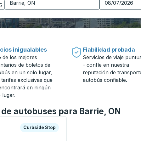
cios inigualables
Fiabilidad probada
 de los mejores
Servicios de viaje puntu
entarios de boletos de
- confíe en nuestra
obús en un solo lugar,
reputación de transport
 tarifas exclusivas que
autobús confiable.
encontrará en ningún
 lugar.
n de autobuses para Barrie, ON
a o la tecla tabulador para explorar más sobre esta estació
Curbside Stop
Curbside Stop