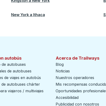
Kingston
a
New York
B
New York
a
Ithaca
S
en autobús
Acerca de Trailways
o de autobuses
Blog
ales de autobuses
Noticias
s de viajes en autobús
Nuestros operadores
r de autobuses chárter
Mis recompensas conducid
ara viajeros / multiviajes
Oportunidades profesionale
Accesibilidad
Publicidad con nosotros