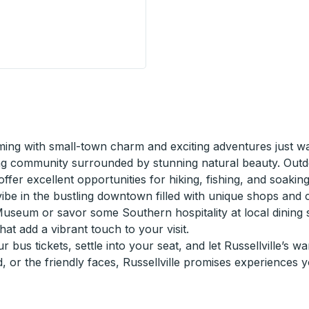
n) Curbside Stop
ming with small-town charm and exciting adventures just wai
oming community surrounded by stunning natural beauty. Out
fer excellent opportunities for hiking, fishing, and soaking
vibe in the bustling downtown filled with unique shops and 
seum or savor some Southern hospitality at local dining spo
at add a vibrant touch to your visit.
us tickets, settle into your seat, and let Russellville’s 
d, or the friendly faces, Russellville promises experiences 