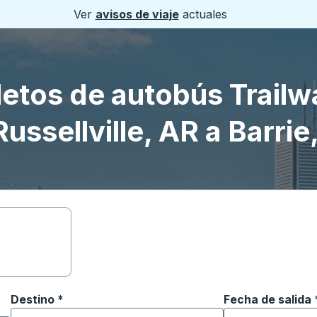
Ver
avisos de viaje
actuales
letos de autobús Trailw
Russellville, AR a Barrie
Destino
*
Fecha de salida
Escriba la fecha
ara abrir las opciones de ubicación y luego use las teclas 
Comience a escribir la ciudad de destino para abrir las 