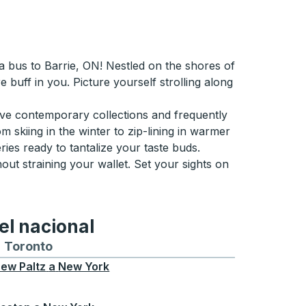
 bus to Barrie, ON! Nestled on the shores of
 buff in you. Picture yourself strolling along
ive contemporary collections and frequently
skiing in the winter to zip-lining in warmer
ries ready to tantalize your taste buds.
out straining your wallet. Set your sights on
el nacional
ontreal
a y desde Chicago
buses hacia y desde Seattle
tas de autobuses hacia y desde Boston
Toronto
Rutas de autobuses hacia y desde Toront
ew Paltz
a
New York