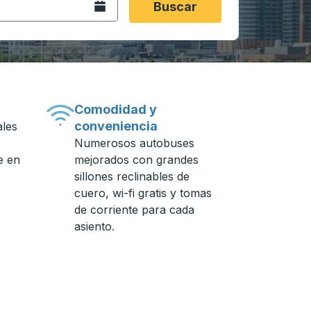
Abra el calendario.
Buscar
Comodidad y
conveniencia
ales
Numerosos autobuses
e en
mejorados con grandes
sillones reclinables de
cuero, wi-fi gratis y tomas
de corriente para cada
asiento.
n de autobuses.