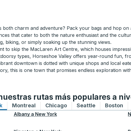
rs both charm and adventure? Pack your bags and hop on a
ces that cater to both the nature enthusiast and the culture
, biking, or simply soaking up the stunning views.
ant to skip the MacLaren Art Centre, which houses impress
oorsy types, Horseshoe Valley offers year-round fun, from 
 vibrant downtown is dotted with unique shops and local eate
ory, this is one town that promises endless exploration with
uestras rutas más populares a niv
k
Rutas de autobuses hacia y desde New York
Montreal
Rutas de autobuses hacia y desde M
Chicago
Rutas de autobuses haci
Seattle
Rutas de auto
Boston
Ru
Albany
a
New York
N