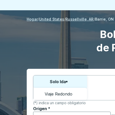
Hogar
United States
Russellville, AR
Barrie, ON
Bo
de 
Elija una forma o viaje de ida y vuelta:
Solo Ida
Viaje Redondo
(*) indica un campo obligatorio
Origen
*
Comience a escribir la ciudad de origen p