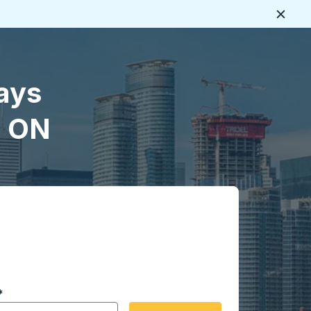
Cerca
ays
, ON
 en formato de fecha Barra diagonal de mes de 2 dígitos 
*
de flecha para navegar hasta la ciudad de origen que desee,
opciones de ubicación y luego use las teclas de flecha para