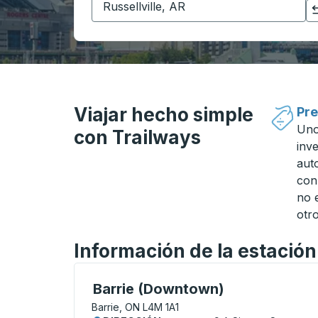
Haga clic para cambiar sus selecciones de origen y destino
Viajar hecho simple
Pre
Uno
con Trailways
inv
aut
con
no 
otro
Información de la estació
Curbside Stop, utilice las teclas de flech
Barrie (Downtown)
Barrie, ON L4M 1A1