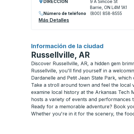
DIRECCIÓN
9 A Simcoe St
Barrie, ON L4M 1A1
Número de teléfono
(800) 858-8555
Más Detalles
Acerca De Barrie (Downtow
para
Información de la ciudad
Russellville, AR
Discover Russellville, AR, a hidden gem brim
Russellville, you'll find yourself in a welc
Dardanelle and Petit Jean State Park, which of
Take a stroll around town and feel the local 
examine local history at the Arkansas Tech Mu
hosts a variety of events and performances th
Ready for a memorable adventure? Book your b
Whether you're in it for the scenery, the foo