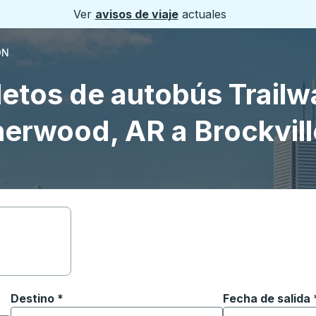
Ver
avisos de viaje
actuales
ON
letos de autobús Trailw
erwood, AR a Brockvil
Destino
*
Fecha de salida
Escriba la fecha
ara abrir las opciones de ubicación y luego use las teclas 
Comience a escribir la ciudad de destino para abrir las 