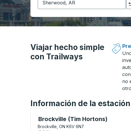
Haga clic para cambiar sus selecciones de origen y destino
Viajar hecho simple
Pre
Uno
con Trailways
inv
aut
con
no 
otro
Información de la estación
Curbside Stop, utilice las teclas de flech
Brockville (Tim Hortons)
Brockville, ON K6V 6N7