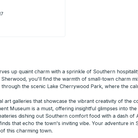
N7
Hortons) Curbside Stop
ves up quaint charm with a sprinkle of Southern hospitali
 Sherwood, you'll find the warmth of small-town charm mix
ng through the scenic Lake Cherrywood Park, where the ca
al art galleries that showcase the vibrant creativity of the 
nt Museum is a must, offering insightful glimpses into the 
teries dishing out Southern comfort food with a dash of 
inds that echo the town's inviting vibe. Your adventure in
of this charming town.