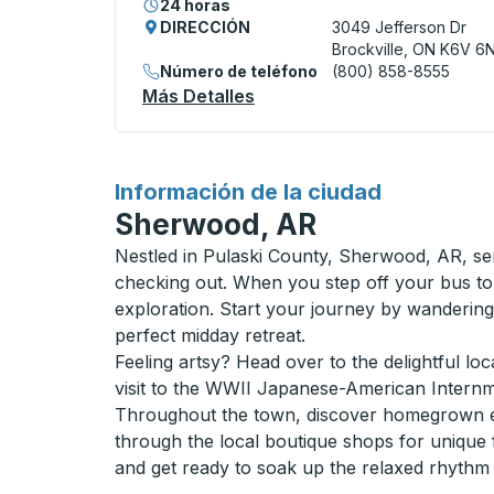
24 horas
DIRECCIÓN
3049 Jefferson Dr
Brockville, ON K6V 6
Número de teléfono
(800) 858-8555
Más Detalles
Acerca De Brockville (Tim 
para
Información de la ciudad
Sherwood, AR
Nestled in Pulaski County, Sherwood, AR, ser
checking out. When you step off your bus to
exploration. Start your journey by wanderi
perfect midday retreat.
Feeling artsy? Head over to the delightful loc
visit to the WWII Japanese-American Internme
Throughout the town, discover homegrown ea
through the local boutique shops for unique f
and get ready to soak up the relaxed rhythm 