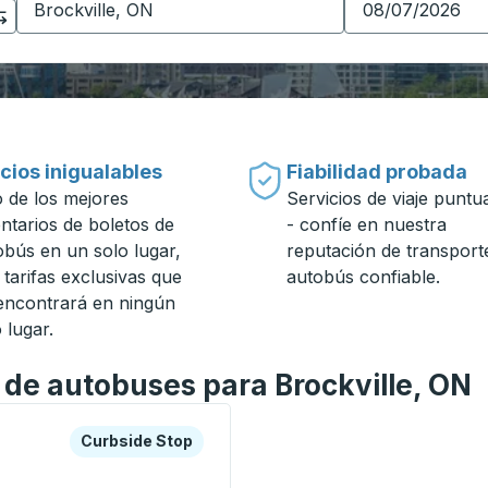
cios inigualables
Fiabilidad probada
 de los mejores
Servicios de viaje puntu
entarios de boletos de
- confíe en nuestra
obús en un solo lugar,
reputación de transport
 tarifas exclusivas que
autobús confiable.
encontrará en ningún
 lugar.
 de autobuses para Brockville, ON
a o la tecla tabulador para explorar más sobre esta estació
Curbside Stop
Curbside Stop