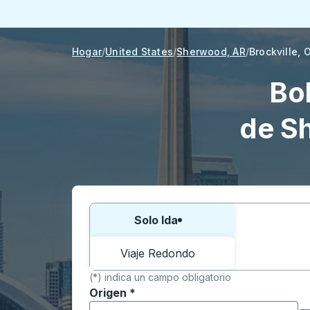
Hogar
United States
Sherwood, AR
Brockville, 
Bo
de Sh
Elija una forma o viaje de ida y vuelta:
Solo Ida
Viaje Redondo
(*) indica un campo obligatorio
Origen
*
Comience a escribir la ciudad de origen p