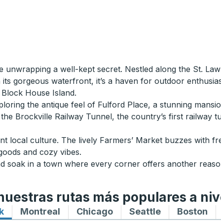
ike unwrapping a well-kept secret. Nestled along the St. La
 its gorgeous waterfront, it’s a haven for outdoor enthusias
 Block House Island.
ploring the antique feel of Fulford Place, a stunning mansio
, the Brockville Railway Tunnel, the country’s first railway 
brant local culture. The lively Farmers’ Market buzzes with f
goods and cozy vibes.
d soak in a town where every corner offers another reason
uestras rutas más populares a niv
k
Rutas de autobuses hacia y desde New York
Montreal
Rutas de autobuses hacia y desde M
Chicago
Rutas de autobuses haci
Seattle
Rutas de auto
Boston
Ru