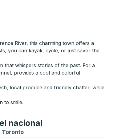
wrence River, this charming town offers a
ts, you can kayak, cycle, or just savor the
n that whispers stories of the past. For a
tunnel, provides a cool and colorful
resh, local produce and friendly chatter, while
 to smile.
el nacional
ontreal
a y desde Chicago
buses hacia y desde Seattle
tas de autobuses hacia y desde Boston
Toronto
Rutas de autobuses hacia y desde Toront