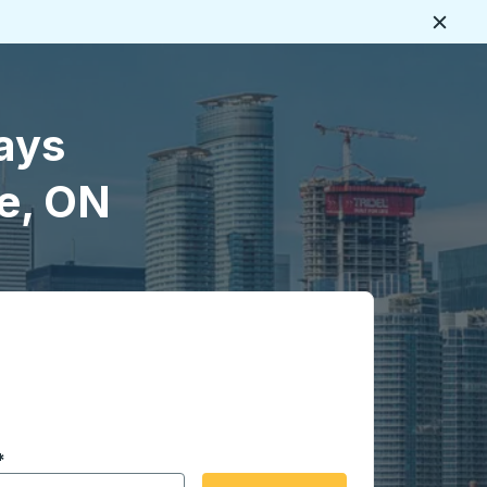
Cerca
ays
le, ON
 en formato de fecha Barra diagonal de mes de 2 dígitos 
*
de flecha para navegar hasta la ciudad de origen que desee,
opciones de ubicación y luego use las teclas de flecha para