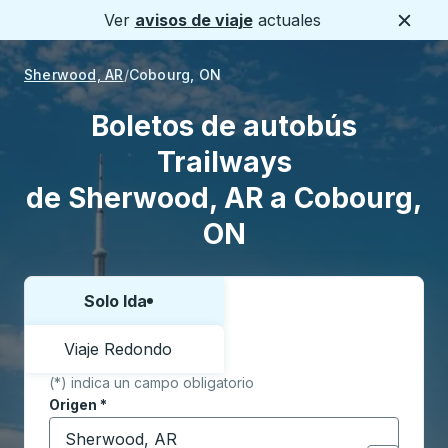
Ver
avisos de viaje
actuales
Cerca
Sherwood, AR
Cobourg, ON
Boletos de autobús
Trailways
de Sherwood, AR a Cobourg,
ON
Solo Ida
Elija una forma o viaje de ida y vuelta:
Viaje Redondo
(*) indica un campo obligatorio
Origen
*
Comience a escribir la ciudad de origen para abrir l