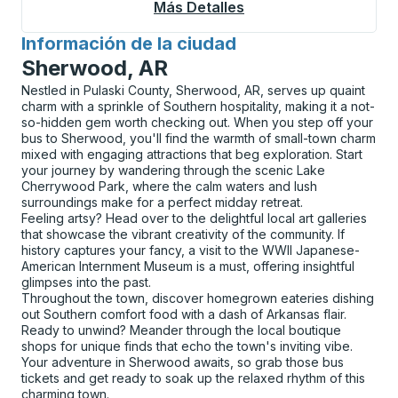
Más Detalles
Acerca De Cobourg (
Información de la ciudad
para
Sherwood, AR
Nestled in Pulaski County, Sherwood, AR, serves up quaint
charm with a sprinkle of Southern hospitality, making it a not-
so-hidden gem worth checking out. When you step off your
bus to Sherwood, you'll find the warmth of small-town charm
mixed with engaging attractions that beg exploration. Start
your journey by wandering through the scenic Lake
Cherrywood Park, where the calm waters and lush
surroundings make for a perfect midday retreat.
Feeling artsy? Head over to the delightful local art galleries
that showcase the vibrant creativity of the community. If
history captures your fancy, a visit to the WWII Japanese-
American Internment Museum is a must, offering insightful
glimpses into the past.
Throughout the town, discover homegrown eateries dishing
out Southern comfort food with a dash of Arkansas flair.
Ready to unwind? Meander through the local boutique
shops for unique finds that echo the town's inviting vibe.
Your adventure in Sherwood awaits, so grab those bus
tickets and get ready to soak up the relaxed rhythm of this
charming town.