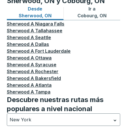
Sherwood, ON y Cobourg, ON
Desde
Ir a
Rutas de autobuses desde Sherwood, ON
Rutas de autobuses a Cobo
Sherwood, ON
Cobourg, ON
Sherwood
A
Niagara Falls
Sherwood
A
Tallahassee
Sherwood
A
Seattle
Sherwood
A
Dallas
Sherwood
A
Fort Lauderdale
Sherwood
A
Ottawa
Sherwood
A
Syracuse
Sherwood
A
Rochester
Sherwood
A
Bakersfield
Sherwood
A
Atlanta
Sherwood
A
Tampa
Descubre nuestras rutas más
populares a nivel nacional
New York
Currently selected: New York.
La selección está activa