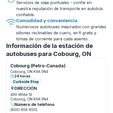
Servicios de viaje puntuales - confíe en
nuestra reputación de transporte en autobús
confiable.
Comodidad y conveniencia
Numerosos autobuses mejorados con grandes
sillones reclinables de cuero, wi-fi gratis y
tomas de corriente para cada asiento.
Información de la estación de
autobuses para Cobourg, ON
Curbside Stop, utilice las teclas de flecha o la tecla
Cobourg (Petro-Canada)
Cobourg, ON K9A 5N4
24 horas
Curbside Stop
Curbside Stop
DIRECCIÓN
490 White St
Cobourg, ON K9A 5N4
Número de teléfono
(800) 858-8555