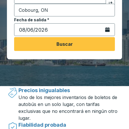
Destino
*
Haga clic p
Comience a escribir la ciudad de destino para abrir 
Fecha de salida
Escriba la fecha en formato de fecha Barra diagonal de 
*
Abra el calenda
Buscar
Viajar hecho simple con Trailways
Precios inigualables
Uno de los mejores inventarios de boletos de
autobús en un solo lugar, con tarifas
exclusivas que no encontrará en ningún otro
lugar.
Fiabilidad probada