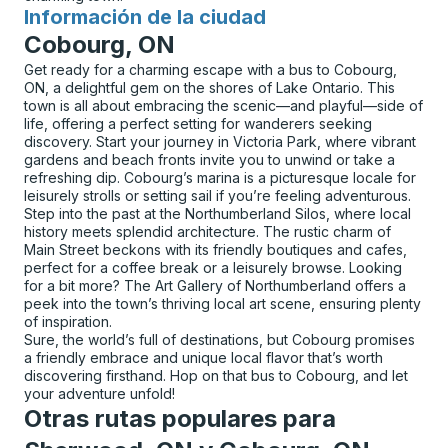
Información de la ciudad
para
Cobourg, ON
Get ready for a charming escape with a bus to Cobourg,
ON, a delightful gem on the shores of Lake Ontario. This
town is all about embracing the scenic—and playful—side of
life, offering a perfect setting for wanderers seeking
discovery. Start your journey in Victoria Park, where vibrant
gardens and beach fronts invite you to unwind or take a
refreshing dip. Cobourg’s marina is a picturesque locale for
leisurely strolls or setting sail if you’re feeling adventurous.
Step into the past at the Northumberland Silos, where local
history meets splendid architecture. The rustic charm of
Main Street beckons with its friendly boutiques and cafes,
perfect for a coffee break or a leisurely browse. Looking
for a bit more? The Art Gallery of Northumberland offers a
peek into the town’s thriving local art scene, ensuring plenty
of inspiration.
Sure, the world’s full of destinations, but Cobourg promises
a friendly embrace and unique local flavor that’s worth
discovering firsthand. Hop on that bus to Cobourg, and let
your adventure unfold!
Otras rutas populares para