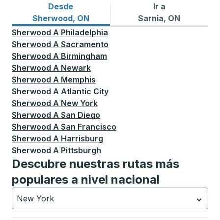
Desde
Ir a
Rutas de autobuses desde Sherwood, ON
Rutas de autobuses a Sarni
Sherwood, ON
Sarnia, ON
Sherwood
A
Philadelphia
Sherwood
A
Sacramento
Sherwood
A
Birmingham
Sherwood
A
Newark
Sherwood
A
Memphis
Sherwood
A
Atlantic City
Sherwood
A
New York
Sherwood
A
San Diego
Sherwood
A
San Francisco
Sherwood
A
Harrisburg
Sherwood
A
Pittsburgh
Descubre nuestras rutas más
populares a nivel nacional
New York
Currently selected: New York.
La selección está activa