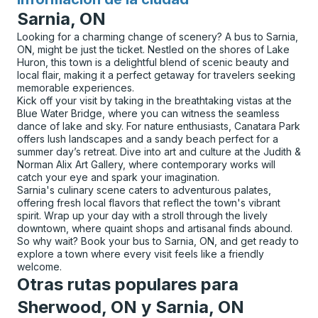
para
Sarnia, ON
Looking for a charming change of scenery? A bus to Sarnia,
ON, might be just the ticket. Nestled on the shores of Lake
Huron, this town is a delightful blend of scenic beauty and
local flair, making it a perfect getaway for travelers seeking
memorable experiences.
Kick off your visit by taking in the breathtaking vistas at the
Blue Water Bridge, where you can witness the seamless
dance of lake and sky. For nature enthusiasts, Canatara Park
offers lush landscapes and a sandy beach perfect for a
summer day’s retreat. Dive into art and culture at the Judith &
Norman Alix Art Gallery, where contemporary works will
catch your eye and spark your imagination.
Sarnia's culinary scene caters to adventurous palates,
offering fresh local flavors that reflect the town's vibrant
spirit. Wrap up your day with a stroll through the lively
downtown, where quaint shops and artisanal finds abound.
So why wait? Book your bus to Sarnia, ON, and get ready to
explore a town where every visit feels like a friendly
welcome.
Otras rutas populares para
Sherwood, ON y Sarnia, ON