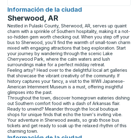
Información de la ciudad
para
Sherwood, AR
Nestled in Pulaski County, Sherwood, AR, serves up quaint
charm with a sprinkle of Southern hospitality, making it a not-
so-hidden gem worth checking out. When you step off your
bus to Sherwood, you'll find the warmth of small-town charm
mixed with engaging attractions that beg exploration. Start
your journey by wandering through the scenic Lake
Cherrywood Park, where the calm waters and lush
surroundings make for a perfect midday retreat.
Feeling artsy? Head over to the delightful local art galleries
that showcase the vibrant creativity of the community. If
history captures your fancy, a visit to the WWII Japanese-
American Internment Museum is a must, offering insightful
glimpses into the past.
Throughout the town, discover homegrown eateries dishing
out Southern comfort food with a dash of Arkansas flair.
Ready to unwind? Meander through the local boutique
shops for unique finds that echo the town's inviting vibe.
Your adventure in Sherwood awaits, so grab those bus
tickets and get ready to soak up the relaxed rhythm of this
charming town.
Información de la ciudad