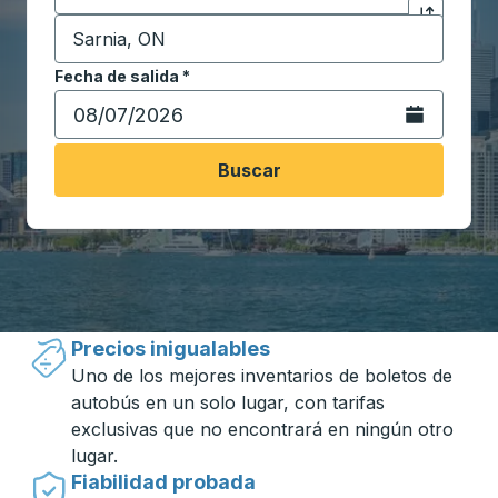
Destino
*
Haga clic p
Comience a escribir la ciudad de destino para abrir 
Fecha de salida
Escriba la fecha en formato de fecha Barra diagonal de 
*
Abra el calenda
Buscar
Viajar hecho simple con Trailways
Precios inigualables
Uno de los mejores inventarios de boletos de
autobús en un solo lugar, con tarifas
exclusivas que no encontrará en ningún otro
lugar.
Fiabilidad probada