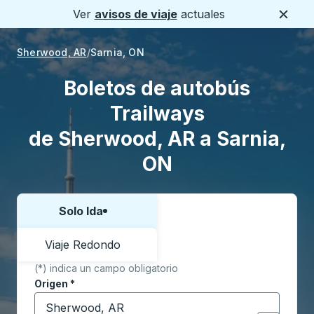
Ver
avisos de viaje
actuales
Cerca
Sherwood, AR
Sarnia, ON
Boletos de autobús
Trailways
de Sherwood, AR a Sarnia,
ON
Solo Ida
Elija una forma o viaje de ida y vuelta:
Viaje Redondo
(*) indica un campo obligatorio
Origen
*
Comience a escribir la ciudad de origen para abrir l