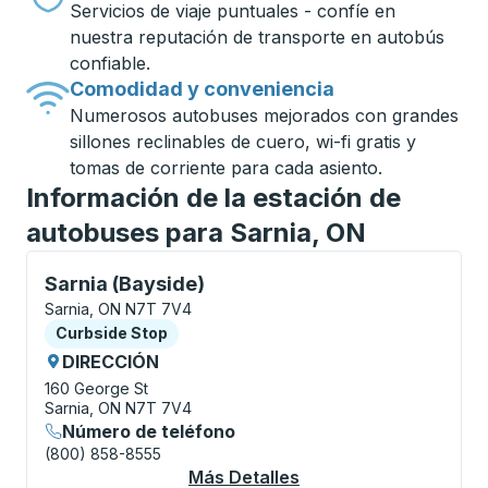
Servicios de viaje puntuales - confíe en
nuestra reputación de transporte en autobús
confiable.
Comodidad y conveniencia
Numerosos autobuses mejorados con grandes
sillones reclinables de cuero, wi-fi gratis y
tomas de corriente para cada asiento.
Información de la estación de
autobuses para Sarnia, ON
Curbside Stop, utilice las teclas de flecha o la tecla
Sarnia (Bayside)
Sarnia, ON N7T 7V4
Curbside Stop
Curbside Stop
DIRECCIÓN
160 George St
Sarnia, ON N7T 7V4
Número de teléfono
(800) 858-8555
Más Detalles
Acerca De Sarnia (Ba