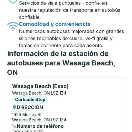
Servicios de viaje puntuales - confíe en
nuestra reputación de transporte en autobús
confiable.
Comodidad y conveniencia
Numerosos autobuses mejorados con grandes
sillones reclinables de cuero, wi-fi gratis y
tomas de corriente para cada asiento.
Información de la estación de
autobuses para Wasaga Beach,
ON
Curbside Stop, utilice las teclas de flecha o la tecla
Wasaga Beach (Esso)
Wasaga Beach, ON L9Z 1Z4
Curbside Stop
Curbside Stop
DIRECCIÓN
1929 Mosley St
Wasaga Beach, ON L9Z 1Z4
Número de teléfono