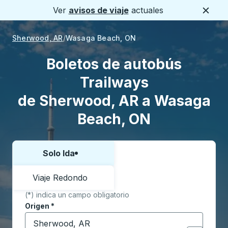
Ver
avisos de viaje
actuales
Cerca
Sherwood, AR
Wasaga Beach, ON
Boletos de autobús
Trailways
de Sherwood, AR a Wasaga
Beach, ON
Solo Ida
Elija una forma o viaje de ida y vuelta:
Viaje Redondo
(*) indica un campo obligatorio
Origen
*
Comience a escribir la ciudad de origen para abrir l