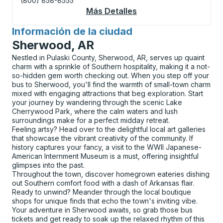
(800) 858-8555
Más Detalles
Acerca De Wasaga Be
Información de la ciudad
para
Sherwood, AR
Nestled in Pulaski County, Sherwood, AR, serves up quaint
charm with a sprinkle of Southern hospitality, making it a not-
so-hidden gem worth checking out. When you step off your
bus to Sherwood, you'll find the warmth of small-town charm
mixed with engaging attractions that beg exploration. Start
your journey by wandering through the scenic Lake
Cherrywood Park, where the calm waters and lush
surroundings make for a perfect midday retreat.
Feeling artsy? Head over to the delightful local art galleries
that showcase the vibrant creativity of the community. If
history captures your fancy, a visit to the WWII Japanese-
American Internment Museum is a must, offering insightful
glimpses into the past.
Throughout the town, discover homegrown eateries dishing
out Southern comfort food with a dash of Arkansas flair.
Ready to unwind? Meander through the local boutique
shops for unique finds that echo the town's inviting vibe.
Your adventure in Sherwood awaits, so grab those bus
tickets and get ready to soak up the relaxed rhythm of this