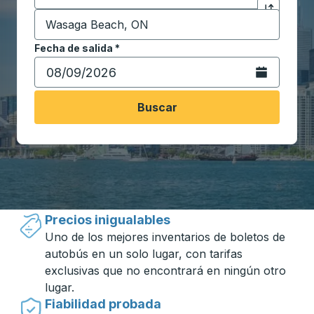
Destino
*
Haga clic p
Comience a escribir la ciudad de destino para abrir 
Fecha de salida
Escriba la fecha en formato de fecha Barra diagonal de 
*
Abra el calenda
Buscar
Viajar hecho simple con Trailways
Precios inigualables
Uno de los mejores inventarios de boletos de
autobús en un solo lugar, con tarifas
exclusivas que no encontrará en ningún otro
lugar.
Fiabilidad probada