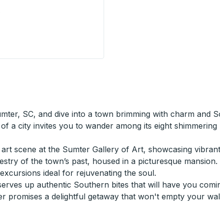
e
tation) Curbside Stop
ter, SC, and dive into a town brimming with charm and Sou
of a city invites you to wander among its eight shimmering 
g art scene at the Sumter Gallery of Art, showcasing vibrant lo
stry of the town’s past, housed in a picturesque mansion. 
 excursions ideal for rejuvenating the soul.
serves up authentic Southern bites that will have you com
r promises a delightful getaway that won't empty your wall