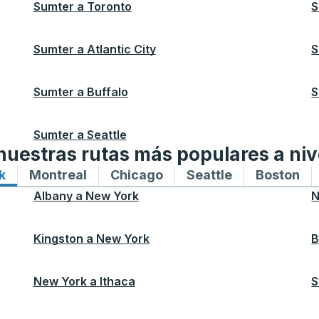
Sumter
a
Toronto
S
Sumter
a
Atlantic City
S
Sumter
a
Buffalo
S
Sumter
a
Seattle
uestras rutas más populares a niv
k
Rutas de autobuses hacia y desde New York
Montreal
Rutas de autobuses hacia y desde M
Chicago
Rutas de autobuses haci
Seattle
Rutas de auto
Boston
Ru
Albany
a
New York
N
Kingston
a
New York
B
New York
a
Ithaca
S