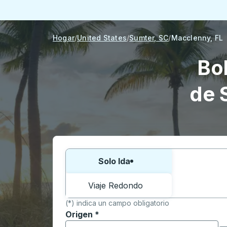
Hogar
United States
Sumter, SC
Macclenny, FL
Bo
de 
Elija una forma o viaje de ida y vuelta:
Solo Ida
Viaje Redondo
(*) indica un campo obligatorio
Origen
*
Comience a escribir la ciudad de origen p