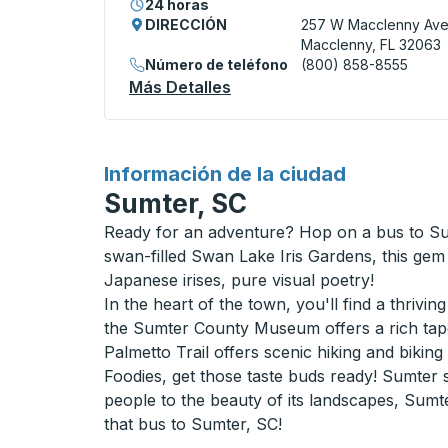
24 horas
DIRECCIÓN
257 W Macclenny Av
Macclenny, FL 32063
Número de teléfono
(800) 858-8555
Más Detalles
Acerca De Macclenny (BP S
para
Información de la ciudad
Sumter, SC
Ready for an adventure? Hop on a bus to Sum
swan-filled Swan Lake Iris Gardens, this gem 
Japanese irises, pure visual poetry!
In the heart of the town, you'll find a thrivin
the Sumter County Museum offers a rich tape
Palmetto Trail offers scenic hiking and biking
Foodies, get those taste buds ready! Sumter 
people to the beauty of its landscapes, Sumte
that bus to Sumter, SC!