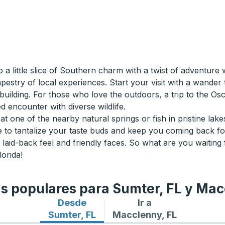
a little slice of Southern charm with a twist of adventure 
tapestry of local experiences. Start your visit with a wande
 building. For those who love the outdoors, a trip to the Os
 encounter with diverse wildlife.
at one of the nearby natural springs or fish in pristine lakes
re to tantalize your taste buds and keep you coming back f
s laid-back feel and friendly faces. So what are you waiting
lorida!
as populares para Sumter, FL y Mac
Desde
Ir a
Rutas de autobuses desde Sumter, FL
Rutas de autobuses a Ma
Sumter, FL
Macclenny, FL