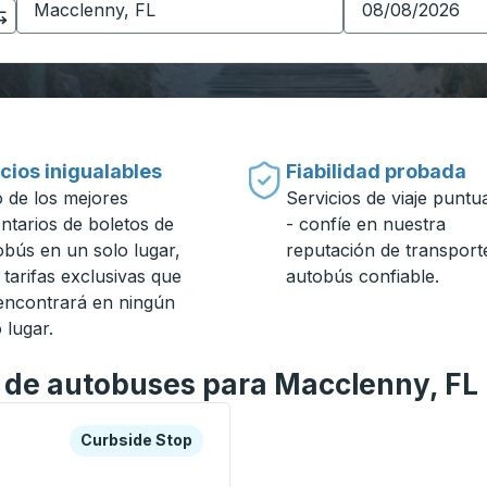
cios inigualables
Fiabilidad probada
 de los mejores
Servicios de viaje puntu
entarios de boletos de
- confíe en nuestra
obús en un solo lugar,
reputación de transport
 tarifas exclusivas que
autobús confiable.
encontrará en ningún
 lugar.
n de autobuses para Macclenny, FL
a o la tecla tabulador para explorar más sobre esta estació
Curbside Stop
Curbside Stop