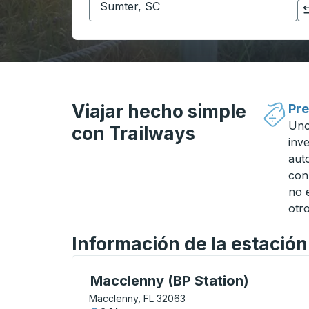
Haga clic para cambiar sus selecciones de origen y destino
Viajar hecho simple
Pre
Uno
con Trailways
inv
aut
con
no 
otro
Información de la estació
Curbside Stop, utilice las teclas de flech
Macclenny (BP Station)
Macclenny, FL 32063