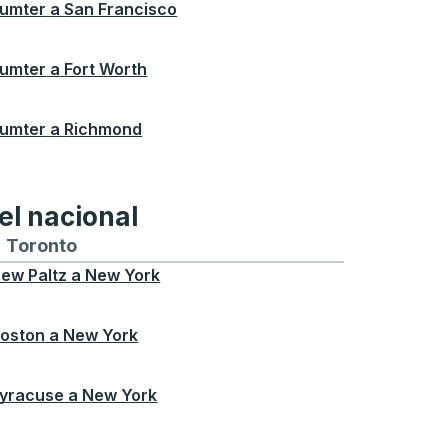
umter
a
San Francisco
umter
a
Fort Worth
umter
a
Richmond
el nacional
ontreal
a y desde Chicago
buses hacia y desde Seattle
tas de autobuses hacia y desde Boston
Toronto
Rutas de autobuses hacia y desde Toront
ew Paltz
a
New York
oston
a
New York
yracuse
a
New York