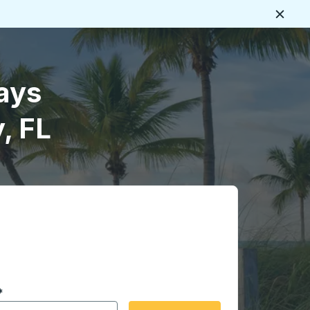
Cerca
ays
, FL
 en formato de fecha Barra diagonal de mes de 2 dígitos 
*
de flecha para navegar hasta la ciudad de origen que desee,
opciones de ubicación y luego use las teclas de flecha para