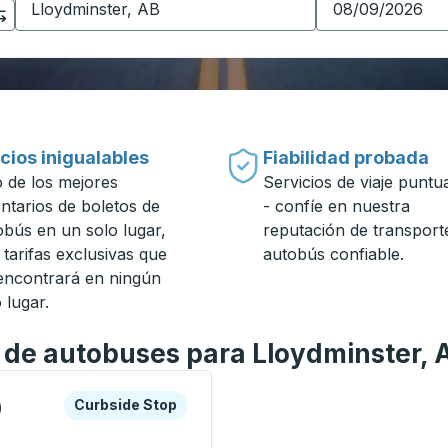
cios inigualables
Fiabilidad probada
 de los mejores
Servicios de viaje puntu
entarios de boletos de
- confíe en nuestra
obús en un solo lugar,
reputación de transport
 tarifas exclusivas que
autobús confiable.
encontrará en ningún
 lugar.
n de autobuses para Lloydminster, 
a o la tecla tabulador para explorar más sobre esta estació
Curbside Stop
)
Curbside Stop