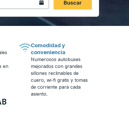
Abra el calendario.
Buscar
Comodidad y
conveniencia
ales
Numerosos autobuses
e en
mejorados con grandes
sillones reclinables de
cuero, wi-fi gratis y tomas
de corriente para cada
asiento.
AB
n de autobuses.