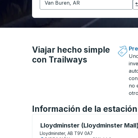
Haga clic para cambiar sus selecciones de origen y destino
Viajar hecho simple
Pre
Uno
con Trailways
inv
aut
con
no 
otro
Información de la estació
Curbside Stop, utilice las teclas de flech
Lloydminster (Lloydminster Mall
Lloydminster, AB T9V 0A7