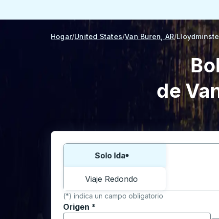
Hogar
United States
Van Buren, AR
Lloydminste
Bo
de Van
Elija una forma o viaje de ida y vuelta:
Solo Ida
Viaje Redondo
(*) indica un campo obligatorio
Origen
*
Comience a escribir la ciudad de origen p