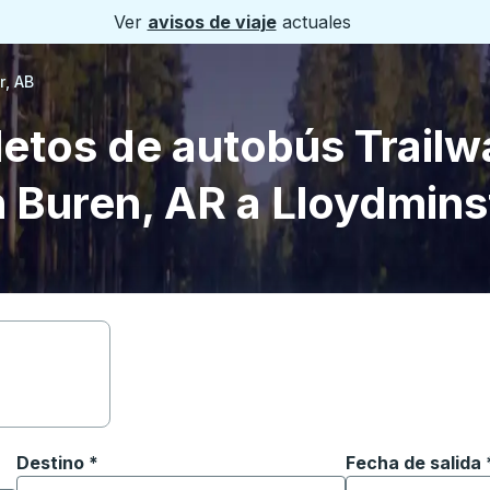
Ver
avisos de viaje
actuales
r, AB
letos de autobús Trailw
 Buren, AR a Lloydmins
Destino
*
Fecha de salida
Escriba la fecha
ara abrir las opciones de ubicación y luego use las teclas 
Comience a escribir la ciudad de destino para abrir las 