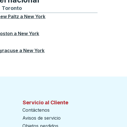
ontreal
a y desde Chicago
buses hacia y desde Seattle
tas de autobuses hacia y desde Boston
Toronto
Rutas de autobuses hacia y desde Toront
ew Paltz
a
New York
oston
a
New York
yracuse
a
New York
Servicio al Cliente
Contáctenos
Avisos de servicio
Objetos perdidos