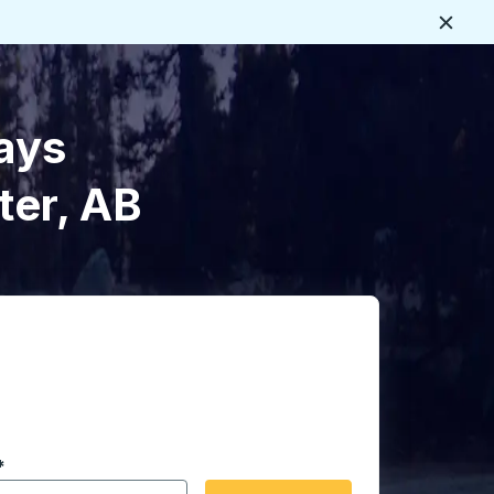
Cerca
ays
ter, AB
 en formato de fecha Barra diagonal de mes de 2 dígitos 
*
de flecha para navegar hasta la ciudad de origen que desee,
opciones de ubicación y luego use las teclas de flecha para