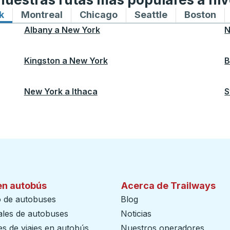
k
Rutas de autobuses hacia y desde New York
Montreal
Rutas de autobuses hacia y desde M
Chicago
Rutas de autobuses haci
Seattle
Rutas de auto
Boston
Ru
Albany
a
New York
N
Kingston
a
New York
B
New York
a
Ithaca
S
en autobús
Acerca de Trailways
o de autobuses
Blog
ales de autobuses
Noticias
s de viajes en autobús
Nuestros operadores