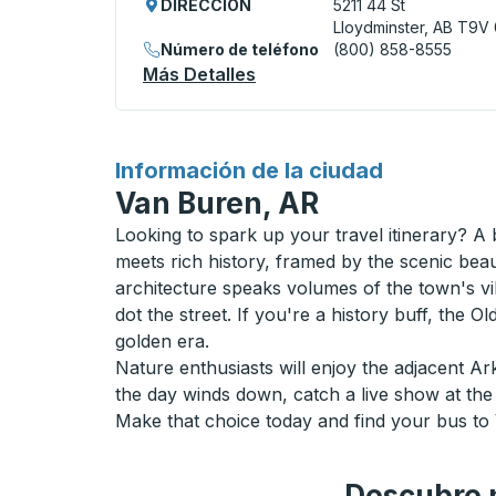
DIRECCIÓN
5211 44 St
Lloydminster, AB T9V
Número de teléfono
(800) 858-8555
Más Detalles
Acerca De Lloydminster (Ll
para
Información de la ciudad
Van Buren, AR
Looking to spark up your travel itinerary? A
meets rich history, framed by the scenic bea
architecture speaks volumes of the town's vib
dot the street. If you're a history buff, the 
golden era.
Nature enthusiasts will enjoy the adjacent Ar
the day winds down, catch a live show at the
Make that choice today and find your bus to 
Descubre n