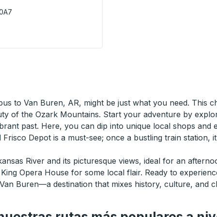
 0A7
oydminster Mall) Curbside Stop
 bus to Van Buren, AR, might be just what you need. This c
uty of the Ozark Mountains. Start your adventure by explor
rant past. Here, you can dip into unique local shops and e
Old Frisco Depot is a must-see; once a bustling train station
kansas River and its picturesque views, ideal for an afterno
 King Opera House for some local flair. Ready to experienc
Van Buren—a destination that mixes history, culture, and ch
uestras rutas más populares a niv