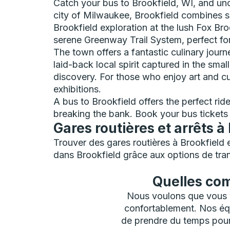
Catch your bus to Brookfield, WI, and unc
city of Milwaukee, Brookfield combines su
Brookfield exploration at the lush Fox Br
serene Greenway Trail System, perfect fo
The town offers a fantastic culinary journe
laid-back local spirit captured in the sm
discovery. For those who enjoy art and c
exhibitions.
A bus to Brookfield offers the perfect rid
breaking the bank. Book your bus tickets
Gares routières et arrêts à
Trouver des gares routières à Brookfield
dans Brookfield grâce aux options de tra
Quelles com
Nous voulons que vous vi
confortablement. Nos éq
de prendre du temps pour 