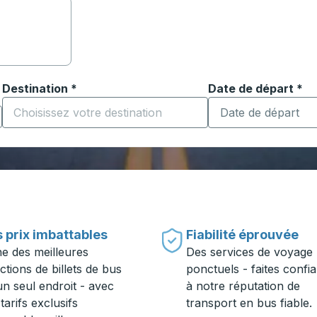
Destination
*
Date de départ
Tapez la date au fo
*
ouvrir les options de localisation, puis utilisez les touches
Commencez à saisir la ville de destination pour ouvrir les o
 prix imbattables
Fiabilité éprouvée
ne des meilleures
Des services de voyage
ctions de billets de bus
ponctuels - faites confi
un seul endroit - avec
à notre réputation de
tarifs exclusifs
transport en bus fiable.