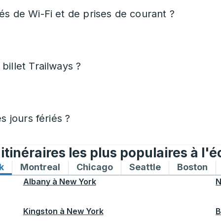
és de Wi-Fi et de prises de courant ?
billet Trailways ?
s jours fériés ?
tinéraires les plus populaires à l'é
k
Itinéraires de bus vers et depuis New York
Montreal
Itinéraires de bus vers et depuis Mon
Chicago
Itinéraires de bus vers 
Seattle
Itinéraires de
Boston
Iti
Albany
à
New York
N
Kingston
à
New York
B