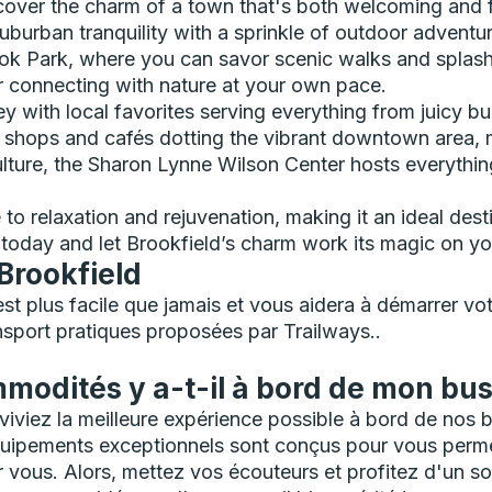
over the charm of a town that's both welcoming and ful
burban tranquility with a sprinkle of outdoor adventur
ook Park, where you can savor scenic walks and splash
r connecting with nature at your own pace.
y with local favorites serving everything from juicy bur
all shops and cafés dotting the vibrant downtown area, 
ulture, the Sharon Lynne Wilson Center hosts everythin
e to relaxation and rejuvenation, making it an ideal de
 today and let Brookfield’s charm work its magic on yo
 Brookfield
 est plus facile que jamais et vous aidera à démarrer 
nsport pratiques proposées par Trailways..
modités y a-t-il à bord de mon bus
viez la meilleure expérience possible à bord de nos bu
uipements exceptionnels sont conçus pour vous perme
vous. Alors, mettez vos écouteurs et profitez d'un so