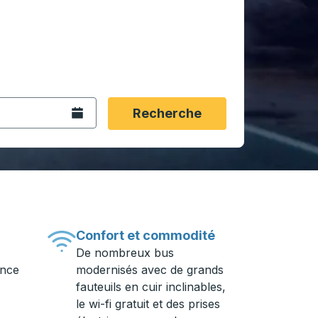
rmat date Barre oblique du mois à 2 chiffres Barre obliqu
 fléchées pour accéder à la ville d'origine souhaitée, puis a
ptions de localisation, puis utilisez les touches fléchées po
Ouvrez le calendrier.
Recherche
Confort et commodité
De nombreux bus
ance
modernisés avec de grands
fauteuils en cuir inclinables,
le wi-fi gratuit et des prises