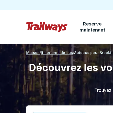
Reserve
Passez au contenu principal
maintenant
Page d'accueil des sentiers
Maison
Itinéraires de bus
Autobus pour Brookfi
Découvrez les vo
Trouvez d