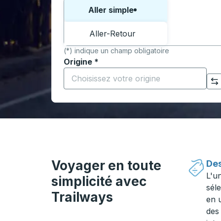
Choisissez un sens ou un aller-retour:
Aller simple
Aller-Retour
(*) indique un champ obligatoire
Origine
*
Commencez à saisir la ville d'origine pour 
Cliquez pour changer vos sélections d'origine et de destination
Voyager en toute
Des
L'u
simplicité avec
séle
Trailways
en 
des 