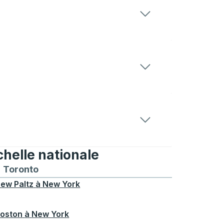
chelle nationale
treal
et depuis Chicago
 bus vers et depuis Seattle
néraires de bus vers et depuis Boston
Toronto
Itinéraires de bus vers et depuis Toronto
ew Paltz
à
New York
oston
à
New York