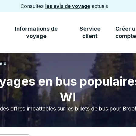
Consultez
les avis de voyage
actuels
Informations de
Service
Créer u
voyage
client
compte
eld
yages en bus populaires
WI
es offres imbattables sur les billets de bus pour Broo