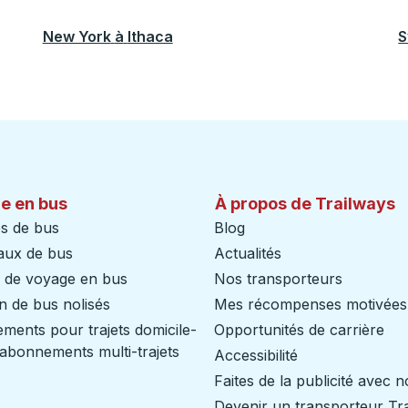
New York
à
Ithaca
S
e en bus
À propos de Trailways
s de bus
Blog
aux de bus
Actualités
s de voyage en bus
Nos transporteurs
n de bus nolisés
Mes récompenses motivées
ents pour trajets domicile-
Opportunités de carrière
/ abonnements multi-trajets
Accessibilité
Faites de la publicité avec 
Devenir un transporteur Tr