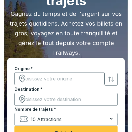
trajets
Gagnez du temps et de l'argent sur vos
trajets quotidiens. Achetez vos billets en
gros, voyagez en toute tranquillité et
gérez le tout depuis votre compte
Trailways.
Commencez à saisir la ville d'origine pour ouvrir les 
Origine
*
Commencez à saisir la ville d'origine pour ouvrir les 
Destination
*
Commencez à saisir la ville de destination pour ouvrir
Nombre de trajets
*
10 Attractions
Commencez à saisir la ville de destination pour ouvrir