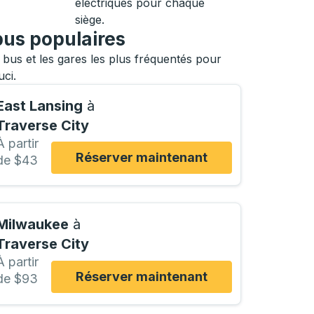
électriques pour chaque
siège.
bus populaires
bus et les gares les plus fréquentés pour
uci.
East Lansing
à
Traverse City
À partir
Réserver maintenant
de $43
Milwaukee
à
Traverse City
À partir
Réserver maintenant
de $93