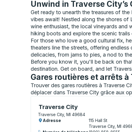
Unwind in Traverse City’s
Get ready to unearth the treasures of the
vibes await! Nestled along the shores of 
wine enthusiast, the local vineyards and w
hiking boots and explore the scenic trai
For those who love a good cultural fix, h
theaters line the streets, offering endles
delicacies, from jams to pies, a nod to th
Before you know it, you'll be back on tha
destination. Get on board, and let Travers
Gares routières et arrêts à
Trouver des gares routières à Traverse Ci
déplacer dans Traverse City grâce aux op
Curbside Stop, utilisez les touches fléché
Traverse City
Traverse City, MI 49684
Adresse
115 Hall St
Traverse City, MI 496