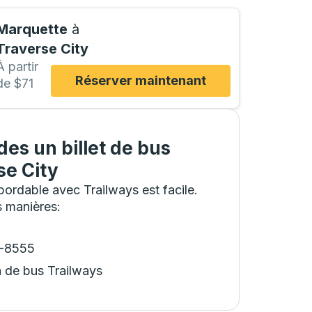
Marquette
à
Traverse City
À partir
Réserver maintenant
de $71
es un billet de bus
se City
ordable avec Trailways est facile.
s manières
:
8-8555
n de bus Trailways