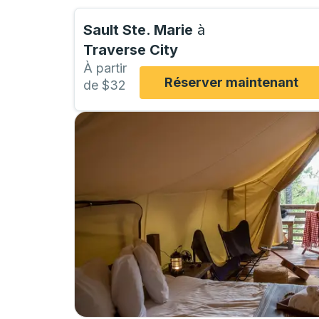
Sault Ste. Marie
à
Traverse City
À partir
Réserver maintenant
de $32