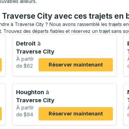
ouvables ailleurs.
Traverse City avec ces trajets en 
re à Traverse City ? Nous avons rassemblé les trajets en 
. Trouvez des départs fiables et réservez un trajet sans so
Detroit
à
Traverse City
À partir
Réserver maintenant
de $62
Houghton
à
Traverse City
À partir
Réserver maintenant
de $84