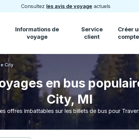
Consultez
les avis de voyage
actuels
Informations de
Service
Créer u
voyage
client
compte
e City
oyages en bus populair
City, MI
s offres imbattables sur les billets de bus pour Traver