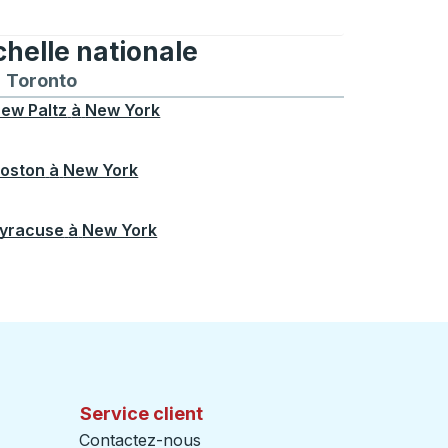
chelle nationale
treal
et depuis Chicago
 bus vers et depuis Seattle
néraires de bus vers et depuis Boston
Toronto
Itinéraires de bus vers et depuis Toronto
ew Paltz
à
New York
oston
à
New York
yracuse
à
New York
Service client
Contactez-nous