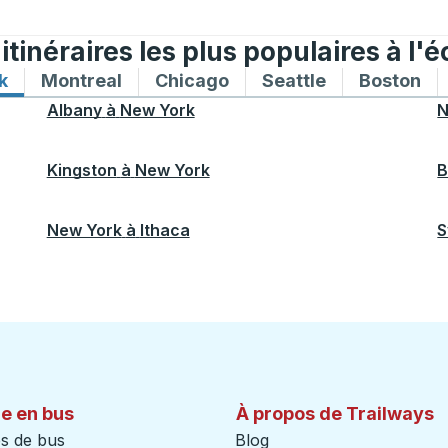
tinéraires les plus populaires à l'é
k
Itinéraires de bus vers et depuis New York
Montreal
Itinéraires de bus vers et depuis Mon
Chicago
Itinéraires de bus vers 
Seattle
Itinéraires de
Boston
Iti
Albany
à
New York
N
Kingston
à
New York
B
New York
à
Ithaca
S
e en bus
À propos de Trailways
s de bus
Blog