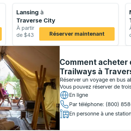
Lansing
à
Traverse City
À partir
Réserver maintenant
de $43
Comment acheter d
Trailways
à
Traver
Réserver un voyage en bus ab
Vous pouvez réserver de troi
En ligne
Par téléphone
: (800) 85
En personne à une statio