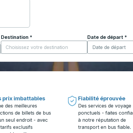
Destination
*
Date de départ
Tapez la date au fo
*
ouvrir les options de localisation, puis utilisez les touches
Commencez à saisir la ville de destination pour ouvrir les o
 prix imbattables
Fiabilité éprouvée
ne des meilleures
Des services de voyage
ctions de billets de bus
ponctuels - faites confi
un seul endroit - avec
à notre réputation de
tarifs exclusifs
transport en bus fiable.