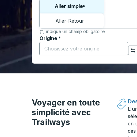
Choisissez un sens ou un aller-retour:
Aller simple
Aller-Retour
(*) indique un champ obligatoire
Origine
*
Commencez à saisir la ville d'origine pour 
Cliquez pour changer vos sélections d'origine et de destination
Voyager en toute
Des
L'u
simplicité avec
séle
Trailways
en 
des 