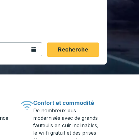
rmat date Barre oblique du mois à 2 chiffres Barre obliqu
 fléchées pour accéder à la ville d'origine souhaitée, puis a
ptions de localisation, puis utilisez les touches fléchées po
Ouvrez le calendrier.
Recherche
Confort et commodité
De nombreux bus
ance
modernisés avec de grands
fauteuils en cuir inclinables,
le wi-fi gratuit et des prises