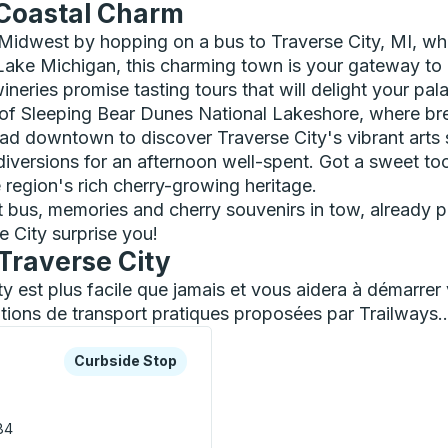
 Coastal Charm
 Midwest by hopping on a bus to Traverse City, MI, wher
Lake Michigan, this charming town is your gateway to 
ineries promise tasting tours that will delight your pa
ls of Sleeping Bear Dunes National Lakeshore, where b
ead downtown to discover Traverse City's vibrant arts s
s diversions for an afternoon well-spent. Got a sweet t
e region's rich cherry-growing heritage.
t bus, memories and cherry souvenirs in tow, already pl
e City surprise you!
 Traverse City
ty est plus facile que jamais et vous aidera à démarr
tions de transport pratiques proposées par Trailways..
es ou la touche Tab pour en savoir plus sur cette gare rout
Curbside Stop
Curbside Stop
84