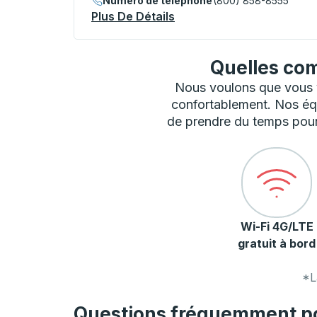
Numéro de téléphone
(800) 858-8555
Plus De Détails
À Propos Traverse City C
Quelles com
Nous voulons que vous vi
confortablement. Nos éq
de prendre du temps pour 
Wi-Fi 4G/LTE
gratuit à bord
*L
Questions fréquemment pos