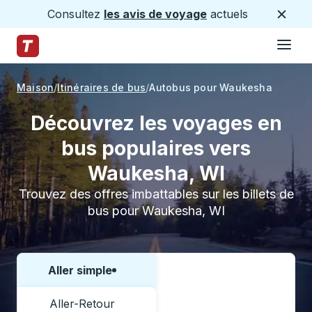
Consultez
les avis de voyage
actuels
Ferme
Hamburge
Passez au contenu principal
Page d'accueil des sentiers
Maison
Itinéraires de bus
Autobus pour Waukesha
Découvrez les voyages en
bus populaires vers
Waukesha, WI
Trouvez des offres imbattables sur les billets de
bus pour Waukesha, WI
Aller simple
Choisissez un sens ou un aller-retour:
Aller-Retour