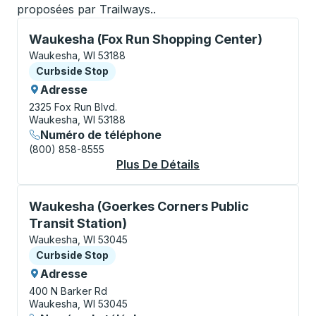
proposées par Trailways..
Curbside Stop, utilisez les touches fléchées ou la to
Waukesha (Fox Run Shopping Center)
Waukesha, WI 53188
Curbside Stop
Curbside Stop
Adresse
2325 Fox Run Blvd.
Waukesha, WI 53188
Numéro de téléphone
(800) 858-8555
Plus De Détails
À Propos Waukesha (
Curbside Stop, utilisez les touches fléchées ou la to
Waukesha (Goerkes Corners Public
Transit Station)
Waukesha, WI 53045
Curbside Stop
Curbside Stop
Adresse
400 N Barker Rd
Waukesha, WI 53045