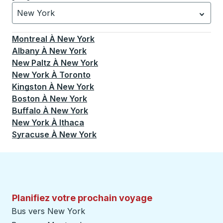
New York
Actuellement sélectionné: New York.
La sélection est a
Montreal
À
New York
Albany
À
New York
New Paltz
À
New York
New York
À
Toronto
Kingston
À
New York
Boston
À
New York
Buffalo
À
New York
New York
À
Ithaca
Syracuse
À
New York
Planifiez votre prochain voyage
Bus vers New York