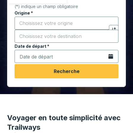
(*) indique un champ obligatoire
Origine
*
Commencez à saisir la ville d'origine pour ouvrir les 
Destination
*
Cliquez pou
Commencez à saisir la ville de destination pour ouvrir
Date de départ
Tapez la date au format date Barre oblique du mois à 2 c
*
Ouvrez le calen
Recherche
Voyager en toute simplicité avec
Trailways