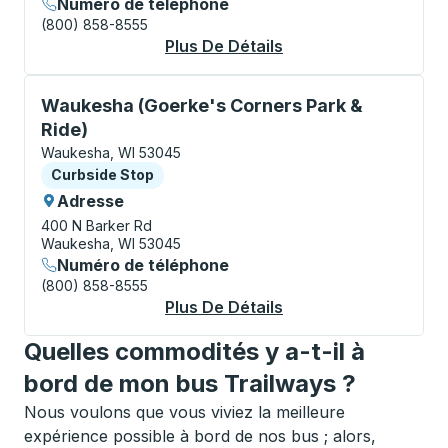
Numéro de téléphone
(800) 858-8555
Plus De Détails
À Propos Waukesha (
Curbside Stop, utilisez les touches fléchées ou la to
Waukesha (Goerke's Corners Park &
Ride)
Waukesha, WI 53045
Curbside Stop
Curbside Stop
Adresse
400 N Barker Rd
Waukesha, WI 53045
Numéro de téléphone
(800) 858-8555
Plus De Détails
À Propos Waukesha (
Quelles commodités y a-t-il à
bord de mon bus Trailways ?
Nous voulons que vous viviez la meilleure
expérience possible à bord de nos bus ; alors,