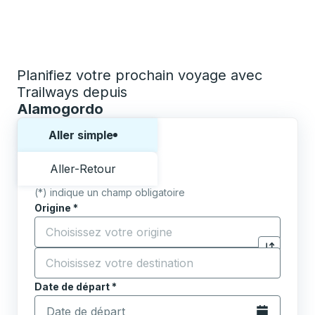
Planifiez votre prochain voyage avec
Trailways depuis
Alamogordo
Choisissez un sens ou un aller-retour:
Aller simple
Aller-Retour
(*) indique un champ obligatoire
Origine
*
Commencez à saisir la ville d'origine pour ouvrir les 
Destination
*
Cliquez pou
Commencez à saisir la ville de destination pour ouvrir
Date de départ
Tapez la date au format date Barre oblique du mois à 2 c
*
Ouvrez le calen