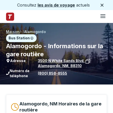
Consultez
les avis de voyage
actuels
Ferme
Hamburge
Passez au contenu principal
Page d'accueil des sentiers
Maison
/
/
Alamogordo
Bus Station
Alamogordo - Informations sur la
gare routière
Adresse
3500 N White Sands Blvd
,
Alamogordo
,
NM
,
88310
Voir l'emplacement de l'arrêt sur Goo
Numéro de
(800) 858-8555
téléphone
Alamogordo, NM Horaires de la gare
routière