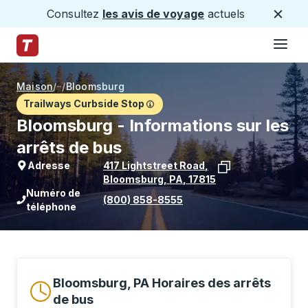
Consultez
les avis de voyage
actuels
Ferme
Hamburge
Passez au contenu principal
Page d'accueil des sentiers
Maison
/
/
Bloomsburg
Trailways Curbside Stop
Bloomsburg - Informations sur les
arrêts de bus
Adresse
417 Lightstreet Road
,
Bloomsburg
,
PA
,
17815
Voir l'emplacement de l'arrêt sur Goo
Numéro de
(800) 858-8555
téléphone
Bloomsburg, PA Horaires des arrêts
de bus