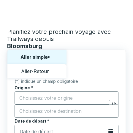
Planifiez votre prochain voyage avec
Trailways depuis
Bloomsburg
Choisissez un sens ou un aller-retour:
Aller simple
Aller-Retour
(*) indique un champ obligatoire
Origine
*
Commencez à saisir la ville d'origine pour ouvrir les 
Destination
*
Cliquez pou
Commencez à saisir la ville de destination pour ouvrir
Date de départ
Tapez la date au format date Barre oblique du mois à 2 c
*
Ouvrez le calen