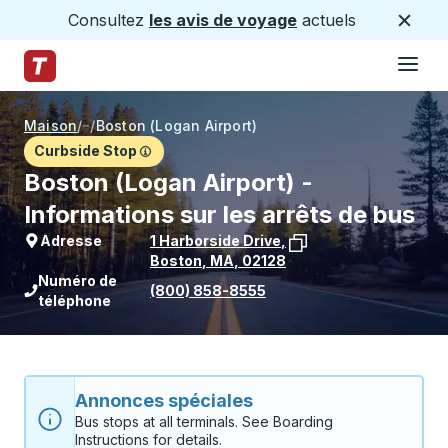
Consultez
les avis de voyage
actuels
Ferme
Hamburge
Passez au contenu principal
Page d'accueil des sentiers
Maison
/
/
Boston (Logan Airport)
Curbside Stop
Boston (Logan Airport) -
Informations sur les arrêts de bus
Adresse
1 Harborside Drive
,
Boston
,
MA
,
02128
Voir l'emplacement de l'arrêt sur Goo
Numéro de
(800) 858-8555
téléphone
Annonces spéciales
Bus stops at all terminals. See Boarding 
Instructions for details.