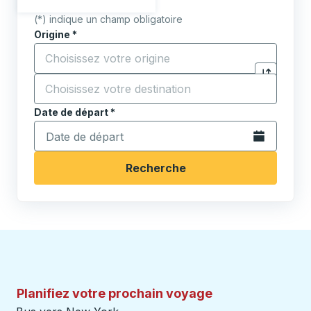
(*) indique un champ obligatoire
Origine
*
Commencez à saisir la ville d'origine pour ouvrir les 
Destination
*
Cliquez pou
Commencez à saisir la ville de destination pour ouvrir
Date de départ
Tapez la date au format date Barre oblique du mois à 2 c
*
Ouvrez le calen
Recherche
Planifiez votre prochain voyage