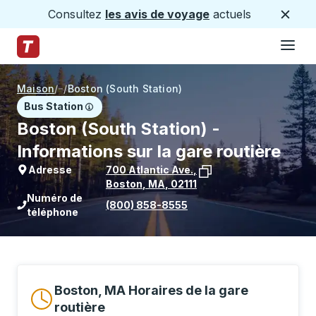
Consultez
les avis de voyage
actuels
Ferme
Hamburge
Passez au contenu principal
Page d'accueil des sentiers
Maison
/
/
Boston (South Station)
Bus Station
Boston (South Station) -
Informations sur la gare routière
Adresse
700 Atlantic Ave.
,
Boston
,
MA
,
02111
Voir l'emplacement de l'arrêt sur Goo
Numéro de
(800) 858-8555
téléphone
Boston, MA Horaires de la gare
routière