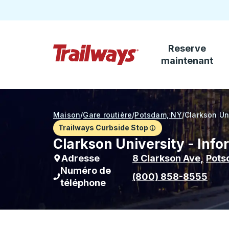
Reserve
Passez au contenu principal
maintenant
Page d'accueil des sentiers
Maison
/
Gare routière
/
Potsdam, NY
/
Clarkson Un
Trailways Curbside Stop
Clarkson University - Info
Adresse
8 Clarkson Ave
,
Pot
Numéro de
(800) 858-8555
téléphone