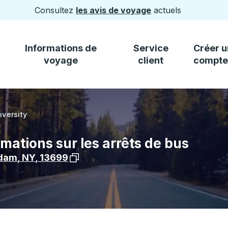
Consultez
les avis de voyage
actuels
Informations de
Service
Créer u
voyage
client
compte
iversity
rmations sur les arrêts de bus
Voir l'emplacement de l'arrêt sur Googl
sdam
,
NY
,
13699