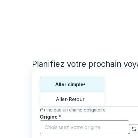
Planifiez votre prochain vo
Choisissez un sens ou un aller-retour:
Aller simple
Aller-Retour
(*) indique un champ obligatoire
Origine
*
Commencez à saisir la ville d'origine pour 