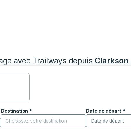
yage avec Trailways depuis
Clarkson 
Destination
*
Date de départ
Tapez la date au fo
*
ouvrir les options de localisation, puis utilisez les touches
Commencez à saisir la ville de destination pour ouvrir les o