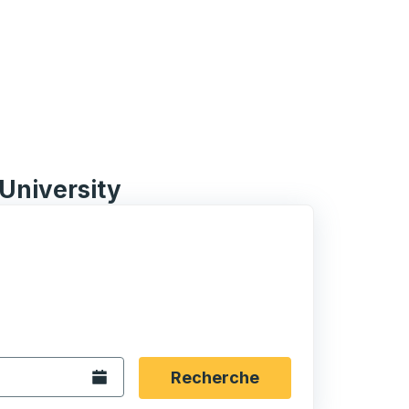
University
rmat date Barre oblique du mois à 2 chiffres Barre obliqu
 fléchées pour accéder à la ville d'origine souhaitée, puis a
ptions de localisation, puis utilisez les touches fléchées po
Ouvrez le calendrier.
Recherche