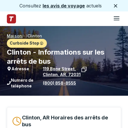
Consultez
les avis de voyage
actuels
Ferme
Hamburge
Passez au contenu principal
Page d'accueil des sentiers
Maison
/
/
Clinton
Curbside Stop
Clinton - Informations sur les
arrêts de bus
Adresse
119 Bone Street
,
Clinton
,
AR
,
72031
Voir l'emplacement de l'arrêt sur Goo
Numéro de
(800) 858-8555
téléphone
Clinton, AR Horaires des arrêts de
bus