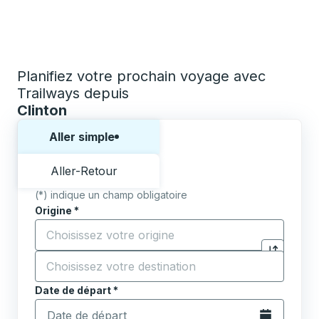
Planifiez votre prochain voyage avec
Trailways depuis
Clinton
Choisissez un sens ou un aller-retour:
Aller simple
Aller-Retour
(*) indique un champ obligatoire
Origine
*
Commencez à saisir la ville d'origine pour ouvrir les 
Destination
*
Cliquez pou
Commencez à saisir la ville de destination pour ouvrir
Date de départ
Tapez la date au format date Barre oblique du mois à 2 c
*
Ouvrez le calen