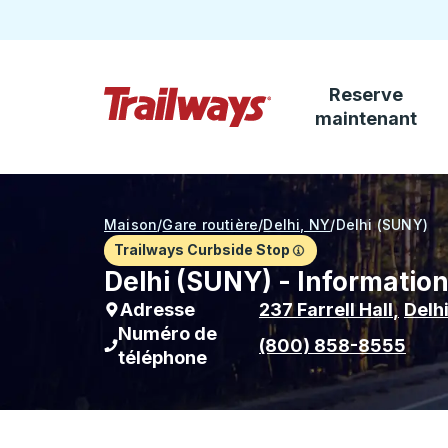
Reserve
Passez au contenu principal
maintenant
Page d'accueil des sentiers
Maison
/
Gare routière
/
Delhi, NY
/
Delhi (SUNY)
Trailways Curbside Stop
Delhi (SUNY) - Information
Adresse
237 Farrell Hall
,
Delh
Numéro de
(800) 858-8555
téléphone