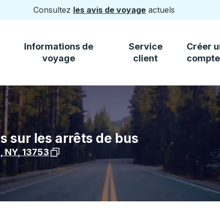
Consultez
les avis de voyage
actuels
Informations de
Service
Créer u
voyage
client
compte
s sur les arrêts de bus
Voir l'emplacement de l'arrêt sur Google Ma
i
,
NY
,
13753