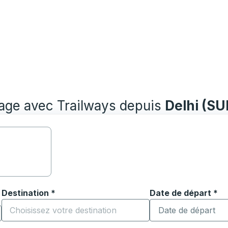
yage avec Trailways depuis
Delhi (S
Destination
*
Date de départ
Tapez la date au fo
*
ouvrir les options de localisation, puis utilisez les touches
Commencez à saisir la ville de destination pour ouvrir les o