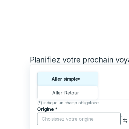
Planifiez votre prochain vo
Choisissez un sens ou un aller-retour:
Aller simple
Aller-Retour
(*) indique un champ obligatoire
Origine
*
Commencez à saisir la ville d'origine pour 