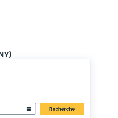
UNY)
rmat date Barre oblique du mois à 2 chiffres Barre obliqu
 fléchées pour accéder à la ville d'origine souhaitée, puis a
ptions de localisation, puis utilisez les touches fléchées po
Ouvrez le calendrier.
Recherche